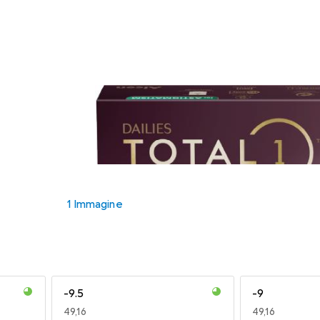
1 Immagine
-9.5
-9
EUR
49,16
EUR
49,16