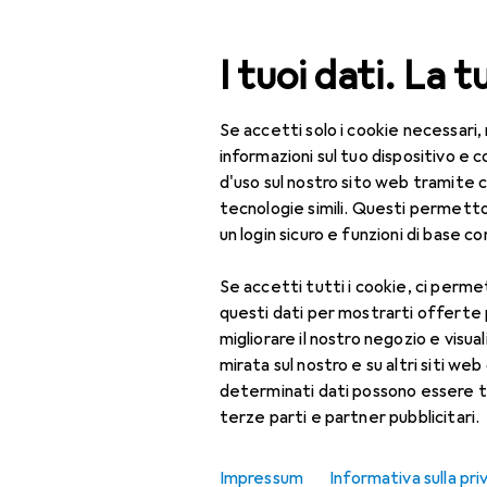
Cerca
I tuoi dati. La t
Se accetti solo i cookie necessari,
Categoria Navigazione
Tutte le categorie
Bel
Tutte le categorie
informazioni sul tuo dispositivo 
d'uso sul nostro sito web tramite 
Bellezza + Salute
tecnologie simili. Questi permett
un login sicuro e funzioni di base com
Salute
Se accetti tutti i cookie, ci permet
Ottica
questi dati per mostrarti offerte
Lenti a contatto
migliorare il nostro negozio e visua
mirata sul nostro e su altri siti web 
Lenti a contatto
determinati dati possono essere t
colorate
terze parti e partner pubblicitari.
Occhiali da computer
Impressum
Informativa sulla pri