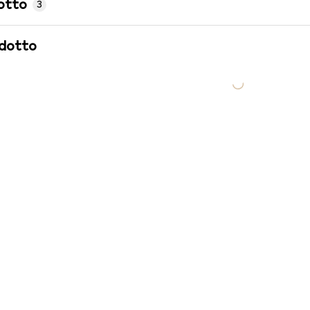
otto
3
odotto