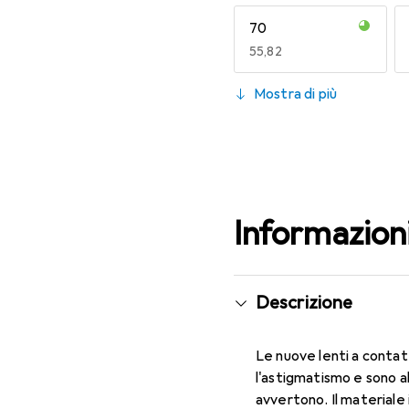
70
EUR
55,82
130
Mostra di più
EUR
55,82
Informazion
Descrizione
Le nuove lenti a contat
l'astigmatismo e sono a
avvertono. Il materiale 