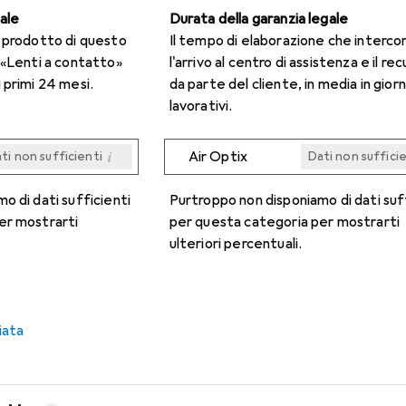
gale
Durata della garanzia legale
n prodotto di questo
Il tempo di elaborazione che interco
 «Lenti a contatto»
l'arrivo al centro di assistenza e il re
 primi 24 mesi.
da parte del cliente, in media in giorn
lavorativi.
i
Air Optix
ti non sufficienti
Dati non suffici
i
i
i
i
ti non sufficienti
ti non sufficienti
ti non sufficienti
ti non sufficienti
Dati non suffici
Dati non suffici
Dati non suffici
Dati non suffici
o di dati sufficienti
Purtroppo non disponiamo di dati suf
er mostrarti
per questa categoria per mostrarti
ulteriori percentuali.
iata