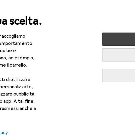
ua scelta.
 raccogliamo
lezza + Salute
Salute
Ottica
Lenti a contatto
Air
e comportamento
cookie e
ono, ad esempio,
e il carrello.
ti di utilizzare
 personalizzate,
lizzare pubblicità
o app. A tal fine,
rasmessi anche a
vacy