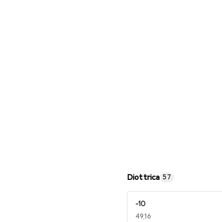
Occhiali da lettura
Diottrica
57
-10
EUR
49,16