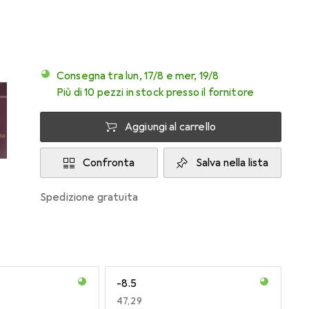
Consegna tra lun, 17/8 e mer, 19/8
Più di 10 pezzi in stock presso il fornitore
Aggiungi al carrello
Confronta
Salva nella lista
spedizione gratuita
-8.5
EUR
47,29