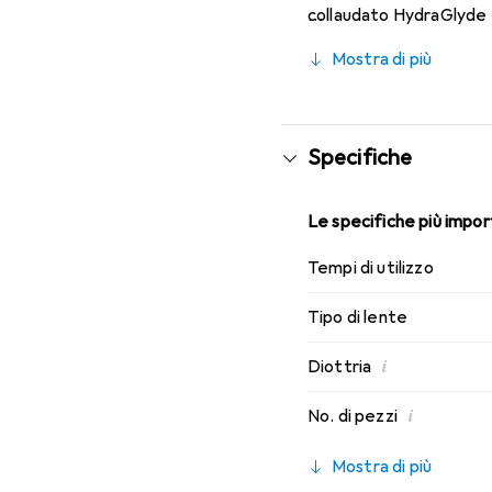
collaudato HydraGlyde M
indossabilità che conosc
Mostra di più
Specifiche
Le specifiche più import
Tempi di utilizzo
Tipo di lente
i
Diottria
i
No. di pezzi
Mostra di più