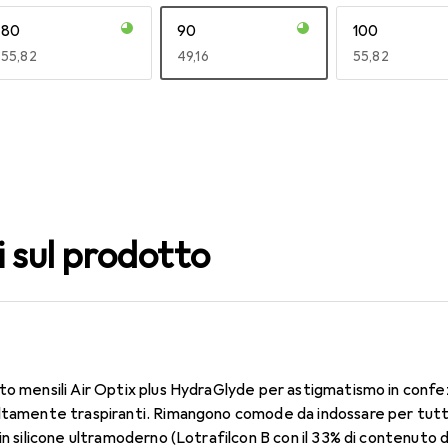
80
90
100
EUR
55,82
EUR
49,16
EUR
55,82
140
150
160
EUR
47,29
EUR
59,22
EUR
55,82
i sul prodotto
to mensili Air Optix plus HydraGlyde per astigmatismo in confe
ltamente traspiranti. Rimangono comode da indossare per tutto 
in silicone ultramoderno (Lotrafilcon B con il 33% di contenuto 