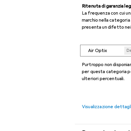
Ritenuta di garanzia le
La frequenza con cui u
marchio nella categoria
presenta un difetto nei
Air Optix
Da
Da
Da
Da
Da
Purtroppo non disponiam
per questa categoria p
ulteriori percentuali.
Visualizzazione dettagl