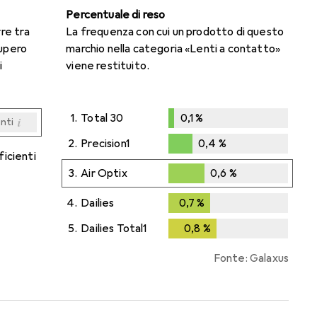
Percentuale di reso
rre tra
La frequenza con cui un prodotto di questo
cupero
marchio nella categoria «Lenti a contatto»
i
viene restituito.
1.
Total 30
0,1
%
i
enti
0,1
%
i
i
i
i
enti
enti
enti
enti
2.
Precision1
0,4
%
ficienti
0,4
%
3.
Air Optix
0,6
%
0,6
%
4.
Dailies
0,7
%
0,7
%
5.
Dailies Total1
0,8
%
0,8
%
Fonte: Galaxus