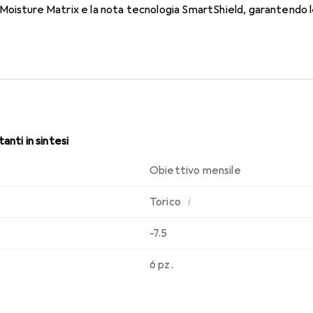
oisture Matrix e la nota tecnologia SmartShield, garantendo le 
i. Comfort e assenza di fastidi durante tutto il giorno con quest
anti in sintesi
Obiettivo mensile
i
Torico
-7.5
6 pz.