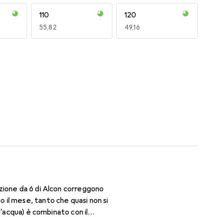
110
120
EUR
55,82
EUR
49,16
170
180
EUR
50,06
EUR
59,22
zione da 6 di Alcon correggono
il mese, tanto che quasi non si
d'acqua) è combinato con il