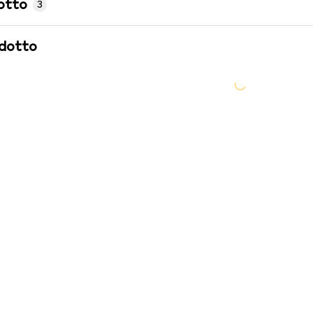
otto
3
odotto