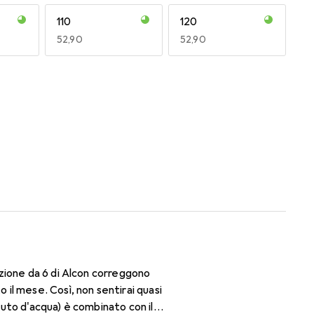
110
120
EUR
52,90
EUR
52,90
170
180
EUR
52,90
EUR
52,90
zione da 6 di Alcon correggono
il mese. Così, non sentirai quasi
nuto d'acqua) è combinato con il