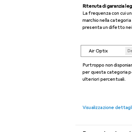
Ritenuta di garanzia le
La frequenza con cui u
marchio nella categoria
presenta un difetto nei
Air Optix
Da
Da
Da
Da
Da
Purtroppo non disponiam
per questa categoria p
ulteriori percentuali.
Visualizzazione dettagl