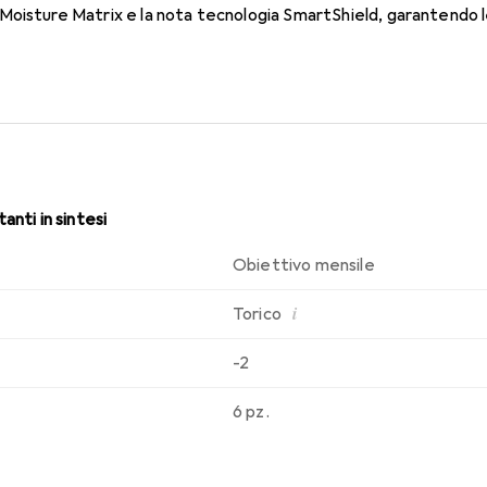
oisture Matrix e la nota tecnologia SmartShield, garantendo le 
i. Un comfort duraturo e senza interruzioni per tutto il giorno co
anti in sintesi
Obiettivo mensile
i
Torico
-2
6 pz.