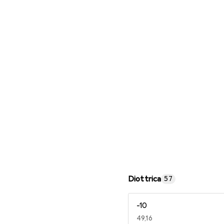
Occhiali da lettura
Diottrica
57
-10
EUR
49,16