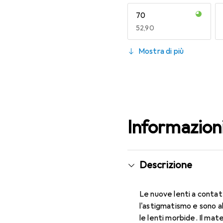
70
EUR
52,90
130
Mostra di più
EUR
52,90
Informazion
Descrizione
Le nuove lenti a contat
l'astigmatismo e sono a
le lenti morbide. Il mat