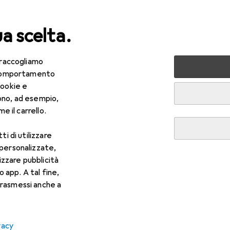
ua scelta.
 raccogliamo
lezza + Salute
Salute
Ottica
Lenti a contatto
Air
e comportamento
cookie e
ono, ad esempio,
e il carrello.
ti di utilizzare
 personalizzate,
lizzare pubblicità
o app. A tal fine,
rasmessi anche a
vacy