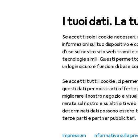
Cerca
I tuoi dati. La t
Se accetti solo i cookie necessari,
Categoria Navigazione
Tutte le categorie
Bel
Tutte le categorie
informazioni sul tuo dispositivo 
d'uso sul nostro sito web tramite 
Bellezza + Salute
tecnologie simili. Questi permett
un login sicuro e funzioni di base com
Salute
Se accetti tutti i cookie, ci permet
Ottica
questi dati per mostrarti offerte
Lenti a contatto
migliorare il nostro negozio e visua
mirata sul nostro e su altri siti web 
Lenti a contatto
determinati dati possono essere t
colorate
terze parti e partner pubblicitari.
Occhiali da computer
Impressum
Informativa sulla pri