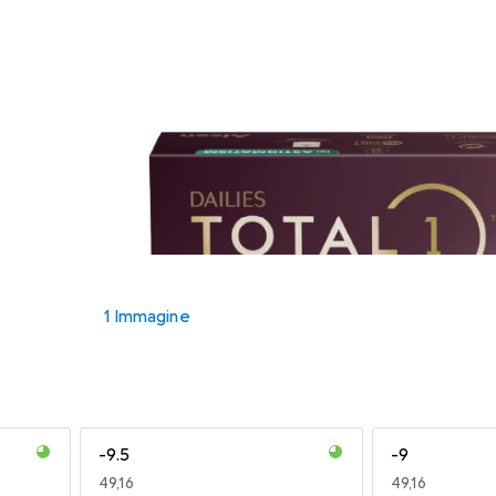
1 Immagine
-9.5
-9
EUR
49,16
EUR
49,16