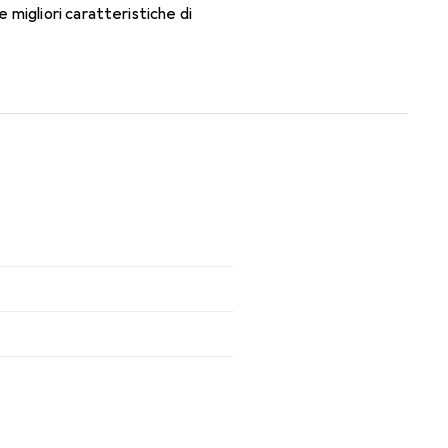
migliori caratteristiche di
n le lenti mensili.