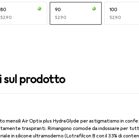
80
90
100
EUR
52,90
EUR
52,90
EUR
52,90
140
150
160
EUR
52,90
EUR
52,90
EUR
52,90
i sul prodotto
to mensili Air Optix plus HydraGlyde per astigmatismo in confe
ltamente traspiranti. Rimangono comode da indossare per tutto 
eriale in silicone ultramoderno (Lotrafilcon B con il 33% di conte