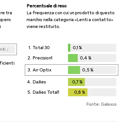
Percentuale di reso
rre tra
La frequenza con cui un prodotto di questo
cupero
marchio nella categoria «Lenti a contatto»
i
viene restituito.
1.
Total 30
0,1
%
i
enti
0,1
%
i
i
i
i
enti
enti
enti
enti
2.
Precision1
0,4
%
ficienti
0,4
%
3.
Air Optix
0,5
%
0,5
%
4.
Dailies
0,7
%
0,7
%
5.
Dailies Total1
0,8
%
0,8
%
Fonte: Galaxus