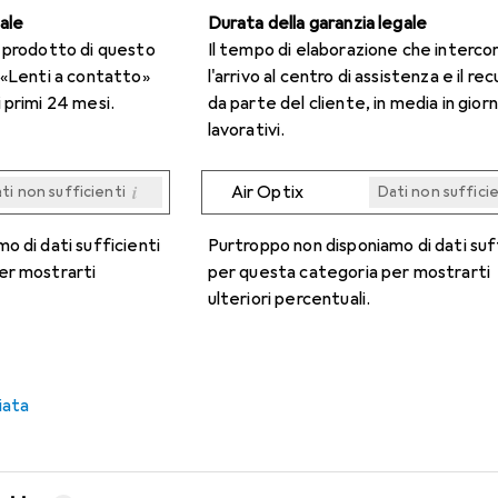
gale
Durata della garanzia legale
n prodotto di questo
Il tempo di elaborazione che interco
 «Lenti a contatto»
l'arrivo al centro di assistenza e il re
 primi 24 mesi.
da parte del cliente, in media in giorn
lavorativi.
i
Air Optix
ti non sufficienti
Dati non suffici
i
i
i
i
ti non sufficienti
ti non sufficienti
ti non sufficienti
ti non sufficienti
Dati non suffici
Dati non suffici
Dati non suffici
Dati non suffici
o di dati sufficienti
Purtroppo non disponiamo di dati suf
er mostrarti
per questa categoria per mostrarti
ulteriori percentuali.
iata