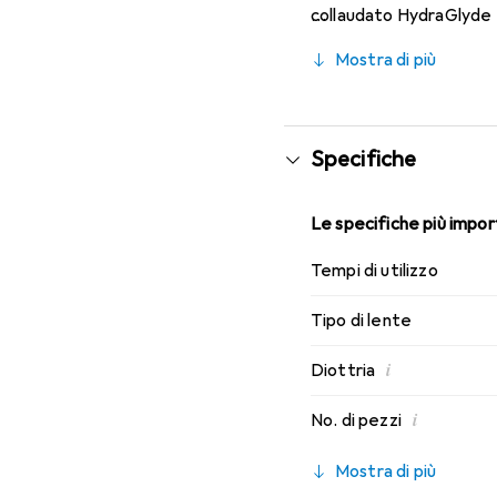
collaudato HydraGlyde M
indossabilità che conosc
Mostra di più
Specifiche
Le specifiche più import
Tempi di utilizzo
Tipo di lente
i
Diottria
i
No. di pezzi
Mostra di più