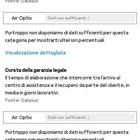
Fonte: Galaxus
i
Air Optix
Dati non sufficienti
i
i
i
i
Dati non sufficienti
Dati non sufficienti
Dati non sufficienti
Dati non sufficienti
Purtroppo non disponiamo di dati sufficienti per questa
categoria per mostrarti ulteriori percentuali.
Visualizzazione dettagliata
Durata della garanzia legale
Il tempo di elaborazione che intercorre tra l'arrivo al
centro di assistenza e il recupero da parte del cliente, in
media in giorni lavorativi.
Fonte: Galaxus
i
Air Optix
Dati non sufficienti
i
i
i
i
Dati non sufficienti
Dati non sufficienti
Dati non sufficienti
Dati non sufficienti
Purtroppo non disponiamo di dati sufficienti per questa
categoria per mostrarti ulteriori percentuali.