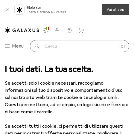
Galaxus
Vai all'app
Trova e ordina più veloce
Impostazioni
Conto cliente
Liste di confronto
Liste dei desideri
Carrello
Categoria Navigazione
Menu
Cerca
ca
I tuoi dati. La tua scelta.
Lenti a contatto
Air Optix HydraGlyde per l'astigmatismo 6
Se accetti solo i cookie necessari, raccogliamo
informazioni sul tuo dispositivo e comportamento d'uso
1 Immagine
sul nostro sito web tramite cookie e tecnologie simili.
EUR
47,29
Questi permettono, ad esempio, un login sicuro e funzioni
EUR
7,88
/
1pz.
Air Optix
HydraGlyde per
di base come il carrello.
l'astigmatismo 6
Se accetti tutti i cookie, ci permetti di utilizzare questi
-2, Obiettivo mensile, 6 pz., Torico
dati per mostrarti offerte personalizzate, migliorare il