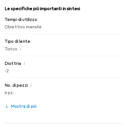
Le specifiche più importanti in sintesi
Tempi di utilizzo
Obiettivo mensile
Tipo di lente
i
Torico
i
Diottria
-2
i
No. di pezzi
6 pz.
Mostra di più