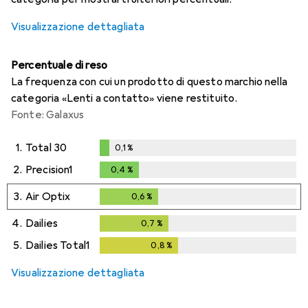
Visualizzazione dettagliata
Percentuale di reso
La frequenza con cui un prodotto di questo marchio nella
categoria «Lenti a contatto» viene restituito.
Fonte: Galaxus
1.
Total 30
0,1
%
0,1
%
2.
Precision1
0,4
%
0,4
%
3.
Air Optix
0,6
%
0,6
%
4.
Dailies
0,7
%
0,7
%
5.
Dailies Total1
0,8
%
0,8
%
Visualizzazione dettagliata