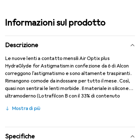
Informazioni sul prodotto
Descrizione
Le nuove lenti a contatto mensili Air Optix plus
HydraGlyde for Astigmatism in confezione da 6 di Alcon
correggono l'astigmatismo e sono altamente traspiranti.
Rimangono comode da indossare per tutto il mese. Così,
quasi non sentirai le lenti morbide. Il materiale in silicone
ultramoderno (Lotrafilcon B con il 33% di contenuto
d'acqua) è combinato con il collaudato HydraGlyde
Mostra di più
Moisture Matrix e la nota tecnologia SmartShield,
garantendo le migliori caratteristiche di indossabilità che
conosci. Un comfort duraturo e senza interruzioni per
tutto il giorno con le lenti mensili.
Specifiche