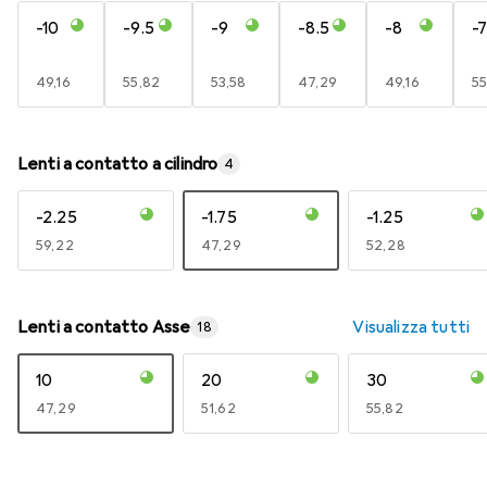
-10
-9.5
-9
-8.5
-8
-7
EUR
49,16
EUR
55,82
EUR
53,58
EUR
47,29
EUR
49,16
E
55
Lenti a contatto a cilindro
4
-2.25
-1.75
-1.25
EUR
59,22
EUR
47,29
EUR
52,28
Lenti a contatto Asse
Visualizza tutti
18
10
20
30
EUR
47,29
EUR
51,62
EUR
55,82