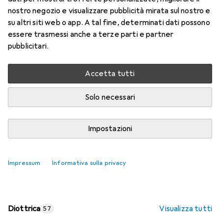
nostro negozio e visualizzare pubblicità mirata sul nostro e
Prezzo in EUR IVA incl.
su altri siti web o app. A tal fine, determinati dati possono
essere trasmessi anche a terze parti e partner
Valutazioni
pubblicitari.
Accetta tutti
Consegna tra lun, 17/8 e mer, 19/8
Più di 10 pezzi in stock presso il fornitore
Solo necessari
Aggiungi al carrello
Impostazioni
Confronta
Salva nella lista
Impressum
Informativa sulla privacy
spedizione gratuita
Diottrica
Visualizza tutti
57