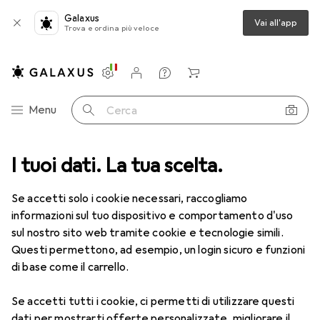
Galaxus
Vai all'app
Trova e ordina più veloce
Impostazioni
Conto cliente
Liste di confronto
Liste dei desideri
Carrello
Categoria Navigazione
Menu
Cerca
ca
I tuoi dati. La tua scelta.
Lenti a contatto
Air Optix HydraGlyde per l'astigmatismo 6
Se accetti solo i cookie necessari, raccogliamo
informazioni sul tuo dispositivo e comportamento d'uso
1 Immagine
sul nostro sito web tramite cookie e tecnologie simili.
EUR
50,06
Questi permettono, ad esempio, un login sicuro e funzioni
EUR
8,35
/
1pz.
Air Optix
HydraGlyde per
di base come il carrello.
l'astigmatismo 6
Se accetti tutti i cookie, ci permetti di utilizzare questi
-1.5, Obiettivo mensile, 6 pz., Torico
dati per mostrarti offerte personalizzate, migliorare il