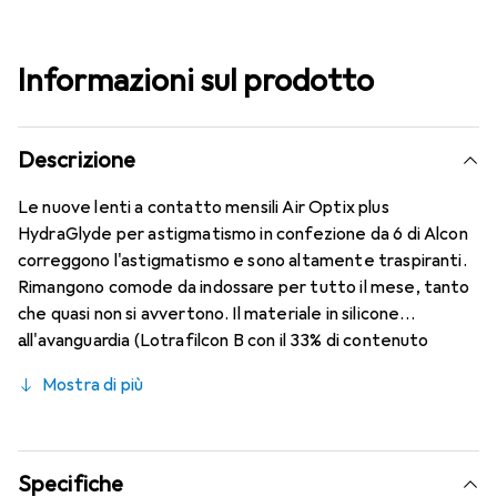
Informazioni sul prodotto
Descrizione
Le nuove lenti a contatto mensili Air Optix plus
HydraGlyde per astigmatismo in confezione da 6 di Alcon
correggono l'astigmatismo e sono altamente traspiranti.
Rimangono comode da indossare per tutto il mese, tanto
che quasi non si avvertono. Il materiale in silicone
all'avanguardia (Lotrafilcon B con il 33% di contenuto
d'acqua) è combinato con la nota tecnologia HydraGlyde
Mostra di più
Moisture Matrix e la conosciuta tecnologia SmartShield,
garantendo le migliori caratteristiche di indossabilità che
conosci. Un comfort duraturo e senza interruzioni per
tutto il giorno con queste lenti mensili.
Specifiche