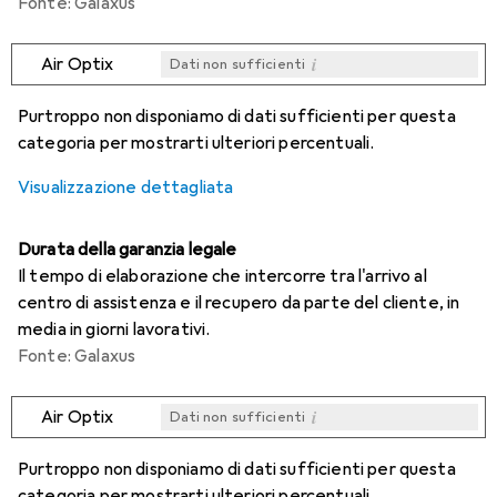
Fonte: Galaxus
i
Air Optix
Dati non sufficienti
i
i
i
i
Dati non sufficienti
Dati non sufficienti
Dati non sufficienti
Dati non sufficienti
Purtroppo non disponiamo di dati sufficienti per questa
categoria per mostrarti ulteriori percentuali.
Visualizzazione dettagliata
Durata della garanzia legale
Il tempo di elaborazione che intercorre tra l'arrivo al
centro di assistenza e il recupero da parte del cliente, in
media in giorni lavorativi.
Fonte: Galaxus
i
Air Optix
Dati non sufficienti
i
i
i
i
Dati non sufficienti
Dati non sufficienti
Dati non sufficienti
Dati non sufficienti
Purtroppo non disponiamo di dati sufficienti per questa
categoria per mostrarti ulteriori percentuali.