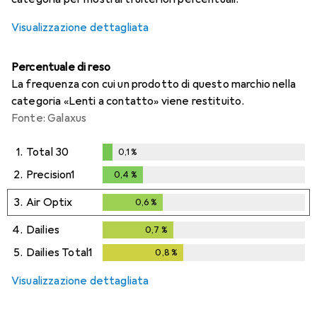
Visualizzazione dettagliata
Percentuale di reso
La frequenza con cui un prodotto di questo marchio nella
categoria «Lenti a contatto» viene restituito.
Fonte: Galaxus
1.
Total 30
0,1
%
0,1
%
2.
Precision1
0,4
%
0,4
%
3.
Air Optix
0,6
%
0,6
%
4.
Dailies
0,7
%
0,7
%
5.
Dailies Total1
0,8
%
0,8
%
Visualizzazione dettagliata