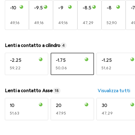
-10
-9.5
-9
-8.5
-8
-7
EUR
49,16
EUR
49,16
EUR
49,16
EUR
47,29
EUR
52,90
E
49
Lenti a contatto a cilindro
4
-2.25
-1.75
-1.25
EUR
59,22
EUR
50,06
EUR
51,62
Lenti a contatto Asse
Visualizza tutti
18
10
20
30
EUR
51,63
EUR
47,95
EUR
47,29