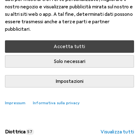
nostro negozio e visualizzare pubblicità mirata sul nostro e
Prezzo in EUR IVA incl.
su altri siti web o app. A tal fine, determinati dati possono
essere trasmessi anche a terze parti e partner
Valutazioni
pubblicitari.
Accetta tutti
Consegna tra lun, 17/8 e mer, 19/8
Più di 10 pezzi in stock presso il fornitore
Solo necessari
Aggiungi al carrello
Impostazioni
Confronta
Salva nella lista
Impressum
Informativa sulla privacy
spedizione gratuita
Diottrica
Visualizza tutti
57