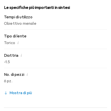
Le specifiche più importanti in sintesi
Tempi di utilizzo
Obiettivo mensile
Tipo di lente
i
Torico
i
Diottria
-1.5
i
No. di pezzi
6 pz.
Mostra di più