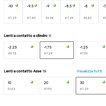
-10
-9.5
-9
-8.5
-8
-7
EUR
47,29
EUR
47,40
EUR
53,58
EUR
47,29
EUR
55,82
E
49
Lenti a contatto a cilindro
4
-2.25
-1.75
-1.25
EUR
49,78
EUR
47,29
EUR
47,95
Lenti a contatto Asse
Visualizza tutti
18
10
20
30
EUR
51,63
EUR
47,95
EUR
47,29