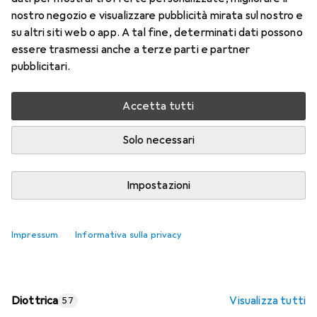
nostro negozio e visualizzare pubblicità mirata sul nostro e
Prezzo in EUR IVA incl.
su altri siti web o app. A tal fine, determinati dati possono
essere trasmessi anche a terze parti e partner
Valutazioni
pubblicitari.
Accetta tutti
Consegna tra lun, 17/8 e mer, 19/8
Più di 10 pezzi in stock presso il fornitore
Solo necessari
Aggiungi al carrello
Impostazioni
Confronta
Salva nella lista
Impressum
Informativa sulla privacy
spedizione gratuita
Diottrica
Visualizza tutti
57