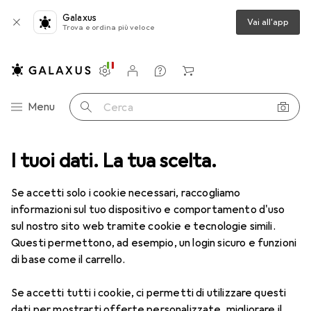
Galaxus
Vai all'app
Trova e ordina più veloce
Impostazioni
Conto cliente
Liste di confronto
Liste dei desideri
Carrello
Categoria Navigazione
Menu
Cerca
I tuoi dati. La tua scelta.
Lenti a contatto
Air Optix più HydraGlyde per l'astigmatismo
Se accetti solo i cookie necessari, raccogliamo
informazioni sul tuo dispositivo e comportamento d'uso
1 Immagine
sul nostro sito web tramite cookie e tecnologie simili.
EUR
47,29
Questi permettono, ad esempio, un login sicuro e funzioni
EUR
7,88
/
1pz.
Air Optix
più HydraGlyde per
di base come il carrello.
l'astigmatismo
Se accetti tutti i cookie, ci permetti di utilizzare questi
-1.5, Obiettivo mensile, 6 pz., Torico
dati per mostrarti offerte personalizzate, migliorare il