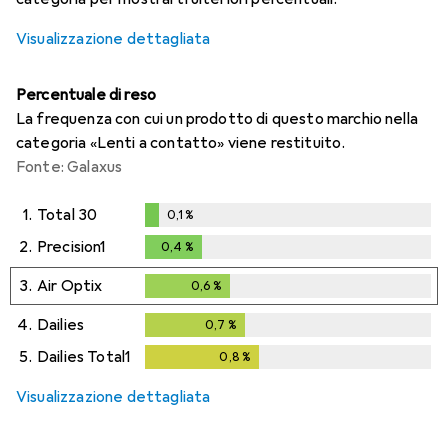
Visualizzazione dettagliata
Percentuale di reso
La frequenza con cui un prodotto di questo marchio nella
categoria «Lenti a contatto» viene restituito.
Fonte: Galaxus
1.
Total 30
0,1
%
0,1
%
2.
Precision1
0,4
%
0,4
%
3.
Air Optix
0,6
%
0,6
%
4.
Dailies
0,7
%
0,7
%
5.
Dailies Total1
0,8
%
0,8
%
Visualizzazione dettagliata