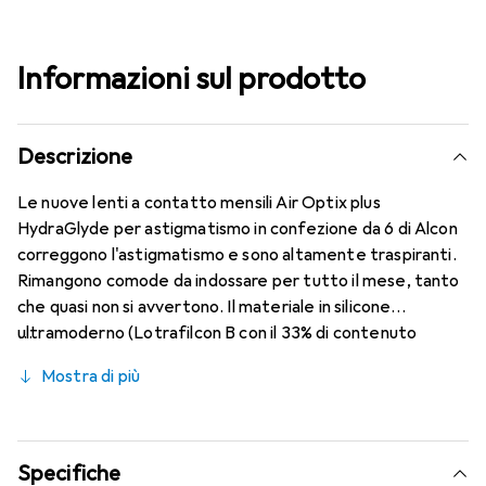
Informazioni sul prodotto
Descrizione
Le nuove lenti a contatto mensili Air Optix plus
HydraGlyde per astigmatismo in confezione da 6 di Alcon
correggono l'astigmatismo e sono altamente traspiranti.
Rimangono comode da indossare per tutto il mese, tanto
che quasi non si avvertono. Il materiale in silicone
ultramoderno (Lotrafilcon B con il 33% di contenuto
d'acqua) è combinato con la nota tecnologia HydraGlyde
Mostra di più
Moisture Matrix e la rinomata tecnologia SmartShield,
garantendo le migliori caratteristiche di indossabilità che
conosci. Comfort e assenza di disturbi durante tutto il
giorno con le lenti mensili.
Specifiche