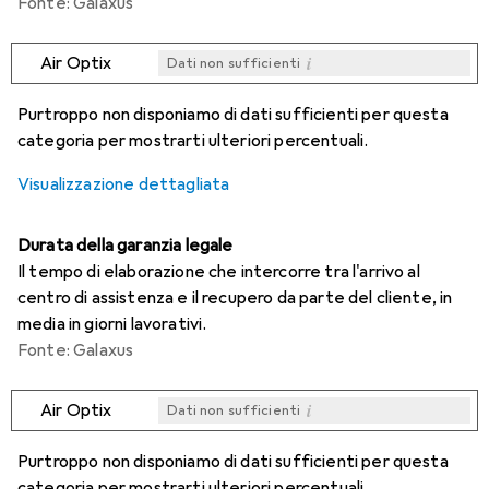
Fonte: Galaxus
i
Air Optix
Dati non sufficienti
i
i
i
i
Dati non sufficienti
Dati non sufficienti
Dati non sufficienti
Dati non sufficienti
Purtroppo non disponiamo di dati sufficienti per questa
categoria per mostrarti ulteriori percentuali.
Visualizzazione dettagliata
Durata della garanzia legale
Il tempo di elaborazione che intercorre tra l'arrivo al
centro di assistenza e il recupero da parte del cliente, in
media in giorni lavorativi.
Fonte: Galaxus
i
Air Optix
Dati non sufficienti
i
i
i
i
Dati non sufficienti
Dati non sufficienti
Dati non sufficienti
Dati non sufficienti
Purtroppo non disponiamo di dati sufficienti per questa
categoria per mostrarti ulteriori percentuali.