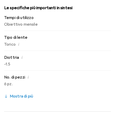
Le specifiche più importanti in sintesi
Tempi di utilizzo
Obiettivo mensile
Tipo di lente
i
Torico
i
Diottria
-1.5
i
No. di pezzi
6 pz.
Mostra di più