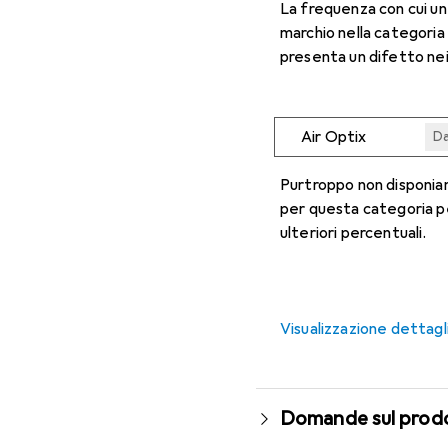
La frequenza con cui u
marchio nella categoria
presenta un difetto nei
Air Optix
Da
Da
Da
Da
Da
Purtroppo non disponiam
per questa categoria p
ulteriori percentuali.
Visualizzazione dettagl
Domande sul prod