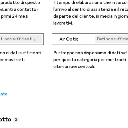
n prodotto di questo
Il tempo di elaborazione che interco
 «Lenti a contatto»
l'arrivo al centro di assistenza e il re
 primi 24 mesi.
da parte del cliente, in media in giorn
lavorativi.
i
Air Optix
ti non sufficienti
Dati non suffici
i
i
i
i
ti non sufficienti
ti non sufficienti
ti non sufficienti
ti non sufficienti
Dati non suffici
Dati non suffici
Dati non suffici
Dati non suffici
o di dati sufficienti
Purtroppo non disponiamo di dati suf
er mostrarti
per questa categoria per mostrarti
ulteriori percentuali.
iata
otto
3