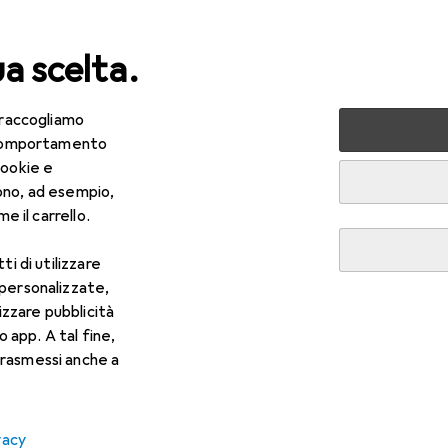
ua scelta.
 raccogliamo
lezza + Salute
Salute
Ottica
Lenti a contatto
Air
e comportamento
cookie e
ono, ad esempio,
e il carrello.
ti di utilizzare
 personalizzate,
lizzare pubblicità
o app. A tal fine,
rasmessi anche a
vacy