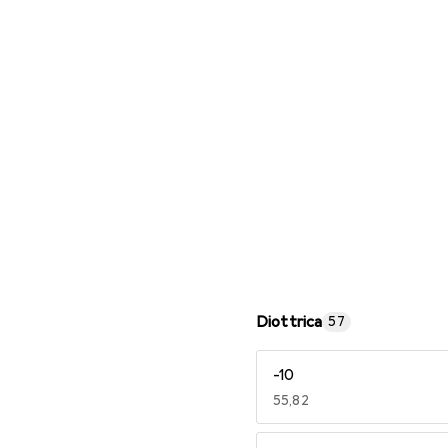
Occhiali da lettura
Diottrica
57
-10
EUR
55,82