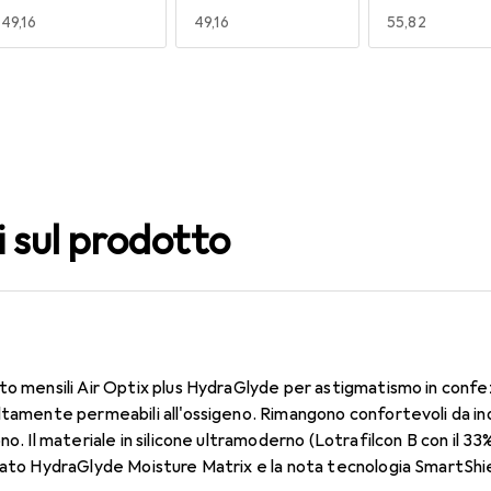
EUR
49,16
EUR
49,16
EUR
55,82
140
150
160
EUR
49,16
EUR
55,82
EUR
49,16
i sul prodotto
to mensili Air Optix plus HydraGlyde per astigmatismo in confe
ltamente permeabili all'ossigeno. Rimangono confortevoli da in
no. Il materiale in silicone ultramoderno (Lotrafilcon B con il 3
dato HydraGlyde Moisture Matrix e la nota tecnologia SmartShie