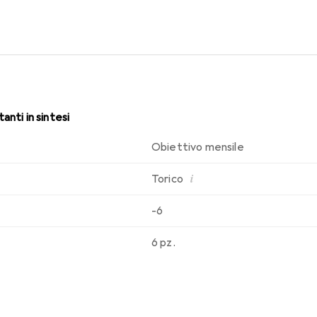
sabilità che conosci. Un comfort duraturo e senza interruzioni per
anti in sintesi
Obiettivo mensile
i
Torico
-6
6 pz.