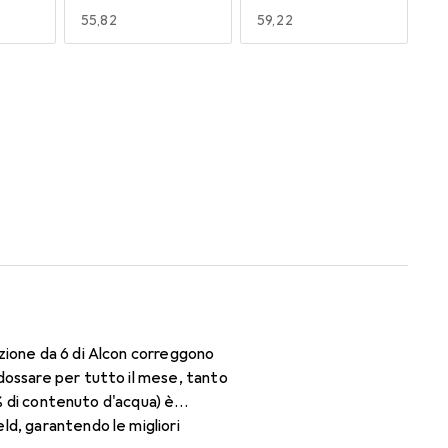
EUR
55,82
EUR
59,22
170
180
EUR
47,29
EUR
47,29
zione da 6 di Alcon correggono
dossare per tutto il mese, tanto
3% di contenuto d'acqua) è
ld, garantendo le migliori