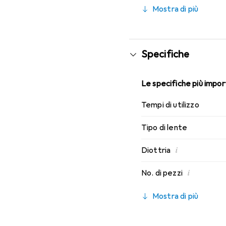
caratteristiche di indos
Mostra di più
mensili.
Specifiche
Le specifiche più import
Tempi di utilizzo
Tipo di lente
i
Diottria
i
No. di pezzi
Mostra di più