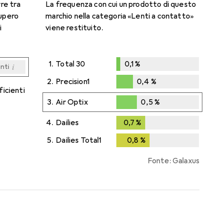
rre tra
La frequenza con cui un prodotto di questo
cupero
marchio nella categoria «Lenti a contatto»
i
viene restituito.
1.
Total 30
0,1
%
i
enti
0,1
%
i
i
i
i
enti
enti
enti
enti
2.
Precision1
0,4
%
ficienti
0,4
%
3.
Air Optix
0,5
%
0,5
%
4.
Dailies
0,7
%
0,7
%
5.
Dailies Total1
0,8
%
0,8
%
Fonte: Galaxus