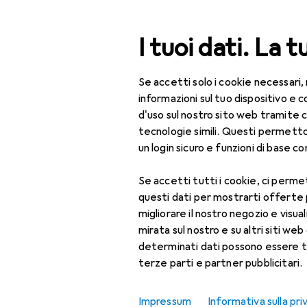
Cerca
I tuoi dati. La t
Se accetti solo i cookie necessari,
Categoria Navigazione
Tutte le categorie
Bel
Tutte le categorie
informazioni sul tuo dispositivo 
d'uso sul nostro sito web tramite 
Bellezza + Salute
tecnologie simili. Questi permett
un login sicuro e funzioni di base com
Salute
Se accetti tutti i cookie, ci permet
Ottica
questi dati per mostrarti offerte
Lenti a contatto
migliorare il nostro negozio e visua
mirata sul nostro e su altri siti web 
Lenti a contatto
determinati dati possono essere t
colorate
terze parti e partner pubblicitari.
Occhiali da computer
Impressum
Informativa sulla pri