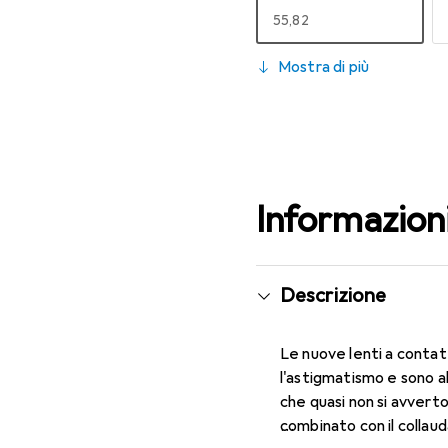
EUR
55,82
130
Mostra di più
EUR
49,16
Informazion
Descrizione
Le nuove lenti a contat
l'astigmatismo e sono a
che quasi non si avverto
combinato con il collau