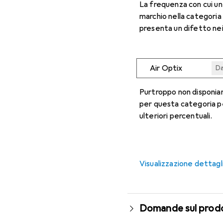
La frequenza con cui u
marchio nella categoria
presenta un difetto nei
Air Optix
Da
Da
Da
Da
Da
Purtroppo non disponiam
per questa categoria p
ulteriori percentuali.
Visualizzazione dettagl
Domande sul prod