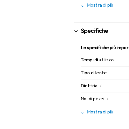
indossabilità che conosc
Mostra di più
Specifiche
Le specifiche più import
Tempi di utilizzo
Tipo di lente
i
Diottria
i
No. di pezzi
Mostra di più