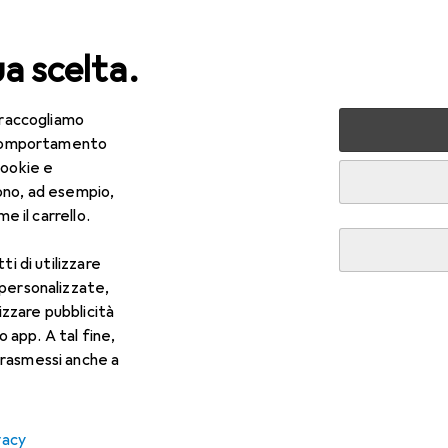
ua scelta.
 raccogliamo
lezza + Salute
Salute
Ottica
Lenti a contatto
Air
e comportamento
cookie e
ono, ad esempio,
e il carrello.
ti di utilizzare
 personalizzate,
lizzare pubblicità
o app. A tal fine,
rasmessi anche a
vacy