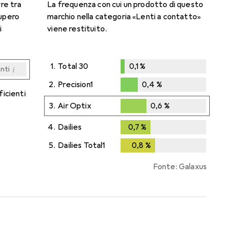
rre tra
La frequenza con cui un prodotto di questo
cupero
marchio nella categoria «Lenti a contatto»
i
viene restituito.
1.
Total 30
0,1
%
i
enti
0,1
%
i
i
i
i
enti
enti
enti
enti
2.
Precision1
0,4
%
ficienti
0,4
%
3.
Air Optix
0,6
%
0,6
%
4.
Dailies
0,7
%
0,7
%
5.
Dailies Total1
0,8
%
0,8
%
Fonte: Galaxus