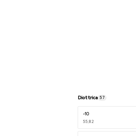
Occhiali da lettura
Diottrica
57
-10
EUR
55,82