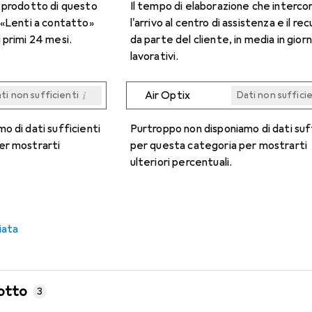
n prodotto di questo
Il tempo di elaborazione che interco
 «Lenti a contatto»
l'arrivo al centro di assistenza e il re
 primi 24 mesi.
da parte del cliente, in media in giorn
lavorativi.
i
Air Optix
ti non sufficienti
Dati non suffici
i
i
i
i
ti non sufficienti
ti non sufficienti
ti non sufficienti
ti non sufficienti
Dati non suffici
Dati non suffici
Dati non suffici
Dati non suffici
o di dati sufficienti
Purtroppo non disponiamo di dati suf
er mostrarti
per questa categoria per mostrarti
ulteriori percentuali.
iata
otto
3