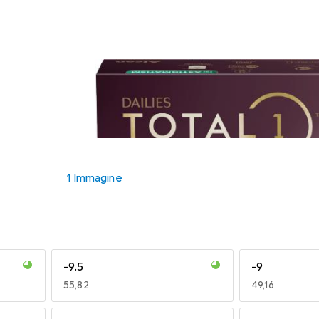
1 Immagine
-9.5
-9
EUR
55,82
EUR
49,16