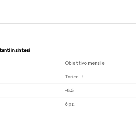
i. Un comfort duraturo e senza interruzioni per tutto il giorno co
anti in sintesi
Obiettivo mensile
i
Torico
-8.5
6 pz.