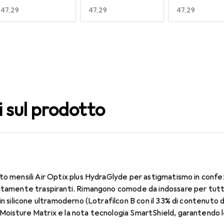
EUR
47,29
EUR
47,29
EUR
47,29
140
150
160
EUR
49,16
EUR
47,29
EUR
47,29
i sul prodotto
to mensili Air Optix plus HydraGlyde per astigmatismo in confe
ltamente traspiranti. Rimangono comode da indossare per tutto 
in silicone ultramoderno (Lotrafilcon B con il 33% di contenuto 
oisture Matrix e la nota tecnologia SmartShield, garantendo le 