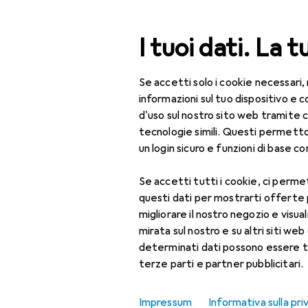
Cerca
I tuoi dati. La t
Se accetti solo i cookie necessari,
Categoria Navigazione
Tutte le categorie
Bel
Tutte le categorie
informazioni sul tuo dispositivo 
d'uso sul nostro sito web tramite 
Bellezza + Salute
tecnologie simili. Questi permett
un login sicuro e funzioni di base com
Salute
Se accetti tutti i cookie, ci permet
Ottica
questi dati per mostrarti offerte
Lenti a contatto
migliorare il nostro negozio e visua
mirata sul nostro e su altri siti web 
Lenti a contatto
determinati dati possono essere t
colorate
terze parti e partner pubblicitari.
Occhiali da computer
Impressum
Informativa sulla pri