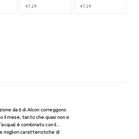
EUR
47,29
EUR
47,29
170
180
EUR
53,56
EUR
47,29
zione da 6 di Alcon correggono
il mese, tanto che quasi non si
d'acqua) è combinato con il
migliori caratteristiche di