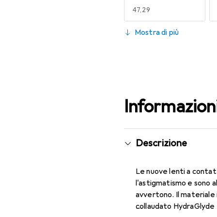
EUR
47,29
130
Mostra di più
EUR
47,29
Informazion
Descrizione
Le nuove lenti a contat
l'astigmatismo e sono a
avvertono. Il materiale 
collaudato HydraGlyde M