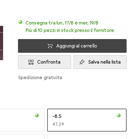
Consegna tra lun, 17/8 e mer, 19/8
Più di 10 pezzi in stock presso il fornitore
Aggiungi al carrello
Confronta
Salva nella lista
spedizione gratuita
-8.5
EUR
47,29