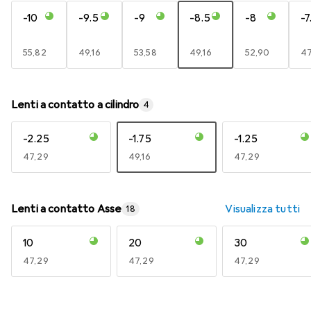
-10
-9.5
-9
-8.5
-8
-7
EUR
55,82
EUR
49,16
EUR
53,58
EUR
49,16
EUR
52,90
E
47
Lenti a contatto a cilindro
4
-2.25
-1.75
-1.25
EUR
47,29
EUR
49,16
EUR
47,29
Lenti a contatto Asse
Visualizza tutti
18
10
20
30
EUR
47,29
EUR
47,29
EUR
47,29