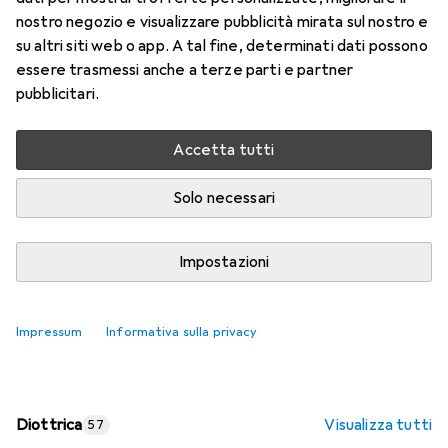
nostro negozio e visualizzare pubblicità mirata sul nostro e
Prezzo in EUR IVA incl.
su altri siti web o app. A tal fine, determinati dati possono
essere trasmessi anche a terze parti e partner
Valutazioni
pubblicitari.
Accetta tutti
Consegna tra lun, 17/8 e mer, 19/8
Più di 10 pezzi in stock presso il fornitore
Solo necessari
Aggiungi al carrello
Impostazioni
Confronta
Salva nella lista
Impressum
Informativa sulla privacy
spedizione gratuita
Diottrica
Visualizza tutti
57