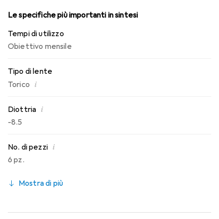
Le specifiche più importanti in sintesi
Tempi di utilizzo
Obiettivo mensile
Tipo di lente
i
Torico
i
Diottria
-8.5
i
No. di pezzi
6 pz.
Mostra di più