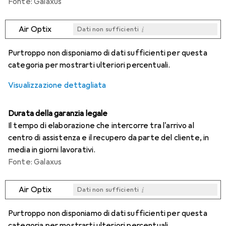
Fonte: Galaxus
i
Air Optix
Dati non sufficienti
i
i
i
i
Dati non sufficienti
Dati non sufficienti
Dati non sufficienti
Dati non sufficienti
Purtroppo non disponiamo di dati sufficienti per questa
categoria per mostrarti ulteriori percentuali.
Visualizzazione dettagliata
Durata della garanzia legale
Il tempo di elaborazione che intercorre tra l'arrivo al
centro di assistenza e il recupero da parte del cliente, in
media in giorni lavorativi.
Fonte: Galaxus
i
Air Optix
Dati non sufficienti
i
i
i
i
Dati non sufficienti
Dati non sufficienti
Dati non sufficienti
Dati non sufficienti
Purtroppo non disponiamo di dati sufficienti per questa
categoria per mostrarti ulteriori percentuali.