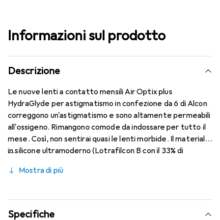
Informazioni sul prodotto
Descrizione
Le nuove lenti a contatto mensili Air Optix plus
HydraGlyde per astigmatismo in confezione da 6 di Alcon
correggono un'astigmatismo e sono altamente permeabili
all'ossigeno. Rimangono comode da indossare per tutto il
mese. Così, non sentirai quasi le lenti morbide. Il materiale
in silicone ultramoderno (Lotrafilcon B con il 33% di
contenuto d'acqua) è combinato con il collaudato
Mostra di più
HydraGlyde Moisture Matrix e la nota tecnologia
SmartShield, garantendo le migliori caratteristiche di
indossabilità che conosci. Comfort e assenza di fastidi per
tutta la giornata con le lenti mensili.
Specifiche