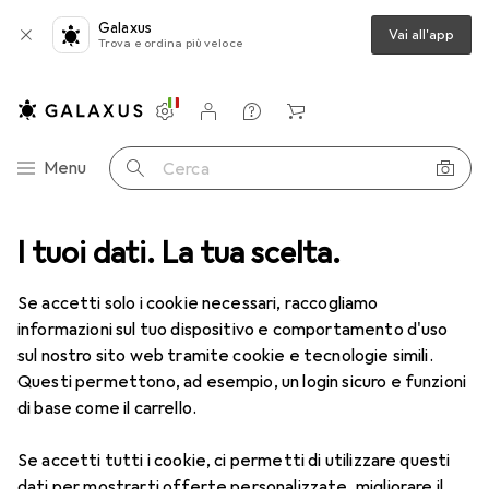
Galaxus
Vai all'app
Trova e ordina più veloce
Impostazioni
Conto cliente
Liste di confronto
Liste dei desideri
Carrello
Categoria Navigazione
Menu
Cerca
ca
I tuoi dati. La tua scelta.
Lenti a contatto
Air Optix HydraGlyde per l'astigmatismo 6
Se accetti solo i cookie necessari, raccogliamo
informazioni sul tuo dispositivo e comportamento d'uso
1 Immagine
sul nostro sito web tramite cookie e tecnologie simili.
EUR
49,16
Questi permettono, ad esempio, un login sicuro e funzioni
EUR
8,20
/
1pz.
Air Optix
HydraGlyde per
di base come il carrello.
l'astigmatismo 6
Se accetti tutti i cookie, ci permetti di utilizzare questi
-8.5, Obiettivo mensile, 6 pz., Torico
dati per mostrarti offerte personalizzate, migliorare il