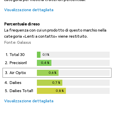
Visualizzazione dettagliata
Percentuale di reso
La frequenza con cui un prodotto di questo marchio nella
categoria «Lenti a contatto» viene restituito.
Fonte: Galaxus
1.
Total 30
0,1
%
0,1
%
2.
Precision1
0,4
%
0,4
%
3.
Air Optix
0,6
%
0,6
%
4.
Dailies
0,7
%
0,7
%
5.
Dailies Total1
0,8
%
0,8
%
Visualizzazione dettagliata