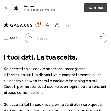
Galaxus
Vai all'app
Trova e ordina più veloce
Impostazioni
Conto cliente
Liste di confronto
Liste dei desideri
Carrello
Categoria Navigazione
Menu
Cerca
I tuoi dati. La tua scelta.
Lenti a contatto
Air Optix più HydraGlyde per l'astigmatismo
Se accetti solo i cookie necessari, raccogliamo
informazioni sul tuo dispositivo e comportamento d'uso
1 Immagine
sul nostro sito web tramite cookie e tecnologie simili.
EUR
47,29
Questi permettono, ad esempio, un login sicuro e funzioni
EUR
7,88
/
1pz.
Air Optix
più HydraGlyde per
di base come il carrello.
l'astigmatismo
Se accetti tutti i cookie, ci permetti di utilizzare questi
-3.5, Obiettivo mensile, 6 pz., Torico
dati per mostrarti offerte personalizzate, migliorare il