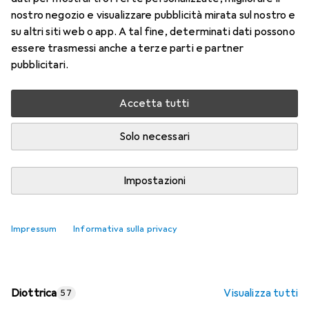
nostro negozio e visualizzare pubblicità mirata sul nostro e
Prezzo in EUR IVA incl.
su altri siti web o app. A tal fine, determinati dati possono
essere trasmessi anche a terze parti e partner
Valutazioni
pubblicitari.
Accetta tutti
Consegna tra ven, 14/8 e mar, 18/8
Più di 10 pezzi in stock presso il fornitore
Solo necessari
Aggiungi al carrello
Impostazioni
Confronta
Salva nella lista
Impressum
Informativa sulla privacy
spedizione gratuita
Diottrica
Visualizza tutti
57