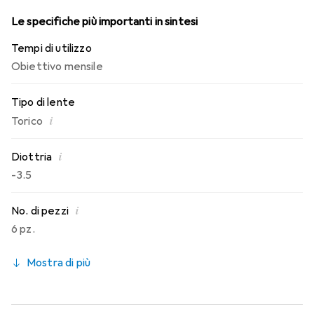
Le specifiche più importanti in sintesi
Tempi di utilizzo
Obiettivo mensile
Tipo di lente
i
Torico
i
Diottria
-3.5
i
No. di pezzi
6 pz.
Mostra di più