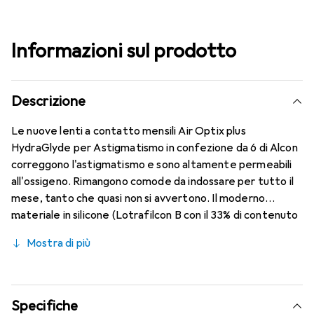
Informazioni sul prodotto
Descrizione
Le nuove lenti a contatto mensili Air Optix plus
HydraGlyde per Astigmatismo in confezione da 6 di Alcon
correggono l'astigmatismo e sono altamente permeabili
all'ossigeno. Rimangono comode da indossare per tutto il
mese, tanto che quasi non si avvertono. Il moderno
materiale in silicone (Lotrafilcon B con il 33% di contenuto
d'acqua) è combinato con la collaudata HydraGlyde
Mostra di più
Moisture Matrix e la nota tecnologia SmartShield,
garantendo le migliori caratteristiche di indossabilità che
conosci. Comfort e assenza di fastidi per tutto il giorno
con queste lenti mensili.
Specifiche