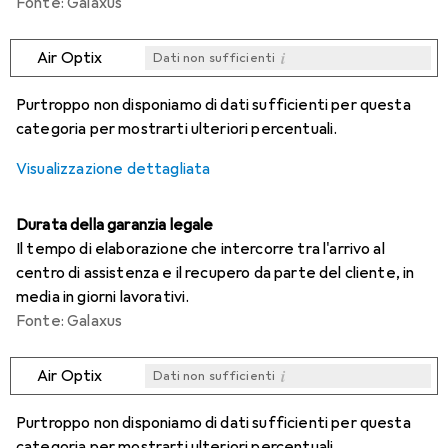
Fonte: Galaxus
i
Air Optix
Dati non sufficienti
i
i
i
i
Dati non sufficienti
Dati non sufficienti
Dati non sufficienti
Dati non sufficienti
Purtroppo non disponiamo di dati sufficienti per questa
categoria per mostrarti ulteriori percentuali.
Visualizzazione dettagliata
Durata della garanzia legale
Il tempo di elaborazione che intercorre tra l'arrivo al
centro di assistenza e il recupero da parte del cliente, in
media in giorni lavorativi.
Fonte: Galaxus
i
Air Optix
Dati non sufficienti
i
i
i
i
Dati non sufficienti
Dati non sufficienti
Dati non sufficienti
Dati non sufficienti
Purtroppo non disponiamo di dati sufficienti per questa
categoria per mostrarti ulteriori percentuali.