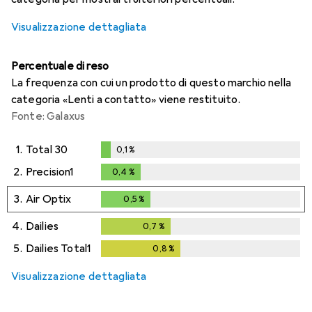
Visualizzazione dettagliata
Percentuale di reso
La frequenza con cui un prodotto di questo marchio nella
categoria «Lenti a contatto» viene restituito.
Fonte: Galaxus
1.
Total 30
0,1
%
0,1
%
2.
Precision1
0,4
%
0,4
%
3.
Air Optix
0,5
%
0,5
%
4.
Dailies
0,7
%
0,7
%
5.
Dailies Total1
0,8
%
0,8
%
Visualizzazione dettagliata