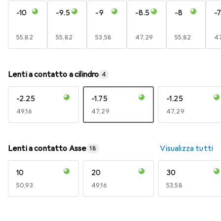
-10
-9.5
-9
-8.5
-8
-7
EUR
55,82
EUR
55,82
EUR
53,58
EUR
47,29
EUR
55,82
E
4
Lenti a contatto a cilindro
4
-2.25
-1.75
-1.25
EUR
49,16
EUR
47,29
EUR
47,29
Lenti a contatto Asse
Visualizza tutti
18
10
20
30
EUR
50,93
EUR
49,16
EUR
53,58