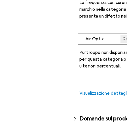
La frequenza con cui u
marchio nella categoria
presenta un difetto nei
Air Optix
Da
Da
Da
Da
Da
Purtroppo non disponiam
per questa categoria p
ulteriori percentuali.
Visualizzazione dettagl
Domande sul prod