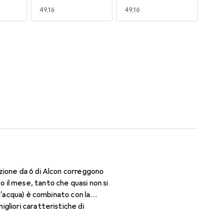
EUR
49,16
EUR
49,16
170
180
EUR
50,93
EUR
47,29
zione da 6 di Alcon correggono
il mese, tanto che quasi non si
d'acqua) è combinato con la
gliori caratteristiche di