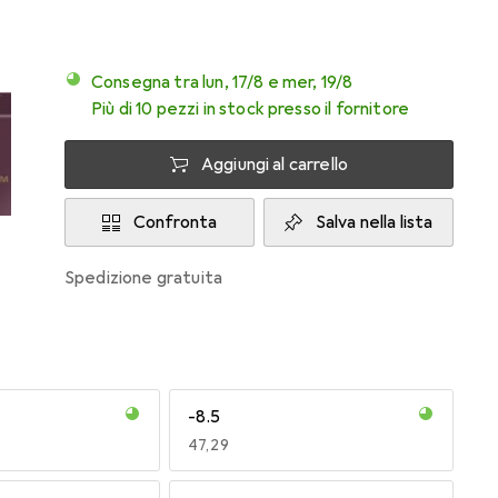
Consegna tra lun, 17/8 e mer, 19/8
Più di 10 pezzi in stock presso il fornitore
Aggiungi al carrello
Confronta
Salva nella lista
spedizione gratuita
-8.5
EUR
47,29