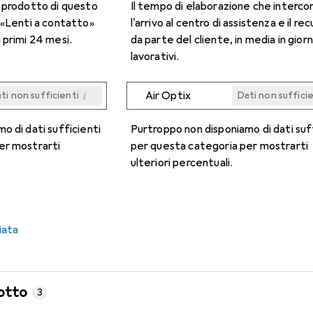
n prodotto di questo
Il tempo di elaborazione che interco
 «Lenti a contatto»
l'arrivo al centro di assistenza e il re
 primi 24 mesi.
da parte del cliente, in media in giorn
lavorativi.
i
Air Optix
ti non sufficienti
Dati non suffici
i
i
i
i
ti non sufficienti
ti non sufficienti
ti non sufficienti
ti non sufficienti
Dati non suffici
Dati non suffici
Dati non suffici
Dati non suffici
o di dati sufficienti
Purtroppo non disponiamo di dati suf
er mostrarti
per questa categoria per mostrarti
ulteriori percentuali.
iata
otto
3