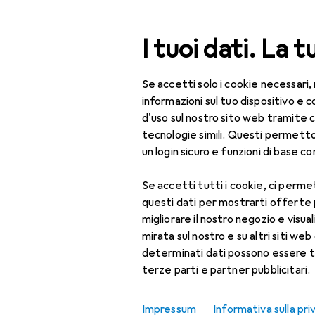
Cerca
I tuoi dati. La t
Se accetti solo i cookie necessari,
Categoria Navigazione
Tutte le categorie
Bel
Tutte le categorie
informazioni sul tuo dispositivo 
d'uso sul nostro sito web tramite 
Bellezza + Salute
tecnologie simili. Questi permett
un login sicuro e funzioni di base com
Salute
Se accetti tutti i cookie, ci permet
Ottica
questi dati per mostrarti offerte
Lenti a contatto
migliorare il nostro negozio e visua
mirata sul nostro e su altri siti web 
Lenti a contatto
determinati dati possono essere t
colorate
terze parti e partner pubblicitari.
Occhiali da computer
Impressum
Informativa sulla pri