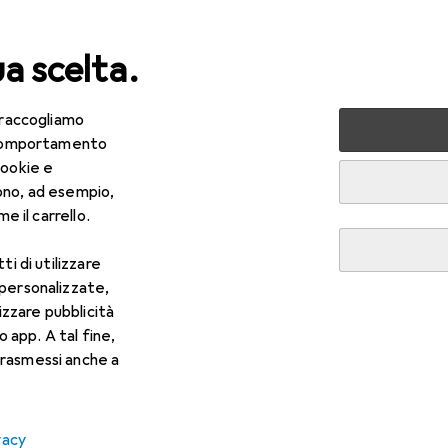
ua scelta.
 raccogliamo
lezza + Salute
Salute
Ottica
Lenti a contatto
Air
e comportamento
cookie e
ono, ad esempio,
e il carrello.
ti di utilizzare
 personalizzate,
lizzare pubblicità
o app. A tal fine,
rasmessi anche a
vacy