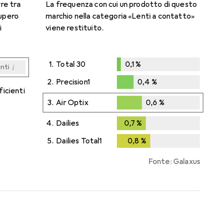
rre tra
La frequenza con cui un prodotto di questo
cupero
marchio nella categoria «Lenti a contatto»
i
viene restituito.
1.
Total 30
0,1
%
i
enti
0,1
%
i
i
i
i
enti
enti
enti
enti
2.
Precision1
0,4
%
ficienti
0,4
%
3.
Air Optix
0,6
%
0,6
%
4.
Dailies
0,7
%
0,7
%
5.
Dailies Total1
0,8
%
0,8
%
Fonte: Galaxus