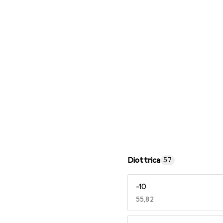
Occhiali da lettura
Diottrica
57
-10
EUR
55,82