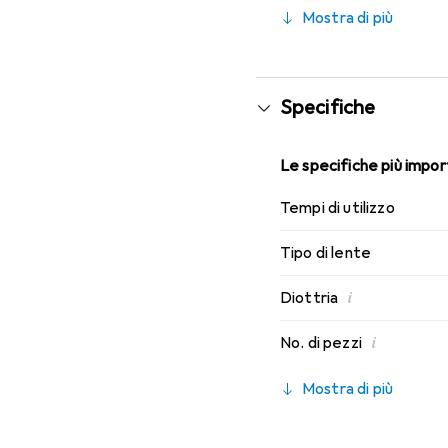
indossabilità che conosci
Mostra di più
Specifiche
Le specifiche più import
Tempi di utilizzo
Tipo di lente
i
Diottria
i
No. di pezzi
Mostra di più