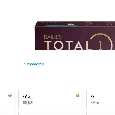
1 Immagine
-9.5
-9
EUR
55,82
EUR
49,16