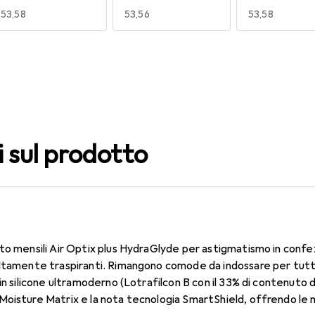
EUR
53,58
EUR
53,56
EUR
53,58
140
150
160
EUR
53,58
EUR
53,58
EUR
53,58
i sul prodotto
to mensili Air Optix plus HydraGlyde per astigmatismo in confe
ltamente traspiranti. Rimangono comode da indossare per tutto 
in silicone ultramoderno (Lotrafilcon B con il 33% di contenuto 
oisture Matrix e la nota tecnologia SmartShield, offrendo le mi