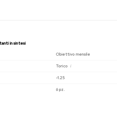
. Comfort e assenza di fastidi per tutto il giorno con le lenti me
anti in sintesi
Obiettivo mensile
i
Torico
-1.25
6 pz.