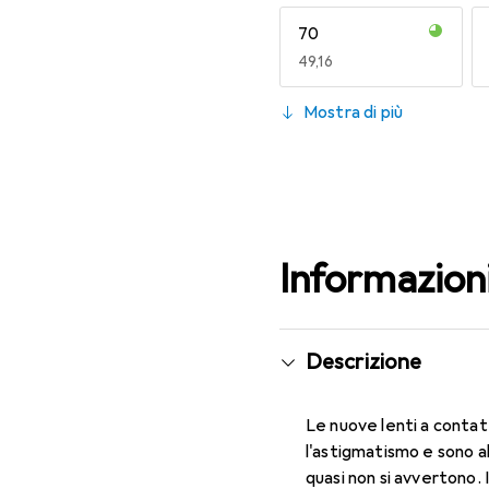
70
EUR
49,16
130
Mostra di più
EUR
55,82
Informazion
Descrizione
Le nuove lenti a contat
l'astigmatismo e sono 
quasi non si avvertono. 