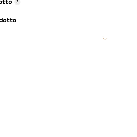
otto
3
odotto