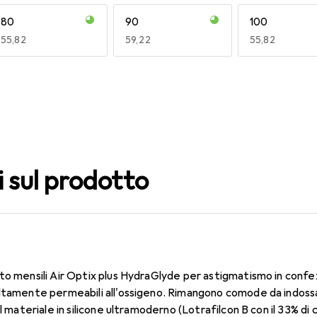
80
90
100
EUR
55,82
EUR
59,22
EUR
55,82
140
150
160
EUR
59,22
EUR
49,16
EUR
55,82
i sul prodotto
to mensili Air Optix plus HydraGlyde per astigmatismo in confe
altamente permeabili all'ossigeno. Rimangono comode da indossa
Il materiale in silicone ultramoderno (Lotrafilcon B con il 33% 