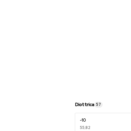
Occhiali da lettura
Diottrica
57
-10
EUR
55,82