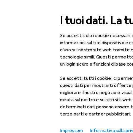
Cerca
I tuoi dati. La t
Se accetti solo i cookie necessari,
Categoria Navigazione
Tutte le categorie
Bel
Tutte le categorie
informazioni sul tuo dispositivo 
d'uso sul nostro sito web tramite 
Bellezza + Salute
tecnologie simili. Questi permett
un login sicuro e funzioni di base com
Salute
Se accetti tutti i cookie, ci permet
Ottica
questi dati per mostrarti offerte
Lenti a contatto
migliorare il nostro negozio e visua
mirata sul nostro e su altri siti web 
Lenti a contatto
determinati dati possono essere t
colorate
terze parti e partner pubblicitari.
Occhiali da computer
Impressum
Informativa sulla pri