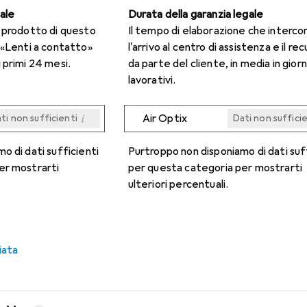
gale
Durata della garanzia legale
n prodotto di questo
Il tempo di elaborazione che interco
 «Lenti a contatto»
l'arrivo al centro di assistenza e il re
 primi 24 mesi.
da parte del cliente, in media in giorn
lavorativi.
i
Air Optix
ti non sufficienti
Dati non suffici
i
i
i
i
ti non sufficienti
ti non sufficienti
ti non sufficienti
ti non sufficienti
Dati non suffici
Dati non suffici
Dati non suffici
Dati non suffici
o di dati sufficienti
Purtroppo non disponiamo di dati suf
er mostrarti
per questa categoria per mostrarti
ulteriori percentuali.
iata