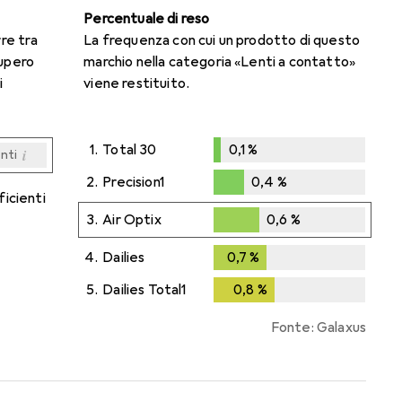
Percentuale di reso
rre tra
La frequenza con cui un prodotto di questo
cupero
marchio nella categoria «Lenti a contatto»
i
viene restituito.
1.
Total 30
0,1
%
i
enti
0,1
%
i
i
i
i
enti
enti
enti
enti
2.
Precision1
0,4
%
ficienti
0,4
%
3.
Air Optix
0,6
%
0,6
%
4.
Dailies
0,7
%
0,7
%
5.
Dailies Total1
0,8
%
0,8
%
Fonte: Galaxus