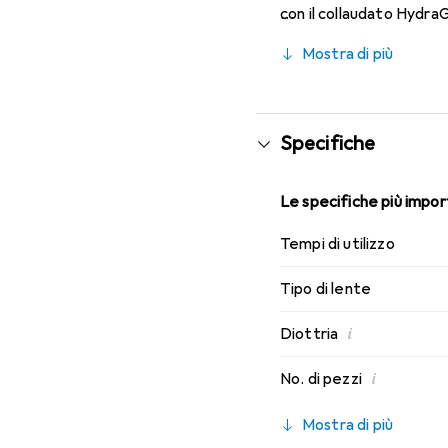
con il collaudato Hydra
indossabilità che conosc
Mostra di più
Specifiche
Le specifiche più import
Tempi di utilizzo
Tipo di lente
i
Diottria
i
No. di pezzi
Mostra di più