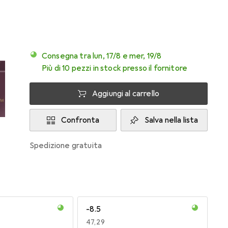
Consegna tra lun, 17/8 e mer, 19/8
Più di 10 pezzi in stock presso il fornitore
Aggiungi al carrello
Confronta
Salva nella lista
spedizione gratuita
-8.5
EUR
47,29