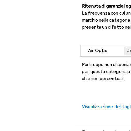
Ritenuta di garanzia le
La frequenza con cui u
marchio nella categoria
presenta un difetto nei
Air Optix
Da
Da
Da
Da
Da
Purtroppo non disponiam
per questa categoria p
ulteriori percentuali.
Visualizzazione dettagl