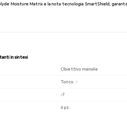
Glyde Moisture Matrix e la nota tecnologia SmartShield, garanten
i. Comfort e assenza di fastidi durante tutto il giorno con quest
anti in sintesi
Obiettivo mensile
i
Torico
-7
6 pz.