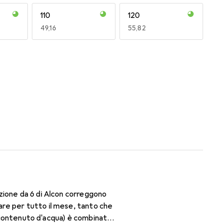
110
120
EUR
49,16
EUR
55,82
170
180
EUR
49,16
EUR
51,62
zione da 6 di Alcon correggono
re per tutto il mese, tanto che
di contenuto d'acqua) è combinato