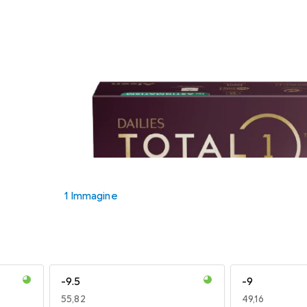
1 Immagine
-9.5
-9
EUR
55,82
EUR
49,16