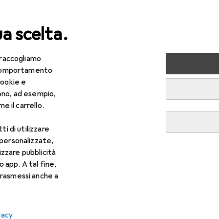
ua scelta.
 raccogliamo
lezza + Salute
Salute
Ottica
Lenti a contatto
Air
e comportamento
cookie e
ono, ad esempio,
e il carrello.
ti di utilizzare
 personalizzate,
lizzare pubblicità
o app. A tal fine,
rasmessi anche a
vacy