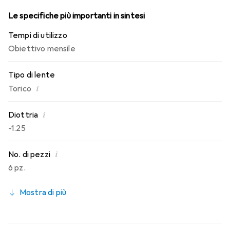
Le specifiche più importanti in sintesi
Tempi di utilizzo
Obiettivo mensile
Tipo di lente
i
Torico
i
Diottria
-1.25
i
No. di pezzi
6 pz.
Mostra di più