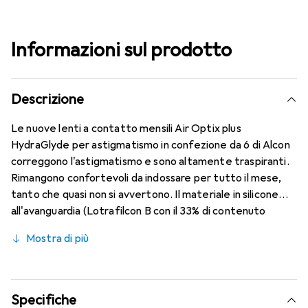
Informazioni sul prodotto
Descrizione
Le nuove lenti a contatto mensili Air Optix plus
HydraGlyde per astigmatismo in confezione da 6 di Alcon
correggono l'astigmatismo e sono altamente traspiranti.
Rimangono confortevoli da indossare per tutto il mese,
tanto che quasi non si avvertono. Il materiale in silicone
all'avanguardia (Lotrafilcon B con il 33% di contenuto
d'acqua) è combinato con il collaudato HydraGlyde
Mostra di più
Moisture Matrix e la nota tecnologia SmartShield,
garantendo le migliori caratteristiche di indossabilità che
conosci. Comfort e assenza di fastidi per tutto il giorno
con queste lenti mensili.
Specifiche