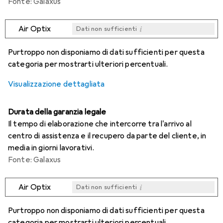
Fonte: Galaxus
i
Air Optix
Dati non sufficienti
i
i
i
i
Dati non sufficienti
Dati non sufficienti
Dati non sufficienti
Dati non sufficienti
Purtroppo non disponiamo di dati sufficienti per questa
categoria per mostrarti ulteriori percentuali.
Visualizzazione dettagliata
Durata della garanzia legale
Il tempo di elaborazione che intercorre tra l'arrivo al
centro di assistenza e il recupero da parte del cliente, in
media in giorni lavorativi.
Fonte: Galaxus
i
Air Optix
Dati non sufficienti
i
i
i
i
Dati non sufficienti
Dati non sufficienti
Dati non sufficienti
Dati non sufficienti
Purtroppo non disponiamo di dati sufficienti per questa
categoria per mostrarti ulteriori percentuali.