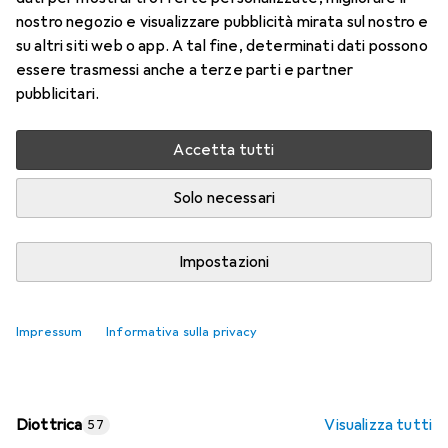
nostro negozio e visualizzare pubblicità mirata sul nostro e
Prezzo in EUR IVA incl.
su altri siti web o app. A tal fine, determinati dati possono
essere trasmessi anche a terze parti e partner
Valutazioni
pubblicitari.
Accetta tutti
Consegna tra lun, 17/8 e mer, 19/8
Più di 10 pezzi in stock presso il fornitore
Solo necessari
Aggiungi al carrello
Impostazioni
Confronta
Salva nella lista
Impressum
Informativa sulla privacy
spedizione gratuita
Diottrica
Visualizza tutti
57