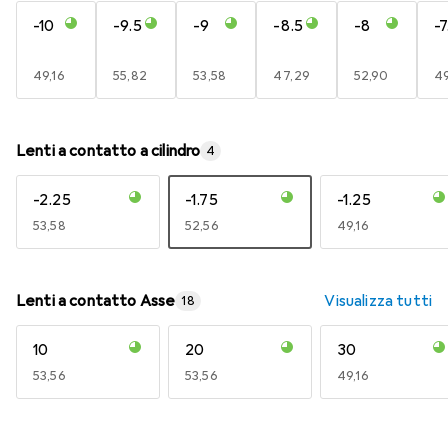
-10
-9.5
-9
-8.5
-8
-7
EUR
49,16
EUR
55,82
EUR
53,58
EUR
47,29
EUR
52,90
E
49
Lenti a contatto a cilindro
4
-2.25
-1.75
-1.25
EUR
53,58
EUR
52,56
EUR
49,16
Lenti a contatto Asse
Visualizza tutti
18
10
20
30
EUR
53,56
EUR
53,56
EUR
49,16