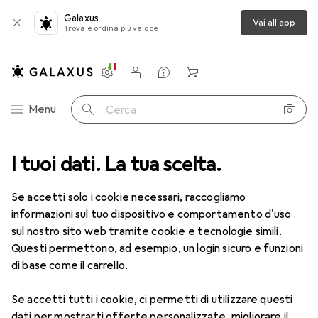
Galaxus
Vai all'app
Trova e ordina più veloce
Impostazioni
Conto cliente
Liste di confronto
Liste dei desideri
Carrello
Categoria Navigazione
Menu
Cerca
ca
I tuoi dati. La tua scelta.
Lenti a contatto
Air Optix HydraGlyde per l'astigmatismo 6
Se accetti solo i cookie necessari, raccogliamo
informazioni sul tuo dispositivo e comportamento d'uso
1 Immagine
sul nostro sito web tramite cookie e tecnologie simili.
EUR
52,56
Questi permettono, ad esempio, un login sicuro e funzioni
EUR
8,76
/
1pz.
Air Optix
HydraGlyde per
di base come il carrello.
l'astigmatismo 6
Se accetti tutti i cookie, ci permetti di utilizzare questi
-1.25, Obiettivo mensile, 6 pz., Torico
dati per mostrarti offerte personalizzate, migliorare il