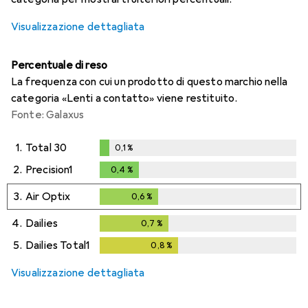
Visualizzazione dettagliata
Percentuale di reso
La frequenza con cui un prodotto di questo marchio nella
categoria «Lenti a contatto» viene restituito.
Fonte: Galaxus
1.
Total 30
0,1
%
0,1
%
2.
Precision1
0,4
%
0,4
%
3.
Air Optix
0,6
%
0,6
%
4.
Dailies
0,7
%
0,7
%
5.
Dailies Total1
0,8
%
0,8
%
Visualizzazione dettagliata