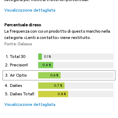
Visualizzazione dettagliata
Percentuale di reso
La frequenza con cui un prodotto di questo marchio nella
categoria «Lenti a contatto» viene restituito.
Fonte: Galaxus
1.
Total 30
0,1
%
0,1
%
2.
Precision1
0,4
%
0,4
%
3.
Air Optix
0,6
%
0,6
%
4.
Dailies
0,7
%
0,7
%
5.
Dailies Total1
0,8
%
0,8
%
Visualizzazione dettagliata