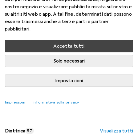
nostro negozio e visualizzare pubblicità mirata sul nostro e
Prezzo in EUR IVA incl.
su altri siti web o app. A tal fine, determinati dati possono
essere trasmessi anche a terze parti e partner
Valutazioni
pubblicitari.
Accetta tutti
Consegna tra lun, 17/8 e mer, 19/8
Più di 10 pezzi in stock presso il fornitore
Solo necessari
Aggiungi al carrello
Impostazioni
Confronta
Salva nella lista
Impressum
Informativa sulla privacy
spedizione gratuita
Diottrica
Visualizza tutti
57