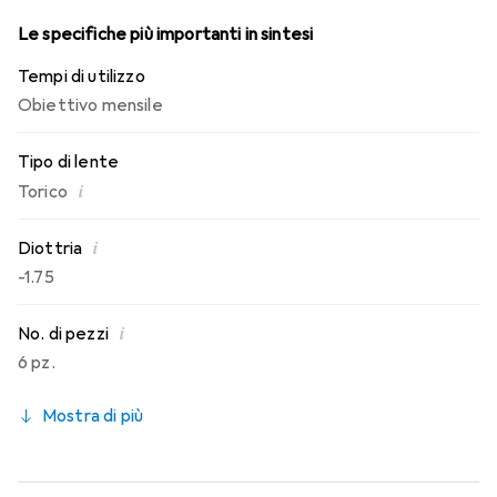
Le specifiche più importanti in sintesi
Tempi di utilizzo
Obiettivo mensile
Tipo di lente
i
Torico
i
Diottria
-1.75
i
No. di pezzi
6 pz.
Mostra di più