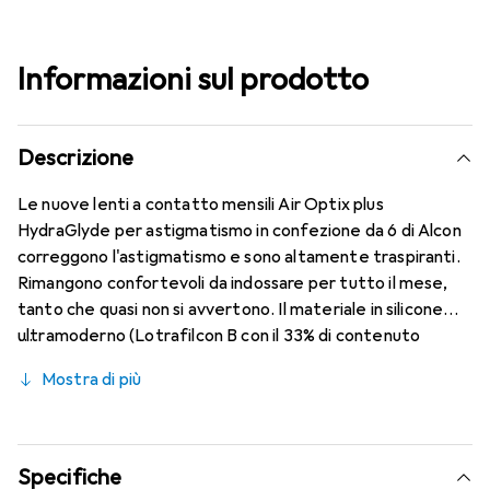
Informazioni sul prodotto
Descrizione
Le nuove lenti a contatto mensili Air Optix plus
HydraGlyde per astigmatismo in confezione da 6 di Alcon
correggono l'astigmatismo e sono altamente traspiranti.
Rimangono confortevoli da indossare per tutto il mese,
tanto che quasi non si avvertono. Il materiale in silicone
ultramoderno (Lotrafilcon B con il 33% di contenuto
d'acqua) è combinato con la rinomata tecnologia
Mostra di più
HydraGlyde Moisture Matrix e la conosciuta tecnologia
SmartShield, garantendo le migliori caratteristiche di
indossabilità che conosci. Comfort e assenza di disturbi
per tutto il giorno con queste lenti mensili.
Specifiche