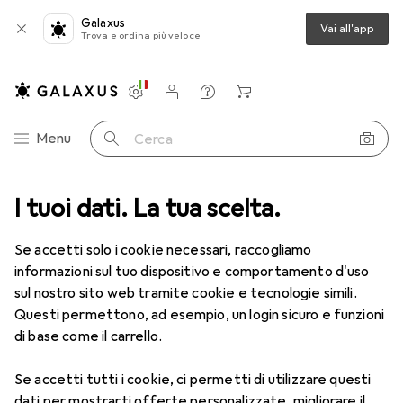
Galaxus
Vai all'app
Trova e ordina più veloce
Impostazioni
Conto cliente
Liste di confronto
Liste dei desideri
Carrello
Categoria Navigazione
Menu
Cerca
I tuoi dati. La tua scelta.
Lenti a contatto
Air Optix più HydraGlyde per l'astigmatismo
Se accetti solo i cookie necessari, raccogliamo
informazioni sul tuo dispositivo e comportamento d'uso
1 Immagine
sul nostro sito web tramite cookie e tecnologie simili.
EUR
49,16
Questi permettono, ad esempio, un login sicuro e funzioni
EUR
8,20
/
1pz.
Air Optix
più HydraGlyde per
di base come il carrello.
l'astigmatismo
Se accetti tutti i cookie, ci permetti di utilizzare questi
-1.75, Obiettivo mensile, 6 pz., Torico
dati per mostrarti offerte personalizzate, migliorare il