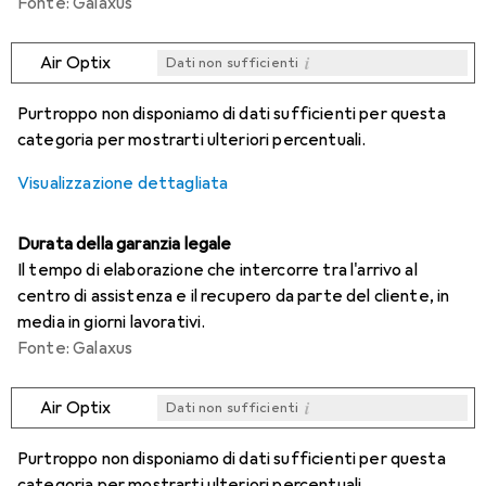
Fonte: Galaxus
i
Air Optix
Dati non sufficienti
i
i
i
i
Dati non sufficienti
Dati non sufficienti
Dati non sufficienti
Dati non sufficienti
Purtroppo non disponiamo di dati sufficienti per questa
categoria per mostrarti ulteriori percentuali.
Visualizzazione dettagliata
Durata della garanzia legale
Il tempo di elaborazione che intercorre tra l'arrivo al
centro di assistenza e il recupero da parte del cliente, in
media in giorni lavorativi.
Fonte: Galaxus
i
Air Optix
Dati non sufficienti
i
i
i
i
Dati non sufficienti
Dati non sufficienti
Dati non sufficienti
Dati non sufficienti
Purtroppo non disponiamo di dati sufficienti per questa
categoria per mostrarti ulteriori percentuali.