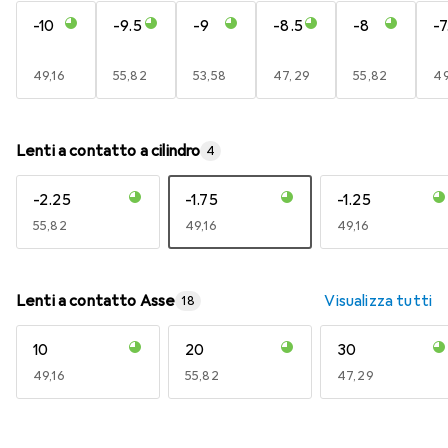
-10
-9.5
-9
-8.5
-8
-7
EUR
49,16
EUR
55,82
EUR
53,58
EUR
47,29
EUR
55,82
E
49
Lenti a contatto a cilindro
4
-2.25
-1.75
-1.25
EUR
55,82
EUR
49,16
EUR
49,16
Lenti a contatto Asse
Visualizza tutti
18
10
20
30
EUR
49,16
EUR
55,82
EUR
47,29