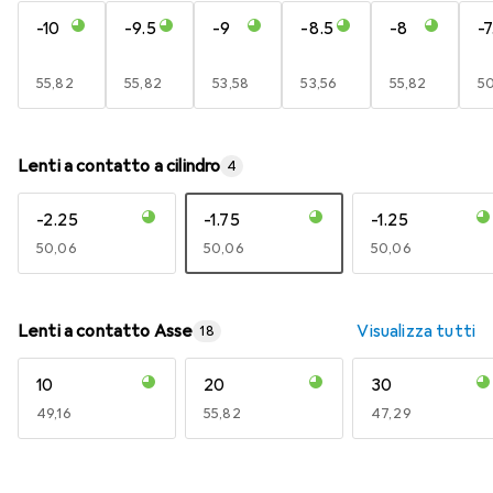
-10
-9.5
-9
-8.5
-8
-7
EUR
55,82
EUR
55,82
EUR
53,58
EUR
53,56
EUR
55,82
E
5
Lenti a contatto a cilindro
4
-2.25
-1.75
-1.25
EUR
50,06
EUR
50,06
EUR
50,06
Lenti a contatto Asse
Visualizza tutti
18
10
20
30
EUR
49,16
EUR
55,82
EUR
47,29