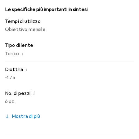
Le specifiche più importanti in sintesi
Tempi di utilizzo
Obiettivo mensile
Tipo di lente
i
Torico
i
Diottria
-1.75
i
No. di pezzi
6 pz.
Mostra di più