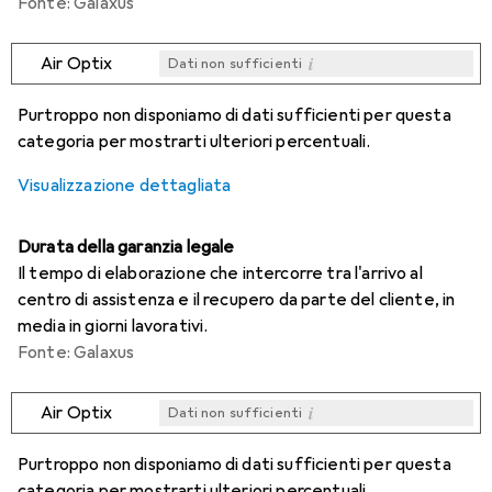
Fonte: Galaxus
i
Air Optix
Dati non sufficienti
i
i
i
i
Dati non sufficienti
Dati non sufficienti
Dati non sufficienti
Dati non sufficienti
Purtroppo non disponiamo di dati sufficienti per questa
categoria per mostrarti ulteriori percentuali.
Visualizzazione dettagliata
Durata della garanzia legale
Il tempo di elaborazione che intercorre tra l'arrivo al
centro di assistenza e il recupero da parte del cliente, in
media in giorni lavorativi.
Fonte: Galaxus
i
Air Optix
Dati non sufficienti
i
i
i
i
Dati non sufficienti
Dati non sufficienti
Dati non sufficienti
Dati non sufficienti
Purtroppo non disponiamo di dati sufficienti per questa
categoria per mostrarti ulteriori percentuali.