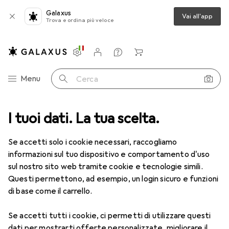
Galaxus
Vai all'app
Trova e ordina più veloce
Impostazioni
Conto cliente
Liste di confronto
Liste dei desideri
Carrello
Categoria Navigazione
Menu
Cerca
I tuoi dati. La tua scelta.
Lenti a contatto
Air Optix più HydraGlyde per l'astigmatismo
Se accetti solo i cookie necessari, raccogliamo
informazioni sul tuo dispositivo e comportamento d'uso
1 Immagine
sul nostro sito web tramite cookie e tecnologie simili.
EUR
50,06
Questi permettono, ad esempio, un login sicuro e funzioni
EUR
8,35
/
1pz.
Air Optix
più HydraGlyde per
di base come il carrello.
l'astigmatismo
Se accetti tutti i cookie, ci permetti di utilizzare questi
-1.75, Obiettivo mensile, 6 pz., Torico
dati per mostrarti offerte personalizzate, migliorare il