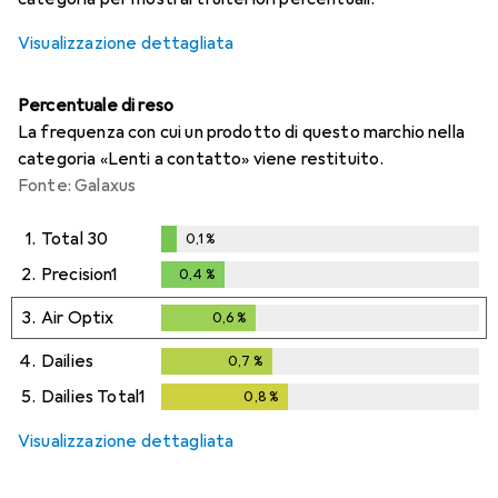
Visualizzazione dettagliata
Percentuale di reso
La frequenza con cui un prodotto di questo marchio nella
categoria «Lenti a contatto» viene restituito.
Fonte: Galaxus
1.
Total 30
0,1
%
0,1
%
2.
Precision1
0,4
%
0,4
%
3.
Air Optix
0,6
%
0,6
%
4.
Dailies
0,7
%
0,7
%
5.
Dailies Total1
0,8
%
0,8
%
Visualizzazione dettagliata