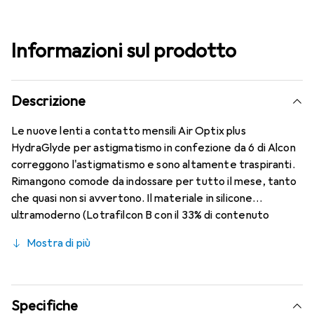
Informazioni sul prodotto
Descrizione
Le nuove lenti a contatto mensili Air Optix plus
HydraGlyde per astigmatismo in confezione da 6 di Alcon
correggono l'astigmatismo e sono altamente traspiranti.
Rimangono comode da indossare per tutto il mese, tanto
che quasi non si avvertono. Il materiale in silicone
ultramoderno (Lotrafilcon B con il 33% di contenuto
d'acqua) è combinato con la rinomata tecnologia
Mostra di più
HydraGlyde Moisture Matrix e la conosciuta tecnologia
SmartShield, garantendo le migliori caratteristiche di
indossabilità che conosci. Comfort e assenza di fastidi per
tutto il giorno con queste lenti mensili.
Specifiche