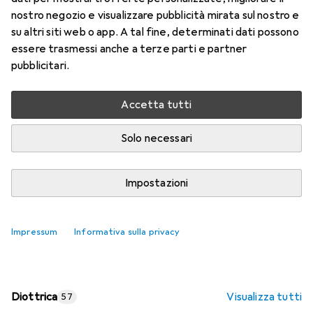
nostro negozio e visualizzare pubblicità mirata sul nostro e
Prezzo in EUR IVA incl.
su altri siti web o app. A tal fine, determinati dati possono
essere trasmessi anche a terze parti e partner
Valutazioni
pubblicitari.
Accetta tutti
Consegna tra lun, 17/8 e mer, 19/8
Più di 10 pezzi in stock presso il fornitore
Solo necessari
Aggiungi al carrello
Impostazioni
Confronta
Salva nella lista
Impressum
Informativa sulla privacy
spedizione gratuita
Diottrica
Visualizza tutti
57