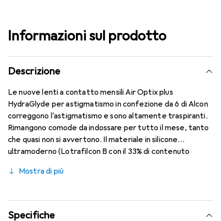
Informazioni sul prodotto
Descrizione
Le nuove lenti a contatto mensili Air Optix plus
HydraGlyde per astigmatismo in confezione da 6 di Alcon
correggono l'astigmatismo e sono altamente traspiranti.
Rimangono comode da indossare per tutto il mese, tanto
che quasi non si avvertono. Il materiale in silicone
ultramoderno (Lotrafilcon B con il 33% di contenuto
d'acqua) è combinato con la collaudata HydraGlyde
Mostra di più
Moisture Matrix e la nota tecnologia SmartShield,
offrendo le migliori caratteristiche di indossabilità che
conosci. Comfort e assenza di fastidi durante tutto il
giorno con queste lenti mensili.
Specifiche