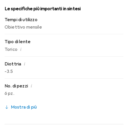
Le specifiche più importanti in sintesi
Tempi di utilizzo
Obiettivo mensile
Tipo di lente
i
Torico
i
Diottria
-3.5
i
No. di pezzi
6 pz.
Mostra di più