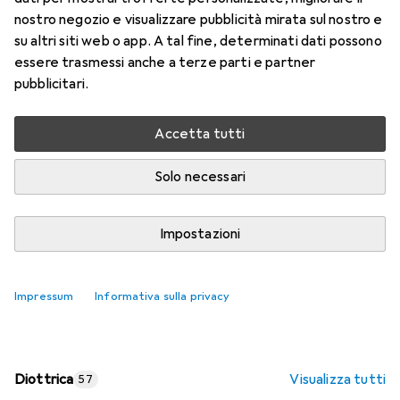
nostro negozio e visualizzare pubblicità mirata sul nostro e
Prezzo in EUR IVA incl.
su altri siti web o app. A tal fine, determinati dati possono
essere trasmessi anche a terze parti e partner
Valutazioni
pubblicitari.
Accetta tutti
Consegna tra lun, 17/8 e mer, 19/8
Più di 10 pezzi in stock presso il fornitore
Solo necessari
Aggiungi al carrello
Impostazioni
Confronta
Salva nella lista
Impressum
Informativa sulla privacy
spedizione gratuita
Diottrica
Visualizza tutti
57