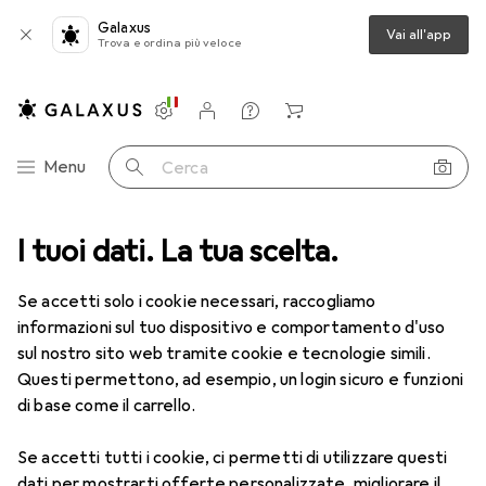
Galaxus
Vai all'app
Trova e ordina più veloce
Impostazioni
Conto cliente
Liste di confronto
Liste dei desideri
Carrello
Categoria Navigazione
Menu
Cerca
I tuoi dati. La tua scelta.
Lenti a contatto
Air Optix più HydraGlyde per l'astigmatismo
Se accetti solo i cookie necessari, raccogliamo
informazioni sul tuo dispositivo e comportamento d'uso
1 Immagine
sul nostro sito web tramite cookie e tecnologie simili.
EUR
53,58
Questi permettono, ad esempio, un login sicuro e funzioni
EUR
8,93
/
1pz.
Air Optix
più HydraGlyde per
di base come il carrello.
l'astigmatismo
Se accetti tutti i cookie, ci permetti di utilizzare questi
-3.5, Obiettivo mensile, 6 pz., Torico
dati per mostrarti offerte personalizzate, migliorare il