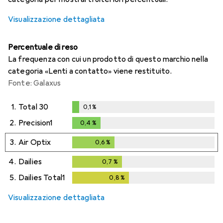
Visualizzazione dettagliata
Percentuale di reso
La frequenza con cui un prodotto di questo marchio nella
categoria «Lenti a contatto» viene restituito.
Fonte: Galaxus
1.
Total 30
0,1
%
0,1
%
2.
Precision1
0,4
%
0,4
%
3.
Air Optix
0,6
%
0,6
%
4.
Dailies
0,7
%
0,7
%
5.
Dailies Total1
0,8
%
0,8
%
Visualizzazione dettagliata