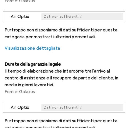
Fonte: Galaxus
i
Air Optix
Dati non sufficienti
i
i
i
i
Dati non sufficienti
Dati non sufficienti
Dati non sufficienti
Dati non sufficienti
Purtroppo non disponiamo di dati sufficienti per questa
categoria per mostrarti ulteriori percentuali.
Visualizzazione dettagliata
Durata della garanzia legale
Il tempo di elaborazione che intercorre tra l'arrivo al
centro di assistenza e il recupero da parte del cliente, in
media in giorni lavorativi.
Fonte: Galaxus
i
Air Optix
Dati non sufficienti
i
i
i
i
Dati non sufficienti
Dati non sufficienti
Dati non sufficienti
Dati non sufficienti
Purtroppo non disponiamo di dati sufficienti per questa
categoria per mostrarti ulteriori percentuali.