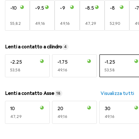
-10
-9.5
-9
-8.5
-8
-7
EUR
55,82
EUR
49,16
EUR
49,16
EUR
47,29
EUR
52,90
E
49
Lenti a contatto a cilindro
4
-2.25
-1.75
-1.25
EUR
53,58
EUR
49,16
EUR
53,58
Lenti a contatto Asse
Visualizza tutti
18
10
20
30
EUR
47,29
EUR
49,16
EUR
49,16