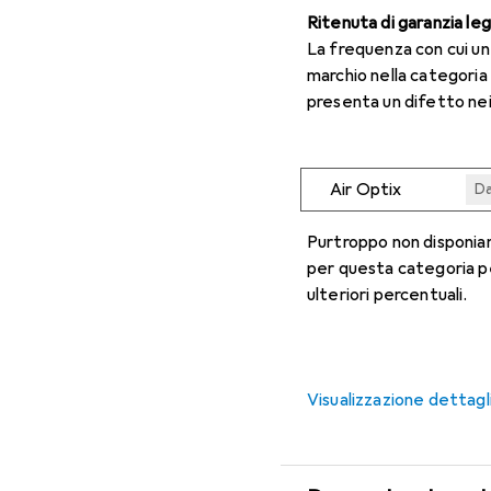
Ritenuta di garanzia le
La frequenza con cui u
marchio nella categoria
presenta un difetto nei
Air Optix
Da
Da
Da
Da
Da
Purtroppo non disponiam
per questa categoria p
ulteriori percentuali.
Visualizzazione dettagl