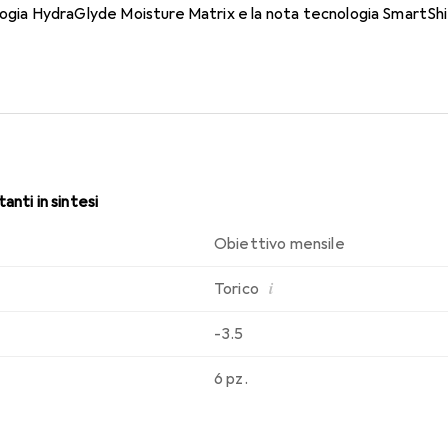
logia HydraGlyde Moisture Matrix e la nota tecnologia SmartShie
sabilità che conosci. Un comfort duraturo e senza interruzioni per
anti in sintesi
Obiettivo mensile
i
Torico
-3.5
6 pz.