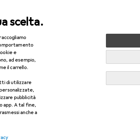
ua scelta.
 raccogliamo
lezza + Salute
Salute
Ottica
Lenti a contatto
Air
e comportamento
cookie e
ono, ad esempio,
e il carrello.
ti di utilizzare
 personalizzate,
lizzare pubblicità
o app. A tal fine,
rasmessi anche a
vacy