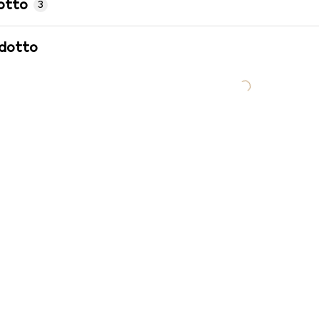
otto
3
odotto