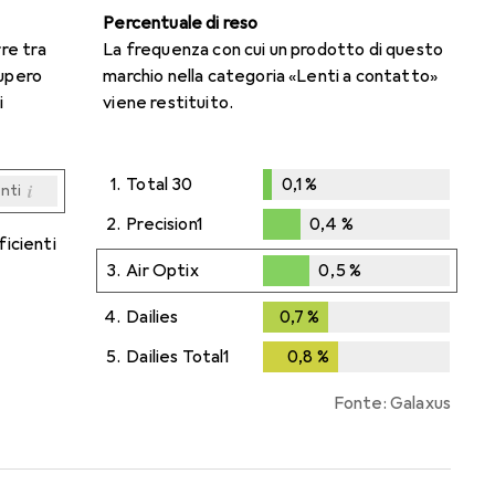
Percentuale di reso
rre tra
La frequenza con cui un prodotto di questo
cupero
marchio nella categoria «Lenti a contatto»
i
viene restituito.
1.
Total 30
0,1
%
i
enti
0,1
%
i
i
i
i
enti
enti
enti
enti
2.
Precision1
0,4
%
ficienti
0,4
%
3.
Air Optix
0,5
%
0,5
%
4.
Dailies
0,7
%
0,7
%
5.
Dailies Total1
0,8
%
0,8
%
Fonte: Galaxus