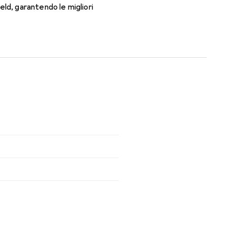
ld, garantendo le migliori
 tutto il giorno con le lenti