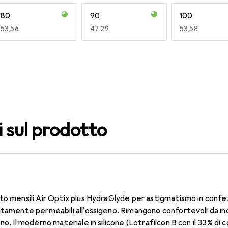
80
90
100
EUR
53,56
EUR
47,29
EUR
53,58
140
150
160
EUR
53,58
EUR
53,58
EUR
51,66
i sul prodotto
to mensili Air Optix plus HydraGlyde per astigmatismo in confe
ltamente permeabili all'ossigeno. Rimangono confortevoli da in
no. Il moderno materiale in silicone (Lotrafilcon B con il 33% d