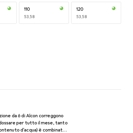
110
120
EUR
53,58
EUR
53,58
170
180
EUR
49,16
EUR
49,16
zione da 6 di Alcon correggono
dossare per tutto il mese, tanto
i contenuto d'acqua) è combinato