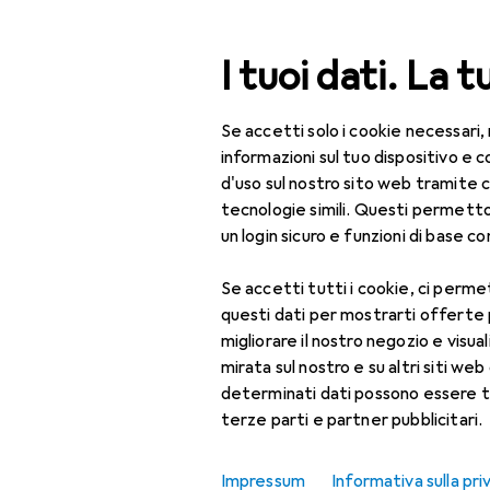
Cerca
I tuoi dati. La t
Se accetti solo i cookie necessari,
Categoria Navigazione
Tutte le categorie
Bel
Tutte le categorie
informazioni sul tuo dispositivo 
d'uso sul nostro sito web tramite 
Bellezza + Salute
tecnologie simili. Questi permett
un login sicuro e funzioni di base com
Salute
Se accetti tutti i cookie, ci permet
Ottica
questi dati per mostrarti offerte
Lenti a contatto
migliorare il nostro negozio e visua
mirata sul nostro e su altri siti web 
Lenti a contatto
determinati dati possono essere t
colorate
terze parti e partner pubblicitari.
Occhiali da computer
Impressum
Informativa sulla pri