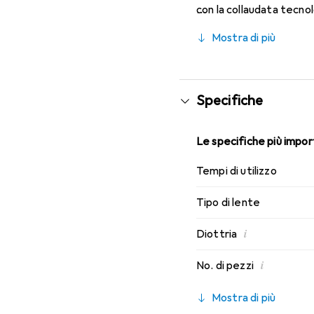
con la collaudata tecno
caratteristiche di indos
Mostra di più
mensili.
Specifiche
Le specifiche più import
Tempi di utilizzo
Tipo di lente
i
Diottria
i
No. di pezzi
Mostra di più