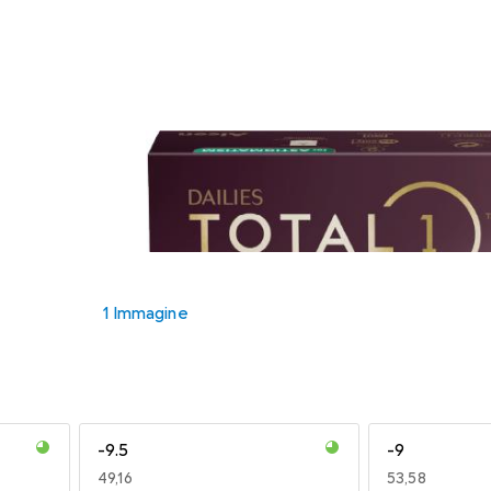
1 Immagine
-9.5
-9
EUR
49,16
EUR
53,58