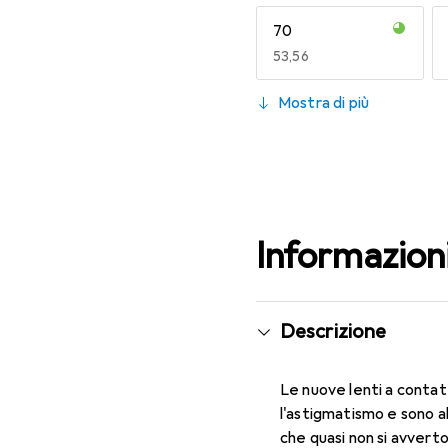
70
EUR
53,56
130
Mostra di più
EUR
49,16
Informazion
Descrizione
Le nuove lenti a contat
l'astigmatismo e sono a
che quasi non si avverto