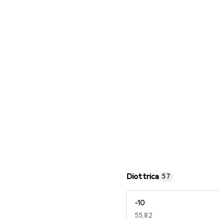
Occhiali da lettura
Diottrica
57
-10
EUR
55,82