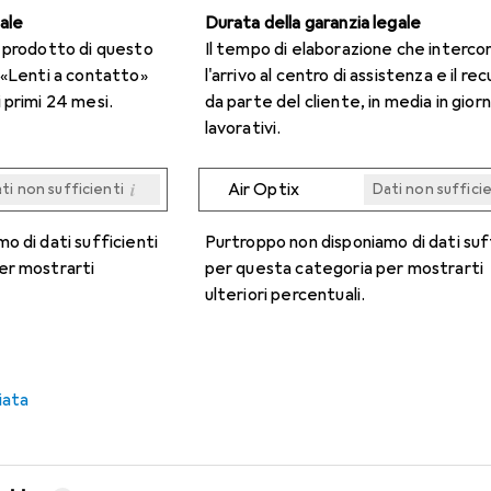
gale
Durata della garanzia legale
n prodotto di questo
Il tempo di elaborazione che interco
 «Lenti a contatto»
l'arrivo al centro di assistenza e il re
 primi 24 mesi.
da parte del cliente, in media in giorn
lavorativi.
i
Air Optix
ti non sufficienti
Dati non suffici
i
i
i
i
ti non sufficienti
ti non sufficienti
ti non sufficienti
ti non sufficienti
Dati non suffici
Dati non suffici
Dati non suffici
Dati non suffici
o di dati sufficienti
Purtroppo non disponiamo di dati suf
er mostrarti
per questa categoria per mostrarti
ulteriori percentuali.
iata