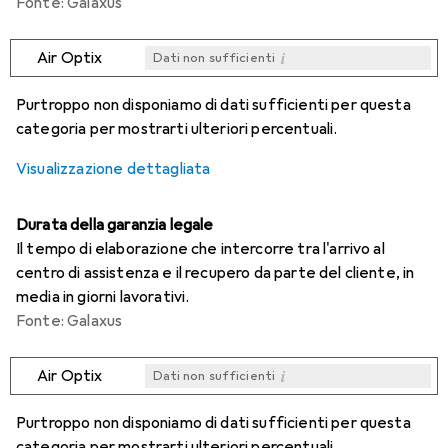
Fonte: Galaxus
i
Air Optix
Dati non sufficienti
i
i
i
i
Dati non sufficienti
Dati non sufficienti
Dati non sufficienti
Dati non sufficienti
Purtroppo non disponiamo di dati sufficienti per questa
categoria per mostrarti ulteriori percentuali.
Visualizzazione dettagliata
Durata della garanzia legale
Il tempo di elaborazione che intercorre tra l'arrivo al
centro di assistenza e il recupero da parte del cliente, in
media in giorni lavorativi.
Fonte: Galaxus
i
Air Optix
Dati non sufficienti
i
i
i
i
Dati non sufficienti
Dati non sufficienti
Dati non sufficienti
Dati non sufficienti
Purtroppo non disponiamo di dati sufficienti per questa
categoria per mostrarti ulteriori percentuali.