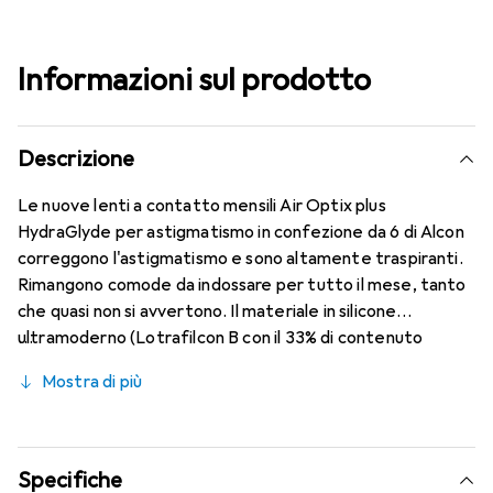
Informazioni sul prodotto
Descrizione
Le nuove lenti a contatto mensili Air Optix plus
HydraGlyde per astigmatismo in confezione da 6 di Alcon
correggono l'astigmatismo e sono altamente traspiranti.
Rimangono comode da indossare per tutto il mese, tanto
che quasi non si avvertono. Il materiale in silicone
ultramoderno (Lotrafilcon B con il 33% di contenuto
d'acqua) è combinato con la collaudata HydraGlyde
Mostra di più
Moisture Matrix e la nota tecnologia SmartShield,
garantendo le migliori caratteristiche di indossabilità che
conosci. Comfort e assenza di fastidi durante tutto il
giorno con queste lenti mensili.
Specifiche