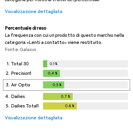
Visualizzazione dettagliata
Percentuale di reso
La frequenza con cui un prodotto di questo marchio nella
categoria «Lenti a contatto» viene restituito.
Fonte: Galaxus
1.
Total 30
0,1
%
0,1
%
2.
Precision1
0,4
%
0,4
%
3.
Air Optix
0,5
%
0,5
%
4.
Dailies
0,7
%
0,7
%
5.
Dailies Total1
0,8
%
0,8
%
Visualizzazione dettagliata