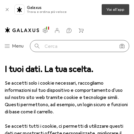
Galaxus
Vai all'app
Trova e ordina più veloce
Impostazioni
Conto cliente
Liste di confronto
Liste dei desideri
Carrello
Categoria Navigazione
Menu
Cerca
I tuoi dati. La tua scelta.
Lenti a contatto
Air Optix più HydraGlyde per l'astigmatismo
Se accetti solo i cookie necessari, raccogliamo
informazioni sul tuo dispositivo e comportamento d'uso
1 Immagine
sul nostro sito web tramite cookie e tecnologie simili.
EUR
55,82
Questi permettono, ad esempio, un login sicuro e funzioni
EUR
9,31
/
1pz.
Air Optix
più HydraGlyde per
di base come il carrello.
l'astigmatismo
Se accetti tutti i cookie, ci permetti di utilizzare questi
-9.5, Obiettivo mensile, 6 pz., Torico
dati per mostrarti offerte personalizzate, migliorare il