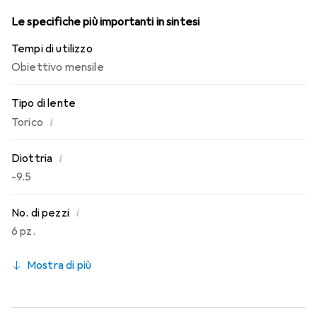
Le specifiche più importanti in sintesi
Tempi di utilizzo
Obiettivo mensile
Tipo di lente
i
Torico
i
Diottria
-9.5
i
No. di pezzi
6 pz.
Mostra di più