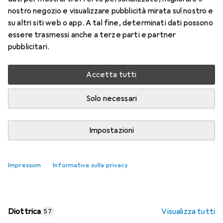
nostro negozio e visualizzare pubblicità mirata sul nostro e
Prezzo in EUR IVA incl.
su altri siti web o app. A tal fine, determinati dati possono
essere trasmessi anche a terze parti e partner
Valutazioni
pubblicitari.
Accetta tutti
Consegna tra ven, 14/8 e mar, 18/8
Più di 10 pezzi in stock presso il fornitore
Solo necessari
Aggiungi al carrello
Impostazioni
Confronta
Salva nella lista
Impressum
Informativa sulla privacy
spedizione gratuita
Diottrica
Visualizza tutti
57