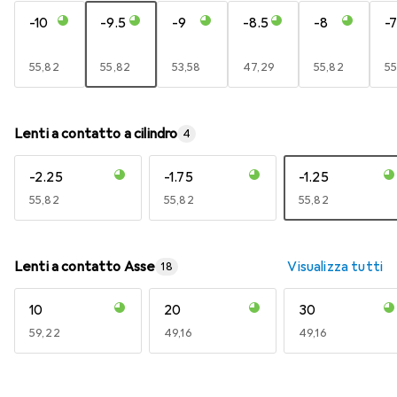
-10
-9.5
-9
-8.5
-8
-7
EUR
55,82
EUR
55,82
EUR
53,58
EUR
47,29
EUR
55,82
E
55
Lenti a contatto a cilindro
4
-2.25
-1.75
-1.25
EUR
55,82
EUR
55,82
EUR
55,82
Lenti a contatto Asse
Visualizza tutti
18
10
20
30
EUR
59,22
EUR
49,16
EUR
49,16