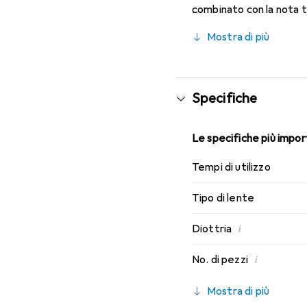
combinato con la nota 
migliori caratteristiche 
Mostra di più
Specifiche
Le specifiche più import
Tempi di utilizzo
Tipo di lente
i
Diottria
i
No. di pezzi
Mostra di più