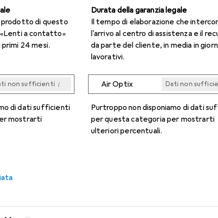
gale
Durata della garanzia legale
n prodotto di questo
Il tempo di elaborazione che interco
 «Lenti a contatto»
l'arrivo al centro di assistenza e il re
 primi 24 mesi.
da parte del cliente, in media in giorn
lavorativi.
i
Air Optix
ti non sufficienti
Dati non suffici
i
i
i
i
ti non sufficienti
ti non sufficienti
ti non sufficienti
ti non sufficienti
Dati non suffici
Dati non suffici
Dati non suffici
Dati non suffici
o di dati sufficienti
Purtroppo non disponiamo di dati suf
er mostrarti
per questa categoria per mostrarti
ulteriori percentuali.
iata