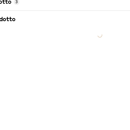
otto
3
odotto