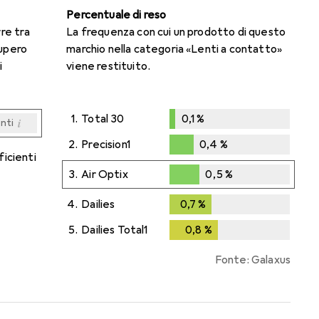
Percentuale di reso
rre tra
La frequenza con cui un prodotto di questo
cupero
marchio nella categoria «Lenti a contatto»
i
viene restituito.
1.
Total 30
0,1
%
i
enti
0,1
%
i
i
i
i
enti
enti
enti
enti
2.
Precision1
0,4
%
ficienti
0,4
%
3.
Air Optix
0,5
%
0,5
%
4.
Dailies
0,7
%
0,7
%
5.
Dailies Total1
0,8
%
0,8
%
Fonte: Galaxus