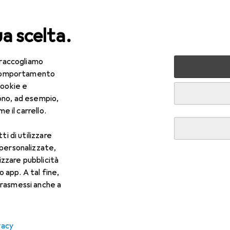
ua scelta.
 raccogliamo
lezza + Salute
Salute
Ottica
Lenti a contatto
Air
e comportamento
cookie e
ono, ad esempio,
e il carrello.
ti di utilizzare
 personalizzate,
lizzare pubblicità
o app. A tal fine,
rasmessi anche a
vacy