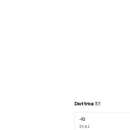
Occhiali da lettura
Diottrica
57
-10
EUR
55,82