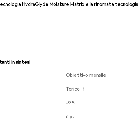
tecnologia HydraGlyde Moisture Matrix e la rinomata tecnologi
di portabilità che conosci. Comfort e assenza di disturbi per tutt
anti in sintesi
Obiettivo mensile
i
Torico
-9.5
6 pz.