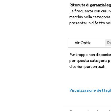
Ritenuta di garanzia le
La frequenza con cui u
marchio nella categoria
presenta un difetto nei
Air Optix
Da
Da
Da
Da
Da
Purtroppo non disponiam
per questa categoria p
ulteriori percentuali.
Visualizzazione dettagl