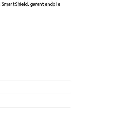
a SmartShield, garantendo le
o il giorno con le lenti mensili.