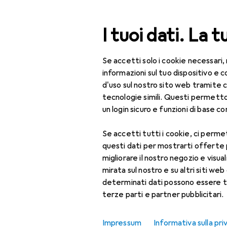
Cerca
I tuoi dati. La t
Se accetti solo i cookie necessari,
Categoria Navigazione
Tutte le categorie
Bel
Tutte le categorie
informazioni sul tuo dispositivo 
d'uso sul nostro sito web tramite 
Bellezza + Salute
tecnologie simili. Questi permett
un login sicuro e funzioni di base com
Salute
Se accetti tutti i cookie, ci permet
Ottica
questi dati per mostrarti offerte
Lenti a contatto
migliorare il nostro negozio e visua
mirata sul nostro e su altri siti web 
Lenti a contatto
determinati dati possono essere t
colorate
terze parti e partner pubblicitari.
Occhiali da computer
Impressum
Informativa sulla pri