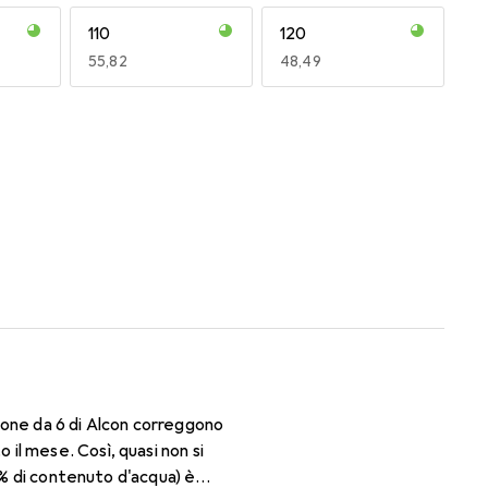
110
120
EUR
55,82
EUR
48,49
170
180
EUR
49,16
EUR
47,29
ione da 6 di Alcon correggono
il mese. Così, quasi non si
3% di contenuto d'acqua) è