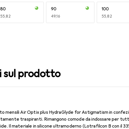
80
90
100
EUR
55,82
EUR
49,16
EUR
55,82
140
150
160
EUR
49,16
EUR
49,16
EUR
49,16
i sul prodotto
to mensili Air Optix plus HydraGlyde for Astigmatism in confez
ltamente traspiranti. Rimangono comode da indossare per tutto 
de. Il materiale in silicone ultramoderno (Lotrafilcon B con il 3