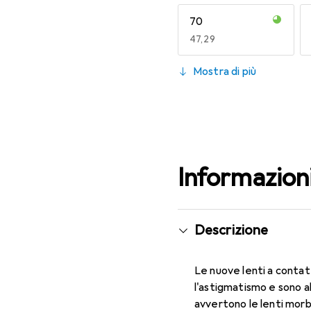
70
EUR
47,29
130
Mostra di più
EUR
49,16
Informazion
Descrizione
Le nuove lenti a contat
l'astigmatismo e sono a
avvertono le lenti morbi