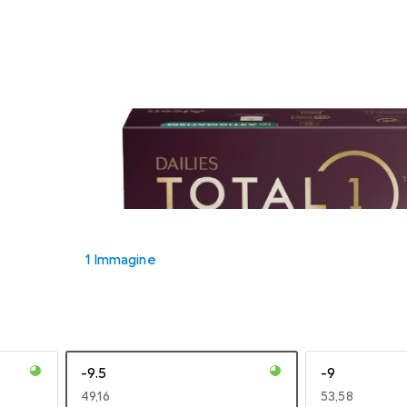
1 Immagine
-9.5
-9
EUR
49,16
EUR
53,58