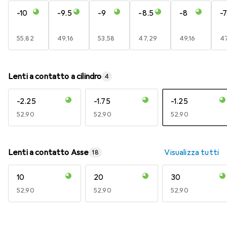
-10
-9.5
-9
-8.5
-8
-7
EUR
55,82
EUR
49,16
EUR
53,58
EUR
47,29
EUR
49,16
E
4
Lenti a contatto a cilindro
4
-2.25
-1.75
-1.25
EUR
52,90
EUR
52,90
EUR
52,90
Lenti a contatto Asse
Visualizza tutti
18
10
20
30
EUR
52,90
EUR
52,90
EUR
52,90