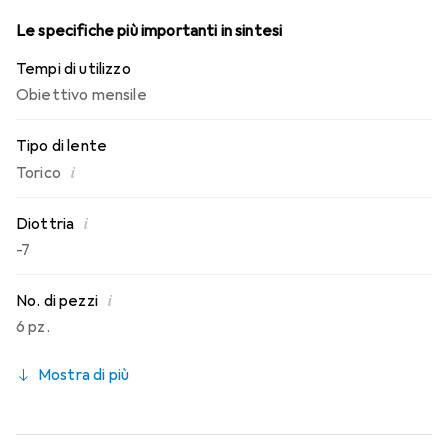
Le specifiche più importanti in sintesi
Tempi di utilizzo
Obiettivo mensile
Tipo di lente
i
Torico
i
Diottria
-7
i
No. di pezzi
6 pz.
Mostra di più