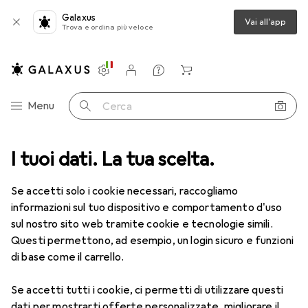
Galaxus
Vai all'app
Trova e ordina più veloce
Impostazioni
Conto cliente
Liste di confronto
Liste dei desideri
Carrello
Categoria Navigazione
Menu
Cerca
I tuoi dati. La tua scelta.
Lenti a contatto
Air Optix più HydraGlyde per l'astigmatismo
Se accetti solo i cookie necessari, raccogliamo
informazioni sul tuo dispositivo e comportamento d'uso
1 Immagine
sul nostro sito web tramite cookie e tecnologie simili.
EUR
52,90
Questi permettono, ad esempio, un login sicuro e funzioni
EUR
8,82
/
1pz.
Air Optix
più HydraGlyde per
di base come il carrello.
l'astigmatismo
Se accetti tutti i cookie, ci permetti di utilizzare questi
-7, Obiettivo mensile, 6 pz., Torico
dati per mostrarti offerte personalizzate, migliorare il