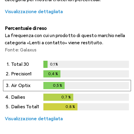
Visualizzazione dettagliata
Percentuale di reso
La frequenza con cui un prodotto di questo marchio nella
categoria «Lenti a contatto» viene restituito.
Fonte: Galaxus
1.
Total 30
0,1
%
0,1
%
2.
Precision1
0,4
%
0,4
%
3.
Air Optix
0,5
%
0,5
%
4.
Dailies
0,7
%
0,7
%
5.
Dailies Total1
0,8
%
0,8
%
Visualizzazione dettagliata