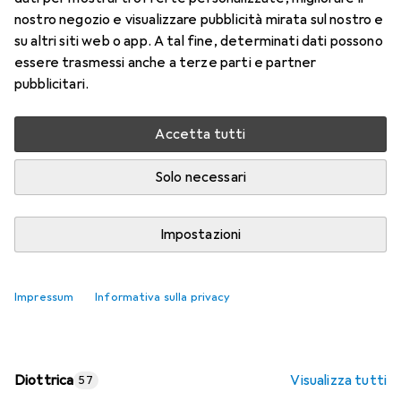
nostro negozio e visualizzare pubblicità mirata sul nostro e
Prezzo in EUR IVA incl.
su altri siti web o app. A tal fine, determinati dati possono
essere trasmessi anche a terze parti e partner
Valutazioni
pubblicitari.
Accetta tutti
Consegna tra ven, 14/8 e mar, 18/8
Più di 10 pezzi in stock presso il fornitore
Solo necessari
Aggiungi al carrello
Impostazioni
Confronta
Salva nella lista
Impressum
Informativa sulla privacy
spedizione gratuita
Diottrica
Visualizza tutti
57