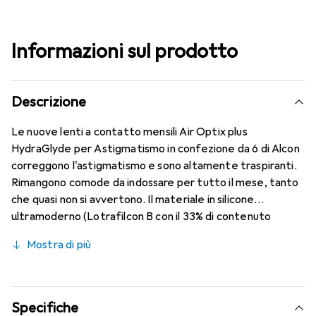
Informazioni sul prodotto
Descrizione
Le nuove lenti a contatto mensili Air Optix plus
HydraGlyde per Astigmatismo in confezione da 6 di Alcon
correggono l'astigmatismo e sono altamente traspiranti.
Rimangono comode da indossare per tutto il mese, tanto
che quasi non si avvertono. Il materiale in silicone
ultramoderno (Lotrafilcon B con il 33% di contenuto
d'acqua) è combinato con la rinomata tecnologia
Mostra di più
HydraGlyde Moisture Matrix e la conosciuta tecnologia
SmartShield, garantendo le migliori caratteristiche di
indossabilità che conosci. Comfort e assenza di fastidi per
tutto il giorno con queste lenti mensili.
Specifiche