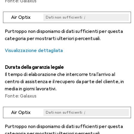
Fonte: Galaxus
i
Air Optix
Dati non sufficienti
i
i
i
i
Dati non sufficienti
Dati non sufficienti
Dati non sufficienti
Dati non sufficienti
Purtroppo non disponiamo di dati sufficienti per questa
categoria per mostrarti ulteriori percentuali.
Visualizzazione dettagliata
Durata della garanzia legale
Il tempo di elaborazione che intercorre tra l'arrivo al
centro di assistenza e il recupero da parte del cliente, in
media in giorni lavorativi.
Fonte: Galaxus
i
Air Optix
Dati non sufficienti
i
i
i
i
Dati non sufficienti
Dati non sufficienti
Dati non sufficienti
Dati non sufficienti
Purtroppo non disponiamo di dati sufficienti per questa
categoria per mostrarti ulteriori percentuali.