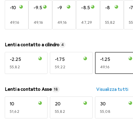
-10
-9.5
-9
-8.5
-8
-7
EUR
49,16
EUR
49,16
EUR
49,16
EUR
47,29
EUR
55,82
E
55
Lenti a contatto a cilindro
4
-2.25
-1.75
-1.25
EUR
55,82
EUR
59,22
EUR
49,16
Lenti a contatto Asse
Visualizza tutti
18
10
20
30
EUR
51,62
EUR
55,82
EUR
55,08