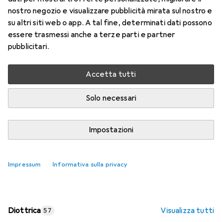
nostro negozio e visualizzare pubblicità mirata sul nostro e
Prezzo in EUR IVA incl.
su altri siti web o app. A tal fine, determinati dati possono
essere trasmessi anche a terze parti e partner
Valutazioni
pubblicitari.
Accetta tutti
Consegna tra lun, 17/8 e mer, 19/8
Più di 10 pezzi in stock presso il fornitore
Solo necessari
Aggiungi al carrello
Impostazioni
Confronta
Salva nella lista
Impressum
Informativa sulla privacy
spedizione gratuita
Diottrica
Visualizza tutti
57