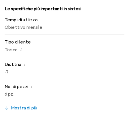
Le specifiche più importanti in sintesi
Tempi di utilizzo
Obiettivo mensile
Tipo di lente
i
Torico
i
Diottria
-7
i
No. di pezzi
6 pz.
Mostra di più