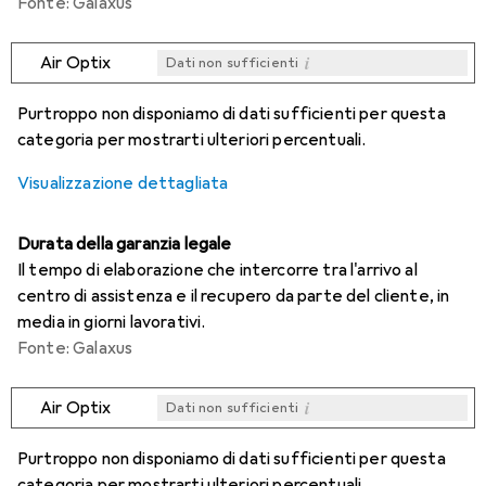
Fonte: Galaxus
i
Air Optix
Dati non sufficienti
i
i
i
i
Dati non sufficienti
Dati non sufficienti
Dati non sufficienti
Dati non sufficienti
Purtroppo non disponiamo di dati sufficienti per questa
categoria per mostrarti ulteriori percentuali.
Visualizzazione dettagliata
Durata della garanzia legale
Il tempo di elaborazione che intercorre tra l'arrivo al
centro di assistenza e il recupero da parte del cliente, in
media in giorni lavorativi.
Fonte: Galaxus
i
Air Optix
Dati non sufficienti
i
i
i
i
Dati non sufficienti
Dati non sufficienti
Dati non sufficienti
Dati non sufficienti
Purtroppo non disponiamo di dati sufficienti per questa
categoria per mostrarti ulteriori percentuali.