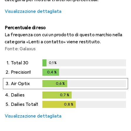
Visualizzazione dettagliata
Percentuale di reso
La frequenza con cui un prodotto di questo marchio nella
categoria «Lenti a contatto» viene restituito.
Fonte: Galaxus
1.
Total 30
0,1
%
0,1
%
2.
Precision1
0,4
%
0,4
%
3.
Air Optix
0,6
%
0,6
%
4.
Dailies
0,7
%
0,7
%
5.
Dailies Total1
0,8
%
0,8
%
Visualizzazione dettagliata