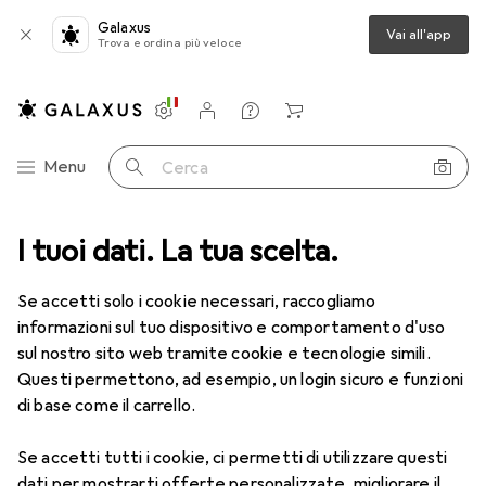
Galaxus
Vai all'app
Trova e ordina più veloce
Impostazioni
Conto cliente
Liste di confronto
Liste dei desideri
Carrello
Categoria Navigazione
Menu
Cerca
ca
I tuoi dati. La tua scelta.
Lenti a contatto
Air Optix HydraGlyde per l'astigmatismo 6
Se accetti solo i cookie necessari, raccogliamo
informazioni sul tuo dispositivo e comportamento d'uso
1 Immagine
sul nostro sito web tramite cookie e tecnologie simili.
EUR
49,16
Questi permettono, ad esempio, un login sicuro e funzioni
EUR
8,20
/
1pz.
Air Optix
HydraGlyde per
di base come il carrello.
l'astigmatismo 6
Se accetti tutti i cookie, ci permetti di utilizzare questi
-7, Obiettivo mensile, 6 pz., Torico
dati per mostrarti offerte personalizzate, migliorare il