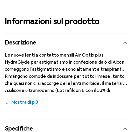
Informazioni sul prodotto
Descrizione
Le nuove lenti a contatto mensili Air Optix plus
HydraGlyde per astigmatismo in confezione da 6 di Alcon
correggono l'astigmatismo e sono altamente traspiranti.
Rimangono comode da indossare per tutto il mese, tanto
che quasi non ci si accorge delle lenti morbide. Il materiale
in silicone ultramoderno (Lotrafilcon B con il 33% di
contenuto d'acqua), combinato con il collaudato
Mostra di più
HydraGlyde Moisture Matrix e la nota tecnologia
SmartShield, garantisce le migliori caratteristiche di
comfort che conosci. Indossare le lenti a contatto mensili
è comodo e senza interruzioni per tutto il giorno.
Specifiche