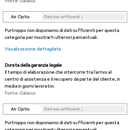
Fonte: Galaxus
i
Air Optix
Dati non sufficienti
i
i
i
i
Dati non sufficienti
Dati non sufficienti
Dati non sufficienti
Dati non sufficienti
Purtroppo non disponiamo di dati sufficienti per questa
categoria per mostrarti ulteriori percentuali.
Visualizzazione dettagliata
Durata della garanzia legale
Il tempo di elaborazione che intercorre tra l'arrivo al
centro di assistenza e il recupero da parte del cliente, in
media in giorni lavorativi.
Fonte: Galaxus
i
Air Optix
Dati non sufficienti
i
i
i
i
Dati non sufficienti
Dati non sufficienti
Dati non sufficienti
Dati non sufficienti
Purtroppo non disponiamo di dati sufficienti per questa
categoria per mostrarti ulteriori percentuali.