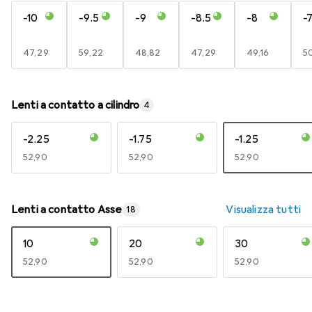
-10
-9.5
-9
-8.5
-8
-7
EUR
47,29
EUR
59,22
EUR
48,82
EUR
47,29
EUR
49,16
E
5
Lenti a contatto a cilindro
4
-2.25
-1.75
-1.25
EUR
52,90
EUR
52,90
EUR
52,90
Lenti a contatto Asse
Visualizza tutti
18
10
20
30
EUR
52,90
EUR
52,90
EUR
52,90