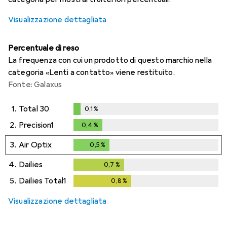
Visualizzazione dettagliata
Percentuale di reso
La frequenza con cui un prodotto di questo marchio nella
categoria «Lenti a contatto» viene restituito.
Fonte: Galaxus
1.
Total 30
0,1
%
0,1
%
2.
Precision1
0,4
%
0,4
%
3.
Air Optix
0,5
%
0,5
%
4.
Dailies
0,7
%
0,7
%
5.
Dailies Total1
0,8
%
0,8
%
Visualizzazione dettagliata