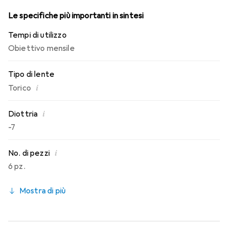
Le specifiche più importanti in sintesi
Tempi di utilizzo
Obiettivo mensile
Tipo di lente
i
Torico
i
Diottria
-7
i
No. di pezzi
6 pz.
Mostra di più