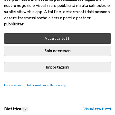
nostro negozio e visualizzare pubblicità mirata sul nostro e
Prezzo in EUR IVA incl.
su altri siti web o app. A tal fine, determinati dati possono
essere trasmessi anche a terze parti e partner
Valutazioni
pubblicitari.
Accetta tutti
Consegna tra ven, 14/8 e mar, 18/8
Più di 10 pezzi in stock presso il fornitore
Solo necessari
Aggiungi al carrello
Impostazioni
Confronta
Salva nella lista
Impressum
Informativa sulla privacy
spedizione gratuita
Diottrica
Visualizza tutti
57