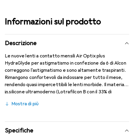
Informazioni sul prodotto
Descrizione
Le nuove lenti a contatto mensili Air Optix plus
HydraGlyde per astigmatismo in confezione da 6 di Alcon
correggono l'astigmatismo e sono altamente traspiranti.
Rimangono confortevoli da indossare per tutto il mese,
rendendo quasi impercettibili le lenti morbide. Il materiale
in silicone ultramoderno (Lotrafilcon B con il 33% di
contenuto d'acqua) è combinato con la nota tecnologia
Mostra di più
HydraGlyde Moisture Matrix e la rinomata tecnologia
SmartShield, garantendo le migliori caratteristiche di
indossabilità che conosci. Comfort e assenza di fastidi
durante tutto il giorno con queste lenti mensili.
Specifiche