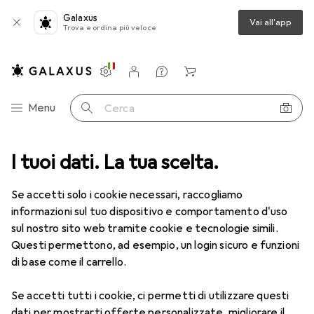
Galaxus
Vai all'app
Trova e ordina più veloce
Impostazioni
Conto cliente
Liste di confronto
Liste dei desideri
Carrello
Categoria Navigazione
Menu
Cerca
I tuoi dati. La tua scelta.
Lenti a contatto
Air Optix più HydraGlyde per l'astigmatismo
Se accetti solo i cookie necessari, raccogliamo
informazioni sul tuo dispositivo e comportamento d'uso
1 Immagine
sul nostro sito web tramite cookie e tecnologie simili.
EUR
52,90
Questi permettono, ad esempio, un login sicuro e funzioni
EUR
8,82
/
1pz.
Air Optix
più HydraGlyde per
di base come il carrello.
l'astigmatismo
Se accetti tutti i cookie, ci permetti di utilizzare questi
-7, Obiettivo mensile, 6 pz., Torico
dati per mostrarti offerte personalizzate, migliorare il