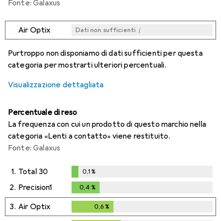
Fonte: Galaxus
i
Air Optix
Dati non sufficienti
i
i
i
i
Dati non sufficienti
Dati non sufficienti
Dati non sufficienti
Dati non sufficienti
Purtroppo non disponiamo di dati sufficienti per questa
categoria per mostrarti ulteriori percentuali.
Visualizzazione dettagliata
Percentuale di reso
La frequenza con cui un prodotto di questo marchio nella
categoria «Lenti a contatto» viene restituito.
Fonte: Galaxus
1.
Total 30
0,1
%
0,1
%
2.
Precision1
0,4
%
0,4
%
3.
Air Optix
0,6
%
0,6
%