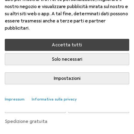
nostro negozio e visualizzare pubblicità mirata sul nostro e
Prezzo in EUR IVA incl.
su altri siti web o app. A tal fine, determinati dati possono
essere trasmessi anche a terze parti e partner
Valutazioni
pubblicitari.
Accetta tutti
Consegna tra mer, 19/8 e ven, 21/8
Più di 10 pezzi in stock presso il fornitore
Solo necessari
Avvisami se sarà disponibile prima
Impostazioni
Aggiungi al carrello
Impressum
Informativa sulla privacy
Confronta
Salva nella lista
spedizione gratuita