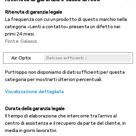
Ritenuta di garanzia legale
La frequenza con cui un prodotto di questo marchio nella
categoria «Lenti a contatto» presenta un difetto nei
primi 24 mesi.
Fonte: Galaxus
i
Air Optix
Dati non sufficienti
i
i
i
i
Dati non sufficienti
Dati non sufficienti
Dati non sufficienti
Dati non sufficienti
Purtroppo non disponiamo di dati sufficienti per questa
categoria per mostrarti ulteriori percentuali.
Visualizzazione dettagliata
Durata della garanzia legale
Il tempo di elaborazione che intercorre tra l'arrivo al
centro di assistenza e il recupero da parte del cliente, in
media in giorni lavorativi.