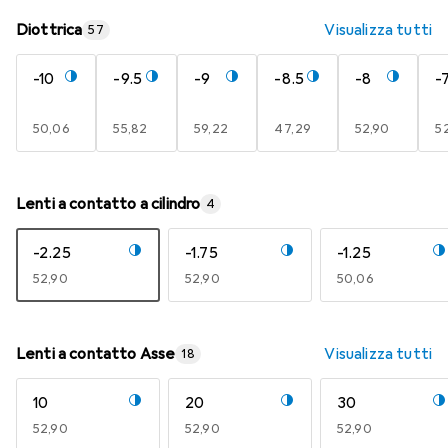
Diottrica
Visualizza tutti
57
-10
-9.5
-9
-8.5
-8
-
EUR
50,06
EUR
55,82
EUR
59,22
EUR
47,29
EUR
52,90
E
5
Lenti a contatto a cilindro
4
-2.25
-1.75
-1.25
EUR
52,90
EUR
52,90
EUR
50,06
Lenti a contatto Asse
Visualizza tutti
18
10
20
30
EUR
52,90
EUR
52,90
EUR
52,90