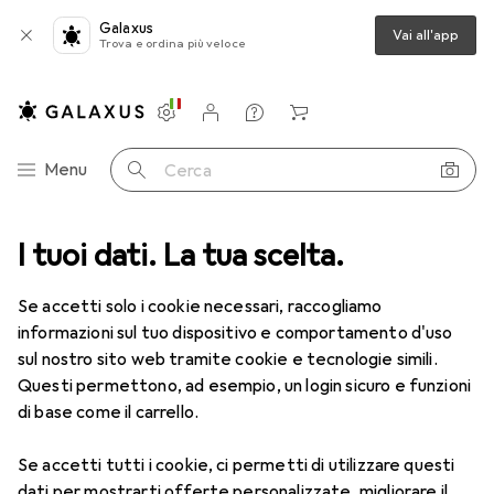
Galaxus
Vai all'app
Trova e ordina più veloce
Impostazioni
Conto cliente
Liste di confronto
Liste dei desideri
Carrello
Categoria Navigazione
Menu
Cerca
I tuoi dati. La tua scelta.
Lenti a contatto
Air Optix più HydraGlyde per l'astigmatismo
Se accetti solo i cookie necessari, raccogliamo
informazioni sul tuo dispositivo e comportamento d'uso
1 Immagine
sul nostro sito web tramite cookie e tecnologie simili.
EUR
52,90
Questi permettono, ad esempio, un login sicuro e funzioni
EUR
8,82
/
1pz.
Air Optix
più HydraGlyde per
di base come il carrello.
l'astigmatismo
Se accetti tutti i cookie, ci permetti di utilizzare questi
-5.25, Obiettivo mensile, 6 pz., Torico
dati per mostrarti offerte personalizzate, migliorare il