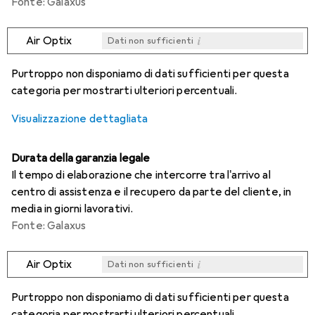
Fonte: Galaxus
i
Air Optix
Dati non sufficienti
i
i
i
i
Dati non sufficienti
Dati non sufficienti
Dati non sufficienti
Dati non sufficienti
Purtroppo non disponiamo di dati sufficienti per questa
categoria per mostrarti ulteriori percentuali.
Visualizzazione dettagliata
Durata della garanzia legale
Il tempo di elaborazione che intercorre tra l'arrivo al
centro di assistenza e il recupero da parte del cliente, in
media in giorni lavorativi.
Fonte: Galaxus
i
Air Optix
Dati non sufficienti
i
i
i
i
Dati non sufficienti
Dati non sufficienti
Dati non sufficienti
Dati non sufficienti
Purtroppo non disponiamo di dati sufficienti per questa
categoria per mostrarti ulteriori percentuali.