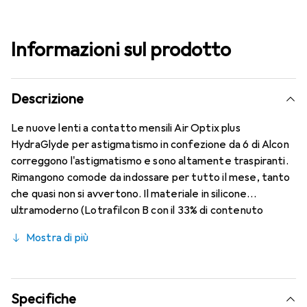
Informazioni sul prodotto
Descrizione
Le nuove lenti a contatto mensili Air Optix plus
HydraGlyde per astigmatismo in confezione da 6 di Alcon
correggono l'astigmatismo e sono altamente traspiranti.
Rimangono comode da indossare per tutto il mese, tanto
che quasi non si avvertono. Il materiale in silicone
ultramoderno (Lotrafilcon B con il 33% di contenuto
d'acqua) è combinato con il collaudato HydraGlyde
Mostra di più
Moisture Matrix e la nota tecnologia SmartShield,
garantendo le migliori caratteristiche di indossabilità che
conosci. Comfort e assenza di fastidi per tutto il giorno
con queste lenti mensili.
Specifiche