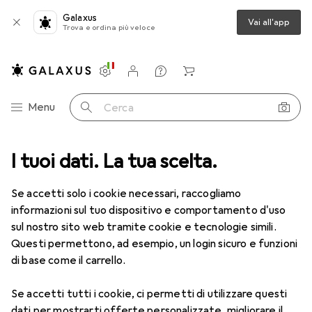
Galaxus
Vai all'app
Trova e ordina più veloce
Impostazioni
Conto cliente
Liste di confronto
Liste dei desideri
Carrello
Categoria Navigazione
Menu
Cerca
I tuoi dati. La tua scelta.
Lenti a contatto
Air Optix più HydraGlyde per l'astigmatismo
Se accetti solo i cookie necessari, raccogliamo
informazioni sul tuo dispositivo e comportamento d'uso
1 Immagine
sul nostro sito web tramite cookie e tecnologie simili.
EUR
55,82
Questi permettono, ad esempio, un login sicuro e funzioni
EUR
9,31
/
1pz.
Air Optix
più HydraGlyde per
di base come il carrello.
l'astigmatismo
Se accetti tutti i cookie, ci permetti di utilizzare questi
-9.5, Obiettivo mensile, 6 pz., Torico
dati per mostrarti offerte personalizzate, migliorare il