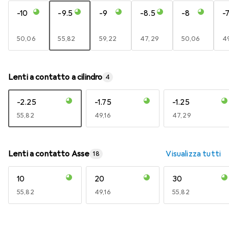
-10
-9.5
-9
-8.5
-8
-7
EUR
50,06
EUR
55,82
EUR
59,22
EUR
47,29
EUR
50,06
E
49
Lenti a contatto a cilindro
4
-2.25
-1.75
-1.25
EUR
55,82
EUR
49,16
EUR
47,29
Lenti a contatto Asse
Visualizza tutti
18
10
20
30
EUR
55,82
EUR
49,16
EUR
55,82