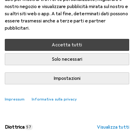
nostro negozio e visualizzare pubblicità mirata sul nostro e
Prezzo in EUR IVA incl.
su altri siti web o app. A tal fine, determinati dati possono
essere trasmessi anche a terze parti e partner
Valutazioni
pubblicitari.
Accetta tutti
Consegna tra ven, 14/8 e mar, 18/8
Più di 10 pezzi in stock presso il fornitore
Solo necessari
Aggiungi al carrello
Impostazioni
Confronta
Salva nella lista
Impressum
Informativa sulla privacy
spedizione gratuita
Diottrica
Visualizza tutti
57