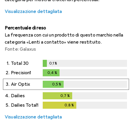
Visualizzazione dettagliata
Percentuale di reso
La frequenza con cui un prodotto di questo marchio nella
categoria «Lenti a contatto» viene restituito.
Fonte: Galaxus
1.
Total 30
0,1
%
0,1
%
2.
Precision1
0,4
%
0,4
%
3.
Air Optix
0,5
%
0,5
%
4.
Dailies
0,7
%
0,7
%
5.
Dailies Total1
0,8
%
0,8
%
Visualizzazione dettagliata