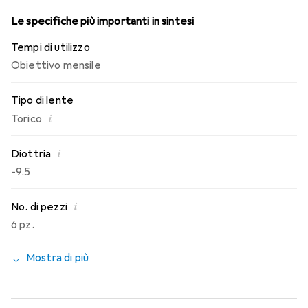
Le specifiche più importanti in sintesi
Tempi di utilizzo
Obiettivo mensile
Tipo di lente
i
Torico
i
Diottria
-9.5
i
No. di pezzi
6 pz.
Mostra di più