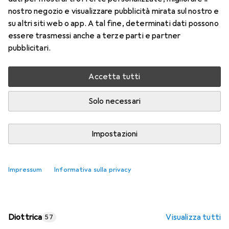
nostro negozio e visualizzare pubblicità mirata sul nostro e
Prezzo in EUR IVA incl.
su altri siti web o app. A tal fine, determinati dati possono
essere trasmessi anche a terze parti e partner
Valutazioni
pubblicitari.
Accetta tutti
Consegna tra lun, 17/8 e mer, 19/8
Più di 10 pezzi in stock presso il fornitore
Solo necessari
Aggiungi al carrello
Impostazioni
Confronta
Salva nella lista
Impressum
Informativa sulla privacy
spedizione gratuita
Diottrica
Visualizza tutti
57