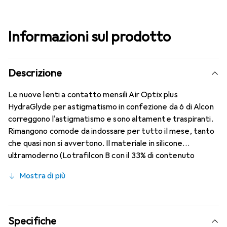
Informazioni sul prodotto
Descrizione
Le nuove lenti a contatto mensili Air Optix plus
HydraGlyde per astigmatismo in confezione da 6 di Alcon
correggono l'astigmatismo e sono altamente traspiranti.
Rimangono comode da indossare per tutto il mese, tanto
che quasi non si avvertono. Il materiale in silicone
ultramoderno (Lotrafilcon B con il 33% di contenuto
d'acqua) è combinato con la collaudata HydraGlyde
Mostra di più
Moisture Matrix e la nota tecnologia SmartShield,
garantendo le migliori caratteristiche di indossabilità che
conosci. Comfort e assenza di fastidi per tutto il giorno
con queste lenti mensili.
Specifiche