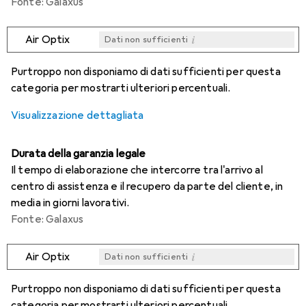
Fonte: Galaxus
i
Air Optix
Dati non sufficienti
i
i
i
i
Dati non sufficienti
Dati non sufficienti
Dati non sufficienti
Dati non sufficienti
Purtroppo non disponiamo di dati sufficienti per questa
categoria per mostrarti ulteriori percentuali.
Visualizzazione dettagliata
Durata della garanzia legale
Il tempo di elaborazione che intercorre tra l'arrivo al
centro di assistenza e il recupero da parte del cliente, in
media in giorni lavorativi.
Fonte: Galaxus
i
Air Optix
Dati non sufficienti
i
i
i
i
Dati non sufficienti
Dati non sufficienti
Dati non sufficienti
Dati non sufficienti
Purtroppo non disponiamo di dati sufficienti per questa
categoria per mostrarti ulteriori percentuali.