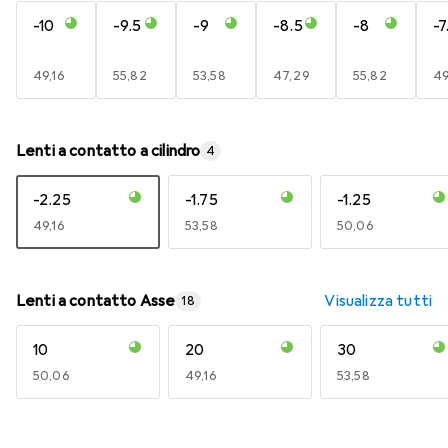
-10
-9.5
-9
-8.5
-8
-7
EUR
49,16
EUR
55,82
EUR
53,58
EUR
47,29
EUR
55,82
E
49
Lenti a contatto a cilindro
4
-2.25
-1.75
-1.25
EUR
49,16
EUR
53,58
EUR
50,06
Lenti a contatto Asse
Visualizza tutti
18
10
20
30
EUR
50,06
EUR
49,16
EUR
53,58