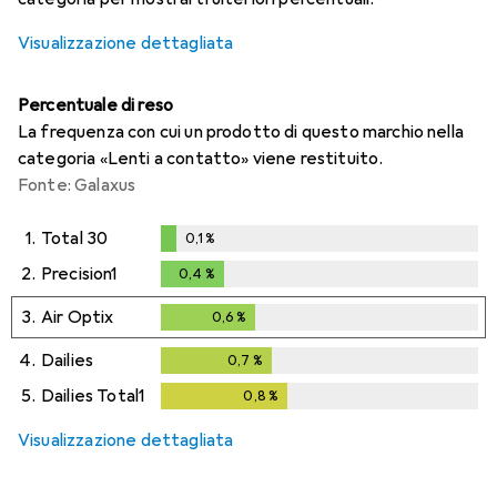
Visualizzazione dettagliata
Percentuale di reso
La frequenza con cui un prodotto di questo marchio nella
categoria «Lenti a contatto» viene restituito.
Fonte: Galaxus
1.
Total 30
0,1
%
0,1
%
2.
Precision1
0,4
%
0,4
%
3.
Air Optix
0,6
%
0,6
%
4.
Dailies
0,7
%
0,7
%
5.
Dailies Total1
0,8
%
0,8
%
Visualizzazione dettagliata