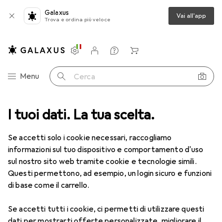
Galaxus
Vai all'app
Trova e ordina più veloce
Impostazioni
Conto cliente
Liste di confronto
Liste dei desideri
Carrello
Categoria Navigazione
Menu
Cerca
ca
I tuoi dati. La tua scelta.
Lenti a contatto
Air Optix HydraGlyde per l'astigmatismo 6
Se accetti solo i cookie necessari, raccogliamo
informazioni sul tuo dispositivo e comportamento d'uso
1 Immagine
sul nostro sito web tramite cookie e tecnologie simili.
EUR
49,16
Questi permettono, ad esempio, un login sicuro e funzioni
EUR
8,20
/
1pz.
Air Optix
HydraGlyde per
di base come il carrello.
l'astigmatismo 6
Se accetti tutti i cookie, ci permetti di utilizzare questi
-3, Obiettivo mensile, 6 pz., Torico
dati per mostrarti offerte personalizzate, migliorare il