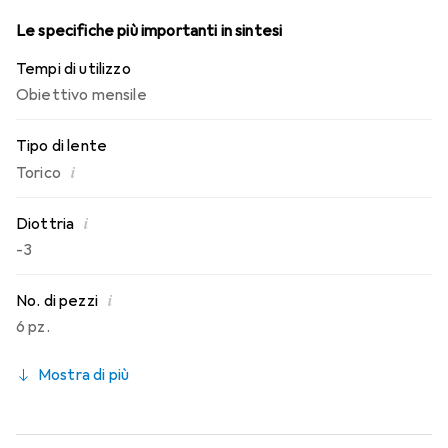
Le specifiche più importanti in sintesi
Tempi di utilizzo
Obiettivo mensile
Tipo di lente
i
Torico
i
Diottria
-3
i
No. di pezzi
6 pz.
Mostra di più