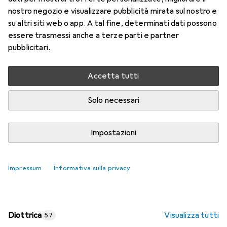
nostro negozio e visualizzare pubblicità mirata sul nostro e
Prezzo in EUR IVA incl.
su altri siti web o app. A tal fine, determinati dati possono
essere trasmessi anche a terze parti e partner
Valutazioni
pubblicitari.
Accetta tutti
Consegna tra lun, 17/8 e mer, 19/8
Più di 10 pezzi in stock presso il fornitore
Solo necessari
Aggiungi al carrello
Impostazioni
Confronta
Salva nella lista
Impressum
Informativa sulla privacy
spedizione gratuita
Diottrica
Visualizza tutti
57