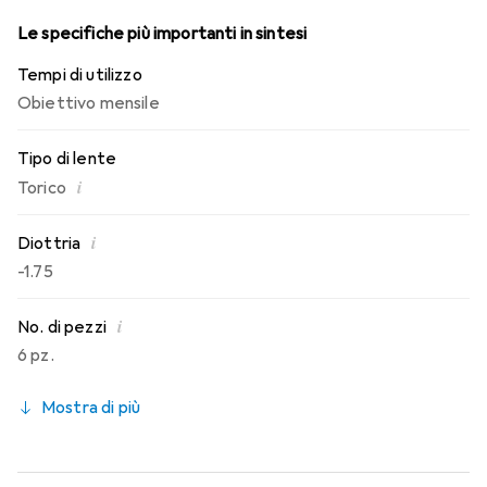
Le specifiche più importanti in sintesi
Tempi di utilizzo
Obiettivo mensile
Tipo di lente
i
Torico
i
Diottria
-1.75
i
No. di pezzi
6 pz.
Mostra di più