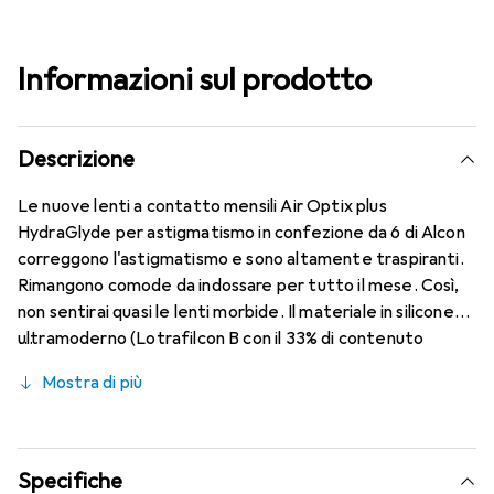
Informazioni sul prodotto
Descrizione
Le nuove lenti a contatto mensili Air Optix plus
HydraGlyde per astigmatismo in confezione da 6 di Alcon
correggono l'astigmatismo e sono altamente traspiranti.
Rimangono comode da indossare per tutto il mese. Così,
non sentirai quasi le lenti morbide. Il materiale in silicone
ultramoderno (Lotrafilcon B con il 33% di contenuto
d'acqua) è combinato con il collaudato HydraGlyde
Mostra di più
Moisture Matrix e la nota tecnologia SmartShield,
offrendo le migliori caratteristiche di indossabilità che
conosci. Un comfort duraturo e senza interruzioni per
tutto il giorno con le lenti mensili.
Specifiche