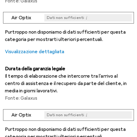
Fonte: Galaxus
i
Air Optix
Dati non sufficienti
i
i
i
i
Dati non sufficienti
Dati non sufficienti
Dati non sufficienti
Dati non sufficienti
Purtroppo non disponiamo di dati sufficienti per questa
categoria per mostrarti ulteriori percentuali.
Visualizzazione dettagliata
Durata della garanzia legale
Il tempo di elaborazione che intercorre tra l'arrivo al
centro di assistenza e il recupero da parte del cliente, in
media in giorni lavorativi.
Fonte: Galaxus
i
Air Optix
Dati non sufficienti
i
i
i
i
Dati non sufficienti
Dati non sufficienti
Dati non sufficienti
Dati non sufficienti
Purtroppo non disponiamo di dati sufficienti per questa
categoria per mostrarti ulteriori percentuali.