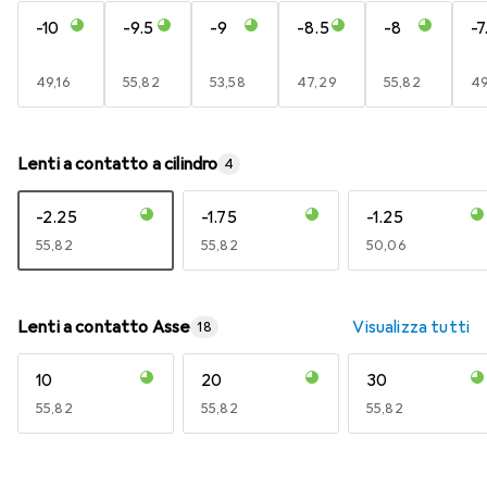
-10
-9.5
-9
-8.5
-8
-7
EUR
49,16
EUR
55,82
EUR
53,58
EUR
47,29
EUR
55,82
E
49
Lenti a contatto a cilindro
4
-2.25
-1.75
-1.25
EUR
55,82
EUR
55,82
EUR
50,06
Lenti a contatto Asse
Visualizza tutti
18
10
20
30
EUR
55,82
EUR
55,82
EUR
55,82