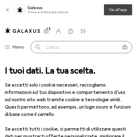
Galaxus
Vai all'app
Trova e ordina più veloce
Impostazioni
Conto cliente
Liste di confronto
Liste dei desideri
Carrello
Categoria Navigazione
Menu
Cerca
I tuoi dati. La tua scelta.
Lenti a contatto
Air Optix più HydraGlyde per l'astigmatismo
Se accetti solo i cookie necessari, raccogliamo
informazioni sul tuo dispositivo e comportamento d'uso
1 Immagine
sul nostro sito web tramite cookie e tecnologie simili.
EUR
55,82
Questi permettono, ad esempio, un login sicuro e funzioni
EUR
9,31
/
1pz.
Air Optix
più HydraGlyde per
di base come il carrello.
l'astigmatismo
Se accetti tutti i cookie, ci permetti di utilizzare questi
-1.75, Obiettivo mensile, 6 pz., Torico
dati per mostrarti offerte personalizzate, migliorare il