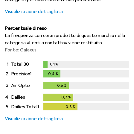
Visualizzazione dettagliata
Percentuale di reso
La frequenza con cui un prodotto di questo marchio nella
categoria «Lenti a contatto» viene restituito.
Fonte: Galaxus
1.
Total 30
0,1
%
0,1
%
2.
Precision1
0,4
%
0,4
%
3.
Air Optix
0,6
%
0,6
%
4.
Dailies
0,7
%
0,7
%
5.
Dailies Total1
0,8
%
0,8
%
Visualizzazione dettagliata