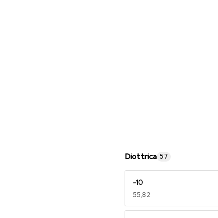
Occhiali da lettura
Diottrica
57
-10
EUR
55,82