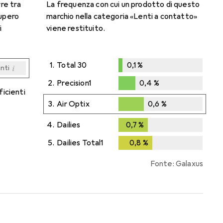
rre tra
La frequenza con cui un prodotto di questo
cupero
marchio nella categoria «Lenti a contatto»
i
viene restituito.
1.
Total 30
0,1
%
i
enti
0,1
%
i
i
i
i
enti
enti
enti
enti
2.
Precision1
0,4
%
ficienti
0,4
%
3.
Air Optix
0,6
%
0,6
%
4.
Dailies
0,7
%
0,7
%
5.
Dailies Total1
0,8
%
0,8
%
Fonte: Galaxus