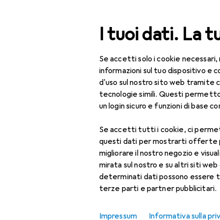
Cerca
I tuoi dati. La t
Se accetti solo i cookie necessari,
Categoria Navigazione
Tutte le categorie
Bel
Tutte le categorie
informazioni sul tuo dispositivo 
d'uso sul nostro sito web tramite 
Bellezza + Salute
tecnologie simili. Questi permett
un login sicuro e funzioni di base com
Salute
Se accetti tutti i cookie, ci permet
Ottica
questi dati per mostrarti offerte
Lenti a contatto
migliorare il nostro negozio e visua
mirata sul nostro e su altri siti web 
Lenti a contatto
determinati dati possono essere t
colorate
terze parti e partner pubblicitari.
Occhiali da computer
Impressum
Informativa sulla pri