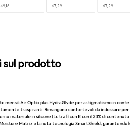
EUR
49,16
EUR
47,29
EUR
47,29
140
150
160
EUR
47,29
EUR
53,58
EUR
50,06
i sul prodotto
to mensili Air Optix plus HydraGlyde per astigmatismo in confe
ltamente traspiranti. Rimangono confortevoli da indossare per 
erno materiale in silicone (Lotrafilcon B con il 33% di contenut
oisture Matrix e la nota tecnologia SmartShield, garantendo le 