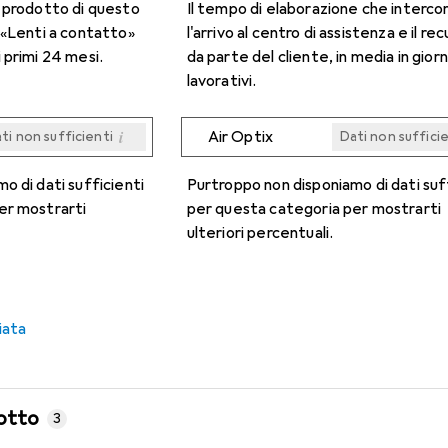
n prodotto di questo
Il tempo di elaborazione che interco
 «Lenti a contatto»
l'arrivo al centro di assistenza e il re
 primi 24 mesi.
da parte del cliente, in media in giorn
lavorativi.
i
Air Optix
ti non sufficienti
Dati non suffici
i
i
i
i
ti non sufficienti
ti non sufficienti
ti non sufficienti
ti non sufficienti
Dati non suffici
Dati non suffici
Dati non suffici
Dati non suffici
o di dati sufficienti
Purtroppo non disponiamo di dati suf
er mostrarti
per questa categoria per mostrarti
ulteriori percentuali.
iata
otto
3