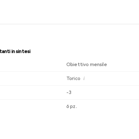
i. Comfort e assenza di fastidi per tutto il giorno con queste len
anti in sintesi
Obiettivo mensile
i
Torico
-3
6 pz.