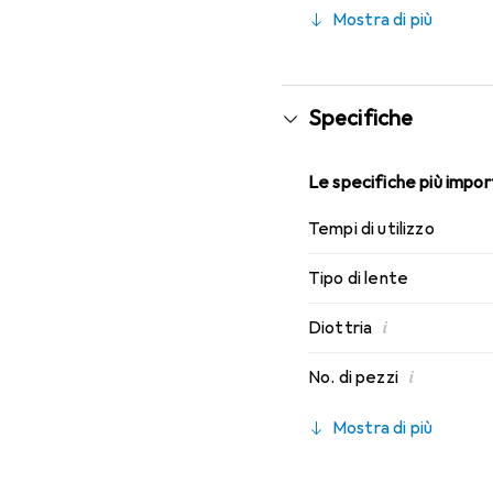
indossabilità che conosc
Mostra di più
Specifiche
Le specifiche più import
Tempi di utilizzo
Tipo di lente
i
Diottria
i
No. di pezzi
Mostra di più