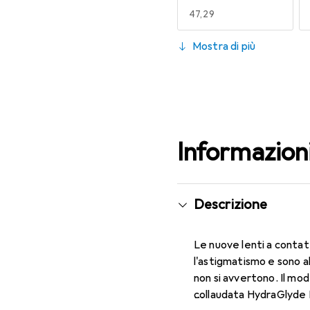
EUR
47,29
130
Mostra di più
EUR
47,29
Informazion
Descrizione
Le nuove lenti a contat
l'astigmatismo e sono a
non si avvertono. Il mod
collaudata HydraGlyde M