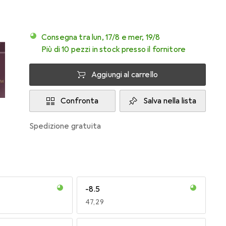
Consegna tra lun, 17/8 e mer, 19/8
Più di 10 pezzi in stock presso il fornitore
Aggiungi al carrello
Confronta
Salva nella lista
spedizione gratuita
-8.5
EUR
47,29