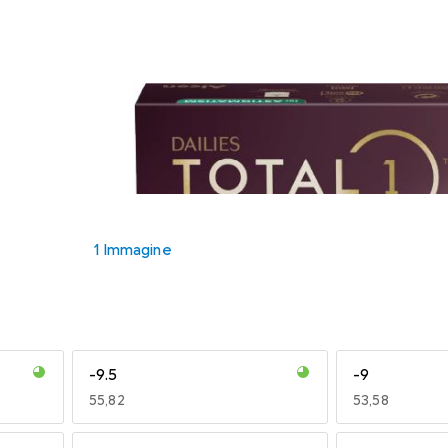
1 Immagine
-9.5
-9
EUR
55,82
EUR
53,58