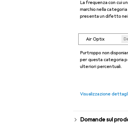
La frequenza con cui u
marchio nella categoria
presenta un difetto nei
Air Optix
Da
Da
Da
Da
Da
Purtroppo non disponiam
per questa categoria p
ulteriori percentuali.
Visualizzazione dettagl
Domande sul prod