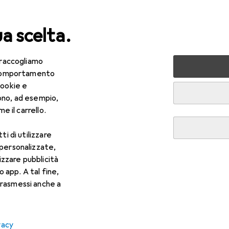
ua scelta.
 raccogliamo
lezza + Salute
Salute
Ottica
Lenti a contatto
Air
e comportamento
cookie e
ono, ad esempio,
e il carrello.
ti di utilizzare
 personalizzate,
lizzare pubblicità
o app. A tal fine,
rasmessi anche a
vacy