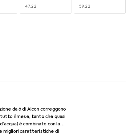
EUR
47,22
EUR
59,22
170
180
EUR
47,95
EUR
47,29
zione da 6 di Alcon correggono
tutto il mese, tanto che quasi
o d'acqua) è combinato con la
migliori caratteristiche di