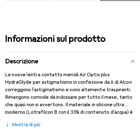
Informazioni sul prodotto
Descrizione
Le nuove lenti a contatto mensili Air Optix plus
HydraGlyde per astigmatismo in confezione da 6 di Alcon
correggono l'astigmatismo e sono altamente traspiranti.
Rimangono comode da indossare per tutto il mese, tanto
che quasi non si avvertono. Il materiale in silicone ultra
moderno (Lotrafilcon B con il 33% di contenuto d'acqua) è
combinato con la nota tecnologia HydraGlyde Moisture
Mostra di più
Matrix e la conosciuta tecnologia SmartShield,
garantendo le migliori caratteristiche di indossabilità che