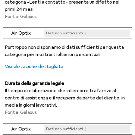
categoria «Lenti a contatto» presenta un difetto nei
primi 24 mesi.
Fonte: Galaxus
i
Air Optix
Dati non sufficienti
i
i
i
i
Dati non sufficienti
Dati non sufficienti
Dati non sufficienti
Dati non sufficienti
Purtroppo non disponiamo di dati sufficienti per questa
categoria per mostrarti ulteriori percentuali.
Visualizzazione dettagliata
Durata della garanzia legale
Il tempo di elaborazione che intercorre tra l'arrivo al
centro di assistenza e il recupero da parte del cliente, in
media in giorni lavorativi.
Fonte: Galaxus
i
Air Optix
Dati non sufficienti