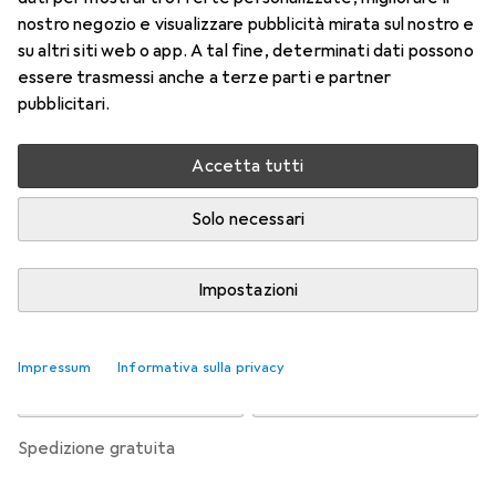
l'astigmatismo
nostro negozio e visualizzare pubblicità mirata sul nostro e
+4.75, Obiettivo mensile, 6 pz., Torico
su altri siti web o app. A tal fine, determinati dati possono
essere trasmessi anche a terze parti e partner
Prezzo in EUR IVA incl.
pubblicitari.
Valutazioni
Accetta tutti
Solo necessari
Consegna tra lun, 17/8 e mer, 19/8
Più di 10 pezzi in stock presso il fornitore
Impostazioni
Aggiungi al carrello
Impressum
Informativa sulla privacy
Confronta
Salva nella lista
spedizione gratuita