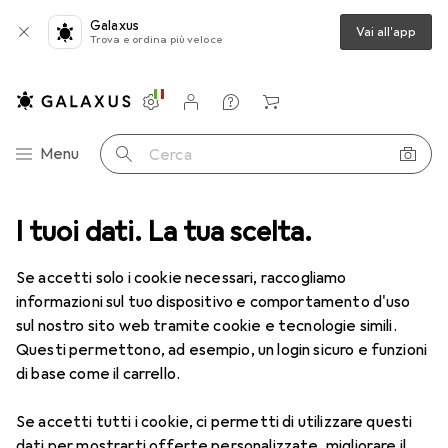
Galaxus
Vai all'app
Trova e ordina più veloce
Impostazioni
Conto cliente
Liste di confronto
Liste dei desideri
Carrello
Categoria Navigazione
Menu
Cerca
I tuoi dati. La tua scelta.
Lenti a contatto
Air Optix più HydraGlyde per l'astigmatismo
Se accetti solo i cookie necessari, raccogliamo
informazioni sul tuo dispositivo e comportamento d'uso
1 Immagine
sul nostro sito web tramite cookie e tecnologie simili.
Questi permettono, ad esempio, un login sicuro e funzioni
−5%
di base come il carrello.
EUR
52,90
anziché
EUR
55,82
EUR
8,82
/
1pz.
Se accetti tutti i cookie, ci permetti di utilizzare questi
Air Optix
più HydraGlyde per
dati per mostrarti offerte personalizzate, migliorare il