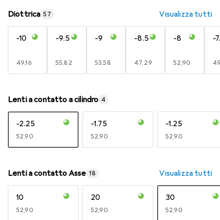
Diottrica
Visualizza tutti
57
-10
-9.5
-9
-8.5
-8
-7
EUR
49,16
EUR
55,82
EUR
53,58
EUR
47,29
EUR
52,90
E
49
Lenti a contatto a cilindro
4
-2.25
-1.75
-1.25
EUR
52,90
EUR
52,90
EUR
52,90
Lenti a contatto Asse
Visualizza tutti
18
10
20
30
EUR
52,90
EUR
52,90
EUR
52,90