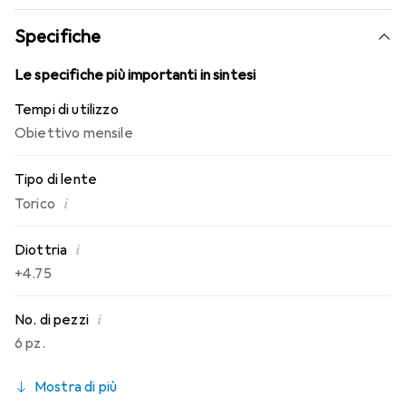
conosci. Comfort e assenza di fastidi per tutto il giorno
con queste lenti mensili.
Specifiche
Le specifiche più importanti in sintesi
Tempi di utilizzo
Obiettivo mensile
Tipo di lente
i
Torico
i
Diottria
+4.75
i
No. di pezzi
6 pz.
Mostra di più