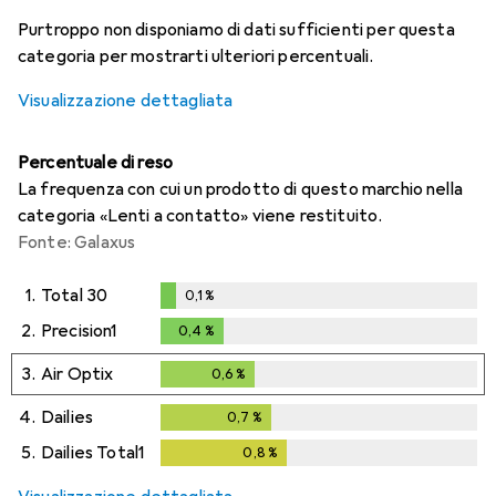
i
i
i
i
Dati non sufficienti
Dati non sufficienti
Dati non sufficienti
Dati non sufficienti
Purtroppo non disponiamo di dati sufficienti per questa
categoria per mostrarti ulteriori percentuali.
Visualizzazione dettagliata
Percentuale di reso
La frequenza con cui un prodotto di questo marchio nella
categoria «Lenti a contatto» viene restituito.
Fonte: Galaxus
1.
Total 30
0,1
%
0,1
%
2.
Precision1
0,4
%
0,4
%
3.
Air Optix
0,6
%
0,6
%
4.
Dailies
0,7
%
0,7
%
5.
Dailies Total1
0,8
%
0,8
%