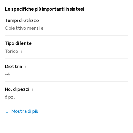
Le specifiche più importanti in sintesi
Tempi di utilizzo
Obiettivo mensile
Tipo di lente
i
Torico
i
Diottria
-4
i
No. di pezzi
6 pz.
Mostra di più