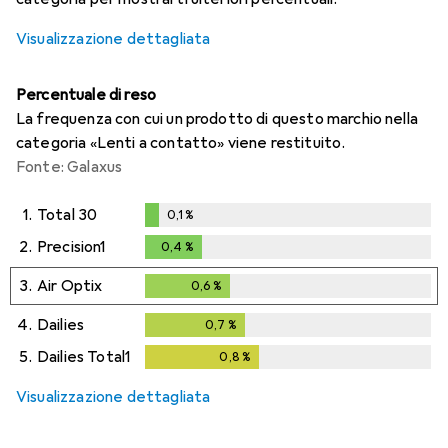
Visualizzazione dettagliata
Percentuale di reso
La frequenza con cui un prodotto di questo marchio nella
categoria «Lenti a contatto» viene restituito.
Fonte: Galaxus
1.
Total 30
0,1
%
0,1
%
2.
Precision1
0,4
%
0,4
%
3.
Air Optix
0,6
%
0,6
%
4.
Dailies
0,7
%
0,7
%
5.
Dailies Total1
0,8
%
0,8
%
Visualizzazione dettagliata