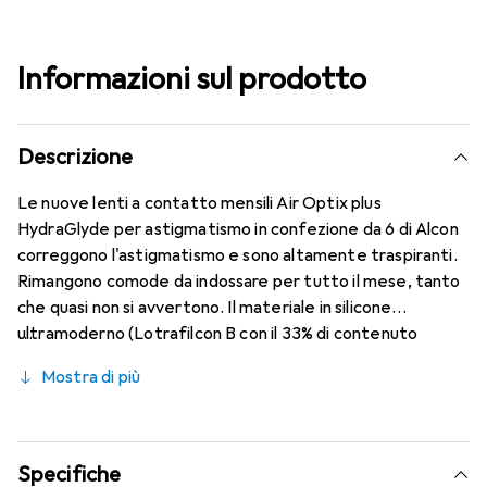
Informazioni sul prodotto
Descrizione
Le nuove lenti a contatto mensili Air Optix plus
HydraGlyde per astigmatismo in confezione da 6 di Alcon
correggono l'astigmatismo e sono altamente traspiranti.
Rimangono comode da indossare per tutto il mese, tanto
che quasi non si avvertono. Il materiale in silicone
ultramoderno (Lotrafilcon B con il 33% di contenuto
d'acqua) è combinato con il collaudato HydraGlyde
Mostra di più
Moisture Matrix e la nota tecnologia SmartShield,
offrendo le migliori caratteristiche di indossabilità che
conosci. Un comfort duraturo e senza interruzioni per
tutto il giorno con le lenti mensili.
Specifiche