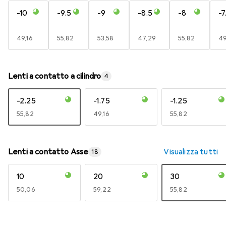
-10
-9.5
-9
-8.5
-8
-7
EUR
49,16
EUR
55,82
EUR
53,58
EUR
47,29
EUR
55,82
E
49
Lenti a contatto a cilindro
4
-2.25
-1.75
-1.25
EUR
55,82
EUR
49,16
EUR
55,82
Lenti a contatto Asse
Visualizza tutti
18
10
20
30
EUR
50,06
EUR
59,22
EUR
55,82