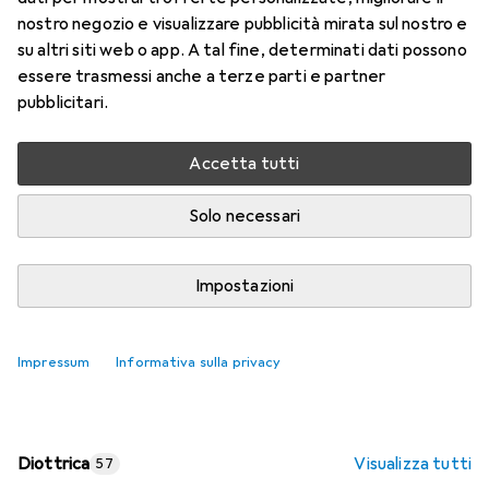
nostro negozio e visualizzare pubblicità mirata sul nostro e
Prezzo in EUR IVA incl.
su altri siti web o app. A tal fine, determinati dati possono
essere trasmessi anche a terze parti e partner
Valutazioni
pubblicitari.
Accetta tutti
Consegna tra lun, 17/8 e mer, 19/8
Più di 10 pezzi in stock presso il fornitore
Solo necessari
Aggiungi al carrello
Impostazioni
Confronta
Salva nella lista
Impressum
Informativa sulla privacy
spedizione gratuita
Diottrica
Visualizza tutti
57