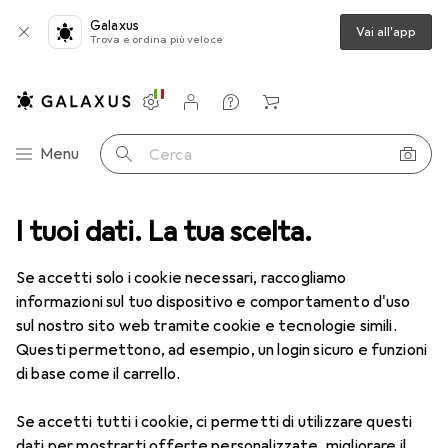
Galaxus
Vai all'app
Trova e ordina più veloce
Impostazioni
Conto cliente
Liste di confronto
Liste dei desideri
Carrello
Categoria Navigazione
Menu
Cerca
I tuoi dati. La tua scelta.
Lenti a contatto
Air Optix più HydraGlyde per l'astigmatismo
Se accetti solo i cookie necessari, raccogliamo
informazioni sul tuo dispositivo e comportamento d'uso
1 Immagine
sul nostro sito web tramite cookie e tecnologie simili.
EUR
55,82
Questi permettono, ad esempio, un login sicuro e funzioni
EUR
9,31
/
1pz.
Air Optix
più HydraGlyde per
di base come il carrello.
l'astigmatismo
Se accetti tutti i cookie, ci permetti di utilizzare questi
-4, Obiettivo mensile, 6 pz., Torico
dati per mostrarti offerte personalizzate, migliorare il