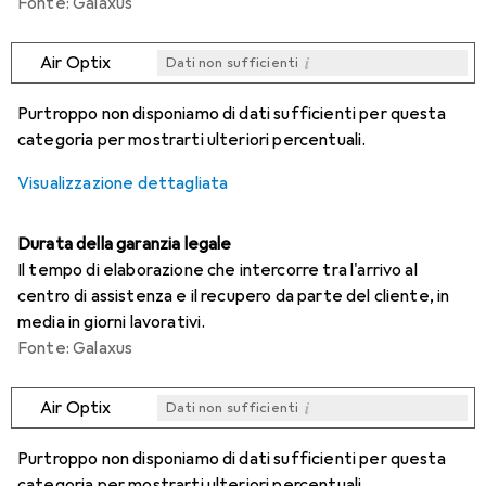
Fonte: Galaxus
i
Air Optix
Dati non sufficienti
i
i
i
i
Dati non sufficienti
Dati non sufficienti
Dati non sufficienti
Dati non sufficienti
Purtroppo non disponiamo di dati sufficienti per questa
categoria per mostrarti ulteriori percentuali.
Visualizzazione dettagliata
Durata della garanzia legale
Il tempo di elaborazione che intercorre tra l'arrivo al
centro di assistenza e il recupero da parte del cliente, in
media in giorni lavorativi.
Fonte: Galaxus
i
Air Optix
Dati non sufficienti
i
i
i
i
Dati non sufficienti
Dati non sufficienti
Dati non sufficienti
Dati non sufficienti
Purtroppo non disponiamo di dati sufficienti per questa
categoria per mostrarti ulteriori percentuali.