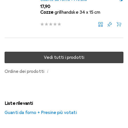
EUR
17,90
Cozze
grillhandske 34 x 15 cm
Vedi tutti i prodotti
i
Ordine dei prodotti
Liste rilevanti
Guanti da forno + Presine più votati