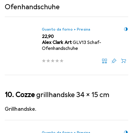
Ofenhandschuhe
Guanto da forno + Presina
EUR
22,90
Alex Clark Art
GLV13 Schaf-
Ofenhandschuhe
10. Cozze
grillhandske 34 x 15 cm
Grillhandske.
Guanto da forno + Presina