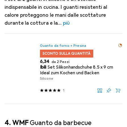
indispensabile in cucina. I guanti resistenti al
calore proteggono le mani dalle scottature
durante la cottura e la
più
Guanto da forno + Presina
SCONTO SULLA QUANTITÀ
EUR
6,34
da 2 Pezzi
Ibili
Set Silikonhandschuhe 8.5 x 9 cm
Ideal zum Kochen und Backen
Silicone
1
4. WMF
Guanto da barbecue