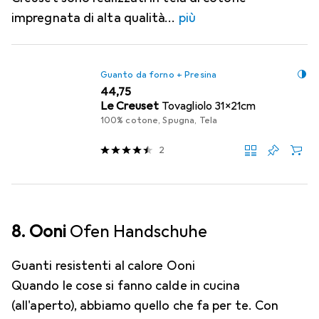
impregnata di alta qualità
più
Guanto da forno + Presina
EUR
44,75
Le Creuset
Tovagliolo 31x21cm
100% cotone, Spugna, Tela
2
8. Ooni
Ofen Handschuhe
Guanti resistenti al calore Ooni
Quando le cose si fanno calde in cucina
(all'aperto), abbiamo quello che fa per te. Con