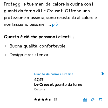
Proteggi le tue mani dal calore in cucina con i
guanti da forno di Le Creuset. Offrono una
protezione massima, sono resistenti al calore e
non lasciano passare il
più
Questo è ciò che pensano i clienti
i
Pro
Buona qualità, confortevole.
Design e resistenza
Guanto da forno + Presina
EUR
47,67
Le Creuset
guanto da forno
Cotone
35