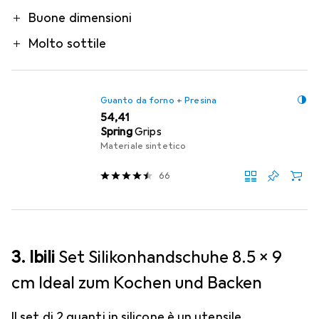
Buone dimensioni
Molto sottile
Guanto da forno + Presina
EUR
54,41
Spring
Grips
Materiale sintetico
66
3. Ibili
Set Silikonhandschuhe 8.5 x 9
cm Ideal zum Kochen und Backen
Il set di 2 guanti in silicone è un utensile