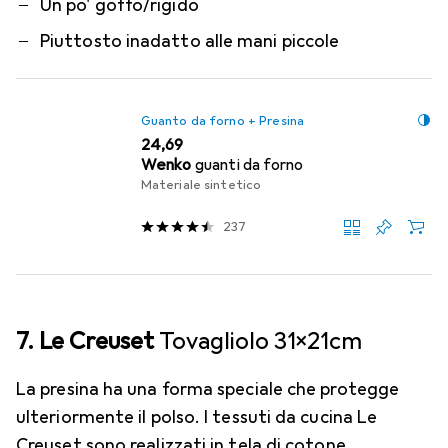
Un po' goffo/rigido
Piuttosto inadatto alle mani piccole
Guanto da forno + Presina
EUR
24,69
Wenko
guanti da forno
Materiale sintetico
237
7. Le Creuset
Tovagliolo 31x21cm
La presina ha una forma speciale che protegge
ulteriormente il polso. I tessuti da cucina Le
Creuset sono realizzati in tela di cotone