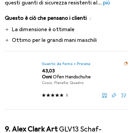
questi guanti di sicurezza resistenti al
più
Questo è ciò che pensano i clienti
i
Pro
La dimensione è ottimale
Ottimo per le grandi mani maschili
Guanto da forno + Presina
EUR
43,03
Ooni
Ofen Handschuhe
Cuoio, Flanella, Quadro
8
9. Alex Clark Art
GLV13 Schaf-