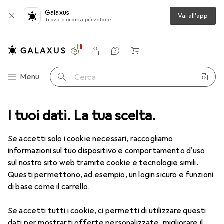
Galaxus
Vai all'app
Trova e ordina più veloce
Impostazioni
Conto cliente
Liste di confronto
Liste dei desideri
Carrello
Categoria Navigazione
Menu
Cerca
Guanti da forno + Presine più
I tuoi dati. La tua scelta.
venduti
Se accetti solo i cookie necessari, raccogliamo
informazioni sul tuo dispositivo e comportamento d'uso
Questa pagina è sempre aggiornata e si aggiorna
sul nostro sito web tramite cookie e tecnologie simili.
i
automaticamente.
Questi permettono, ad esempio, un login sicuro e funzioni
di base come il carrello.
1. Feuermeister
Premium
Se accetti tutti i cookie, ci permetti di utilizzare questi
dati per mostrarti offerte personalizzate, migliorare il