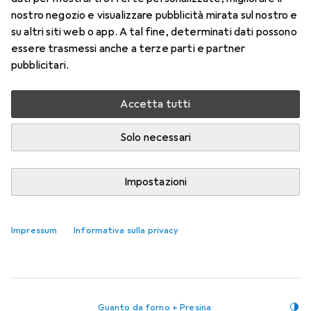
Guanto da barbecue premium – in pregiata pelle
nostro negozio e visualizzare pubblicità mirata sul nostro e
scamosciata, taglia 10
su altri siti web o app. A tal fine, determinati dati possono
essere trasmessi anche a terze parti e partner
pubblicitari.
Il guanto da barbecue e grill rosso è il prodotto
originale del marchio FEUERMEISTER® ed è
più
Accetta tutti
Questo è ciò che pensano i clienti
i
Solo necessari
Pro
Contro
Molto comodo da indossare
Comodo da indossare
Impostazioni
Non adatto a 200°C +
Impressum
La descrizione indica 500 gradi, mentre il foglio
Informativa sulla privacy
di istruzioni indica solo 350 gradi.
Guanto da forno + Presina