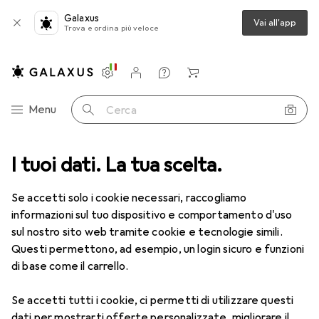
Galaxus
Vai all'app
Trova e ordina più veloce
Impostazioni
Conto cliente
Liste di confronto
Liste dei desideri
Carrello
Categoria Navigazione
Menu
Cerca
I tuoi dati. La tua scelta.
Sport
Outdoor
Scarpe da esterno
Catene per scarpe
Catene per scarpe
Se accetti solo i cookie necessari, raccogliamo
informazioni sul tuo dispositivo e comportamento d'uso
sul nostro sito web tramite cookie e tecnologie simili.
Prodotti
Forum
Questi permettono, ad esempio, un login sicuro e funzioni
di base come il carrello.
Se accetti tutti i cookie, ci permetti di utilizzare questi
dati per mostrarti offerte personalizzate, migliorare il