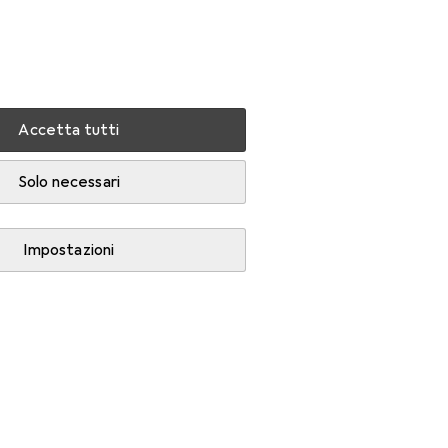
Impostazioni
Conto cliente
Liste di confronto
Liste dei desideri
Carrello
Accedi
Accetta tutti
Solo necessari
Impostazioni