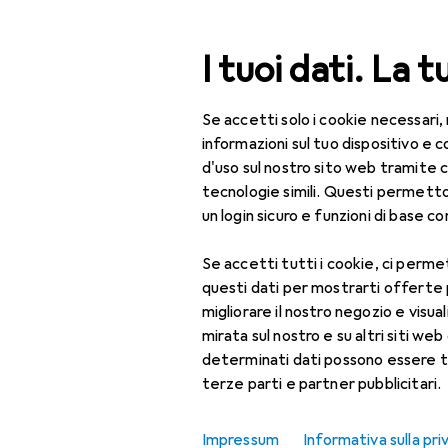
Cerca
I tuoi dati. La t
Se accetti solo i cookie necessari,
Categoria Navigazione
Tutte le categorie
Spo
Tutte le categorie
informazioni sul tuo dispositivo 
d'uso sul nostro sito web tramite 
Telaio bici
Sport
tecnologie simili. Questi permett
un login sicuro e funzioni di base com
Ciclismo
Se accetti tutti i cookie, ci permet
Componenti bicicletta
Prodotti
Forum
questi dati per mostrarti offerte
Accessori per
migliorare il nostro negozio e visua
biciclette elettriche
mirata sul nostro e su altri siti web 
determinati dati possono essere t
Accessori telaio bici
terze parti e partner pubblicitari.
Cavalletto bici
Impressum
Informativa sulla pri