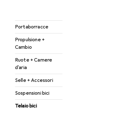
Freni biciclette
Manubri bicicletta
Portaborracce
Propulsione +
Cambio
Ruote + Camere
d'aria
Selle + Accessori
Sospensioni bici
Telaio bici