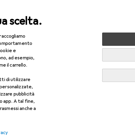
ua scelta.
 raccogliamo
rt
Ciclismo
Componenti bicicletta
Telaio bici
e comportamento
cookie e
ono, ad esempio,
e il carrello.
ti di utilizzare
 personalizzate,
lizzare pubblicità
o app. A tal fine,
rasmessi anche a
vacy