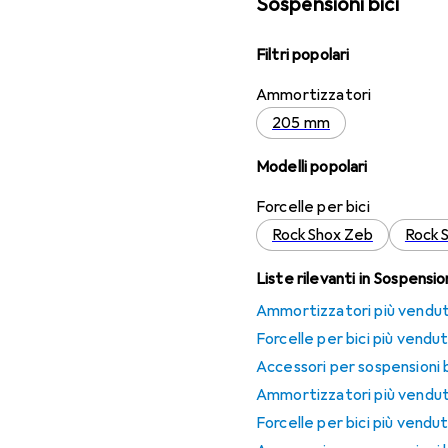
Sospensioni bici
Filtri popolari
Ammortizzatori
205 mm
Modelli popolari
Forcelle per bici
RockShox Zeb
RockS
Liste rilevanti in Sospension
Ammortizzatori più vendut
Forcelle per bici più vendu
Accessori per sospensioni b
Ammortizzatori più venduti
Forcelle per bici più vendut