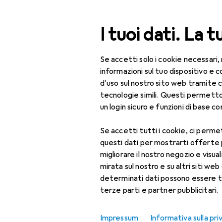
Cerca
I tuoi dati. La t
Se accetti solo i cookie necessari,
Categoria Navigazione
Tutte le categorie
Spo
Tutte le categorie
informazioni sul tuo dispositivo 
d'uso sul nostro sito web tramite 
Sospensioni 
Sport
tecnologie simili. Questi permett
un login sicuro e funzioni di base com
Ciclismo
Se accetti tutti i cookie, ci permet
Componenti
Scopri
Forum
questi dati per mostrarti offerte
bicicletta
migliorare il nostro negozio e visua
Prodotti più venduti
Sospensioni bici
mirata sul nostro e su altri siti web 
determinati dati possono essere t
Accessori per
terze parti e partner pubblicitari.
sospensioni
biciclette
Impressum
Informativa sulla pri