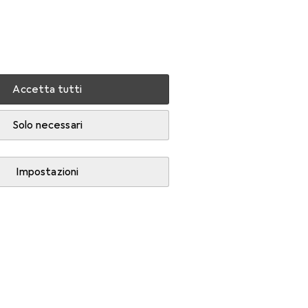
Impostazioni
Conto cliente
Liste di confronto
Liste dei desideri
Carrello
Accedi
Accetta tutti
Solo necessari
Impostazioni