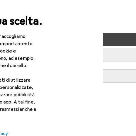
ua scelta.
 raccogliamo
rt
Ciclismo
Componenti bicicletta
Sospensioni bici
e comportamento
cookie e
bici
ono, ad esempio,
e il carrello.
ti di utilizzare
 personalizzate,
lizzare pubblicità
o app. A tal fine,
rasmessi anche a
vacy