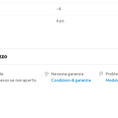
-4
6 pz.
zzo
le
Nessuna garanzia
Proble
recesso se non aperto
Condizioni di garanzia
Modulo