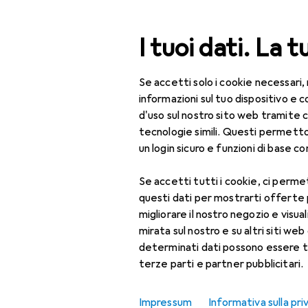
Cerca
I tuoi dati. La t
Se accetti solo i cookie necessari,
Categoria Navigazione
Tutte le categorie
Bel
Tutte le categorie
informazioni sul tuo dispositivo 
d'uso sul nostro sito web tramite 
Bellezza + Salute
tecnologie simili. Questi permett
un login sicuro e funzioni di base com
Salute
Se accetti tutti i cookie, ci permet
Ottica
questi dati per mostrarti offerte
Lenti a contatto
migliorare il nostro negozio e visua
mirata sul nostro e su altri siti web 
Lenti a contatto
determinati dati possono essere t
colorate
terze parti e partner pubblicitari.
Occhiali da computer
Impressum
Informativa sulla pri