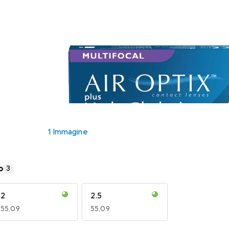
1 Immagine
o
3
2
2.5
EUR
55,09
EUR
55,09