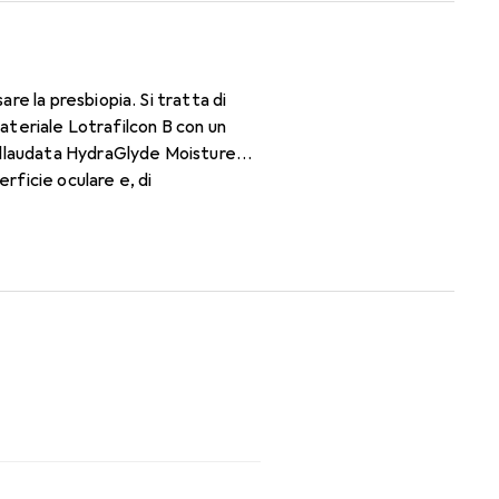
e la presbiopia. Si tratta di
materiale Lotrafilcon B con un
ollaudata HydraGlyde Moisture
rficie oculare e, di
ion Design, è possibile avere una