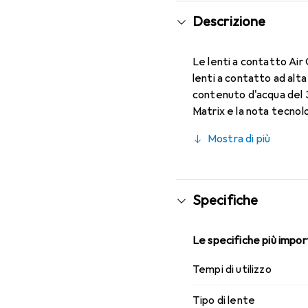
Descrizione
Le lenti a contatto Air
lenti a contatto ad alta
contenuto d'acqua del 
Matrix e la nota tecnolo
conseguenza, un comfort 
Mostra di più
visione nitida a tutte l
Specifiche
Le specifiche più import
Tempi di utilizzo
Tipo di lente