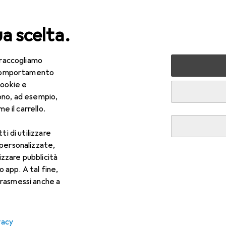
ua scelta.
 raccogliamo
lezza + Salute
Salute
Ottica
Lenti a contatto
Air
e comportamento
cookie e
ono, ad esempio,
e il carrello.
ti di utilizzare
 personalizzate,
lizzare pubblicità
o app. A tal fine,
rasmessi anche a
vacy