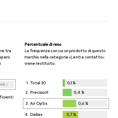
Percentuale di reso
rre tra
La frequenza con cui un prodotto di questo
cupero
marchio nella categoria «Lenti a contatto»
i
viene restituito.
1.
Total 30
0,1
%
i
enti
0,1
%
i
i
i
i
enti
enti
enti
enti
2.
Precision1
0,4
%
ficienti
0,4
%
3.
Air Optix
0,6
%
0,6
%
4.
Dailies
0,7
%
0,7
%