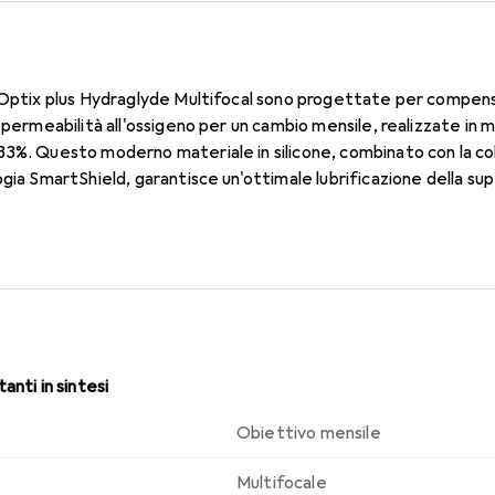
 Optix plus Hydraglyde Multifocal sono progettate per compensar
 permeabilità all'ossigeno per un cambio mensile, realizzate in 
33%. Questo moderno materiale in silicone, combinato con la c
gia SmartShield, garantisce un'ottimale lubrificazione della supe
di utilizzo prolungato. Grazie alla tecnologia Precision Transit
e distanze.
anti in sintesi
Obiettivo mensile
Multifocale