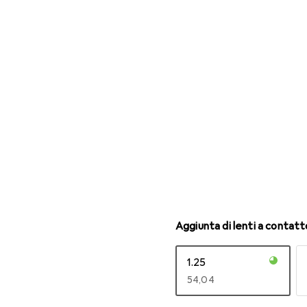
Occhiali da lettura
Aggiunta di lenti a contatt
1.25
EUR
54,04