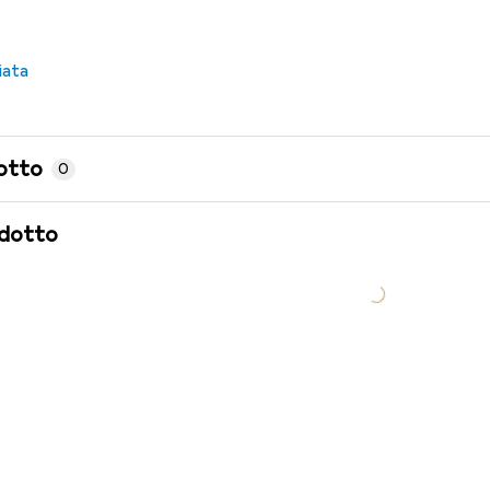
iata
otto
0
odotto