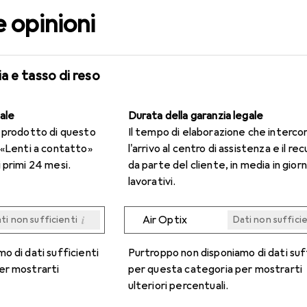
e opinioni
a e tasso di reso
gale
Durata della garanzia legale
n prodotto di questo
Il tempo di elaborazione che interco
 «Lenti a contatto»
l'arrivo al centro di assistenza e il re
 primi 24 mesi.
da parte del cliente, in media in giorn
lavorativi.
i
Air Optix
ti non sufficienti
Dati non suffici
i
i
i
i
ti non sufficienti
ti non sufficienti
ti non sufficienti
ti non sufficienti
Dati non suffici
Dati non suffici
Dati non suffici
Dati non suffici
o di dati sufficienti
Purtroppo non disponiamo di dati suf
er mostrarti
per questa categoria per mostrarti
ulteriori percentuali.