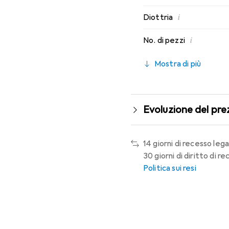
i
Diottria
i
No. di pezzi
Mostra di più
Evoluzione del pre
14 giorni di recesso lega
30 giorni di diritto di 
Politica sui resi