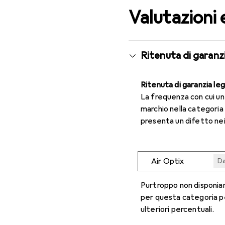
Valutazioni 
Ritenuta di garanzi
Ritenuta di garanzia le
La frequenza con cui u
marchio nella categoria
presenta un difetto nei
Air Optix
Da
Da
Da
Da
Da
Purtroppo non disponiam
per questa categoria p
ulteriori percentuali.