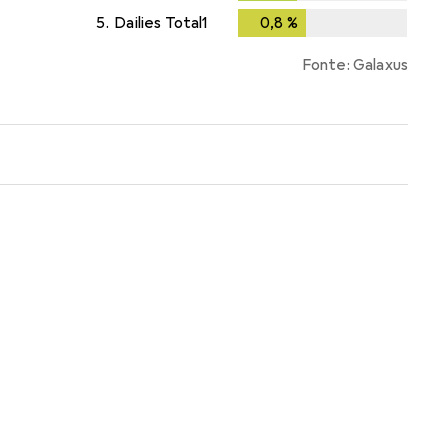
5.
Dailies Total1
0,8
%
0,8
%
Fonte: Galaxus