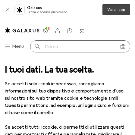
Galaxus
Vai all'app
Trova e ordina più veloce
Impostazioni
Conto cliente
Liste di confronto
Liste dei desideri
Carrello
Categoria Navigazione
Menu
Cerca
Ottica
I tuoi dati. La tua scelta.
Lenti a contatto
Air Optix più HydraGlyde Multifocal
Se accetti solo i cookie necessari, raccogliamo
informazioni sul tuo dispositivo e comportamento d'uso
1 Immagine
sul nostro sito web tramite cookie e tecnologie simili.
EUR
55,09
Questi permettono, ad esempio, un login sicuro e funzioni
EUR
9,19
/
1pz.
Air Optix
più HydraGlyde Multifocal
di base come il carrello.
-4, Obiettivo mensile, 6 pz., Multifocale
Se accetti tutti i cookie, ci permetti di utilizzare questi
dati per mostrarti offerte personalizzate, migliorare il
Prezzo in EUR IVA incl.