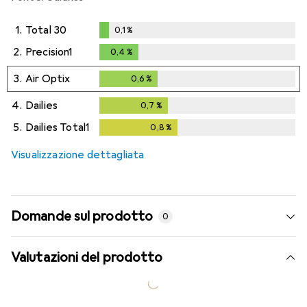
1.
Total 30
0,1
%
0,1
%
2.
Precision1
0,4
%
0,4
%
3.
Air Optix
0,6
%
0,6
%
4.
Dailies
0,7
%
0,7
%
5.
Dailies Total1
0,8
%
0,8
%
Visualizzazione dettagliata
Domande sul prodotto
0
Valutazioni del prodotto