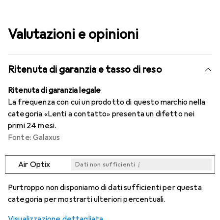
Valutazioni e opinioni
Ritenuta di garanzia e tasso di reso
Ritenuta di garanzia legale
La frequenza con cui un prodotto di questo marchio nella
categoria «Lenti a contatto» presenta un difetto nei
primi 24 mesi.
Fonte: Galaxus
i
Air Optix
Dati non sufficienti
i
i
i
i
Dati non sufficienti
Dati non sufficienti
Dati non sufficienti
Dati non sufficienti
Purtroppo non disponiamo di dati sufficienti per questa
categoria per mostrarti ulteriori percentuali.
Visualizzazione dettagliata