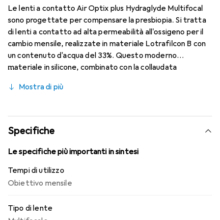
Le lenti a contatto Air Optix plus Hydraglyde Multifocal
sono progettate per compensare la presbiopia. Si tratta
di lenti a contatto ad alta permeabilità all'ossigeno per il
cambio mensile, realizzate in materiale Lotrafilcon B con
un contenuto d'acqua del 33%. Questo moderno
materiale in silicone, combinato con la collaudata
HydraGlyde Moisture Matrix e la nota tecnologia
Mostra di più
SmartShield, garantisce un'ottimale umidificazione della
superficie oculare e, di conseguenza, un comfort di
utilizzo prolungato. Grazie alla tecnologia Precision
Transition Design, è possibile avere una visione nitida a
Specifiche
tutte le distanze.
Le specifiche più importanti in sintesi
Tempi di utilizzo
Obiettivo mensile
Tipo di lente