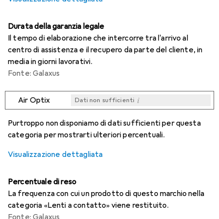
Durata della garanzia legale
Il tempo di elaborazione che intercorre tra l'arrivo al
centro di assistenza e il recupero da parte del cliente, in
media in giorni lavorativi.
Fonte: Galaxus
i
Air Optix
Dati non sufficienti
i
i
i
i
Dati non sufficienti
Dati non sufficienti
Dati non sufficienti
Dati non sufficienti
Purtroppo non disponiamo di dati sufficienti per questa
categoria per mostrarti ulteriori percentuali.
Visualizzazione dettagliata
Percentuale di reso
La frequenza con cui un prodotto di questo marchio nella
categoria «Lenti a contatto» viene restituito.
Fonte: Galaxus