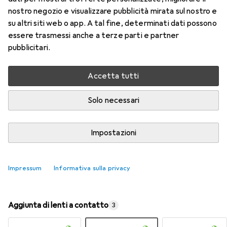
nostro negozio e visualizzare pubblicità mirata sul nostro e
su altri siti web o app. A tal fine, determinati dati possono
Valutazioni
essere trasmessi anche a terze parti e partner
9
pubblicitari.
Consegna tra lun, 17/8 e mer, 19/8
Accetta tutti
Più di 10 pezzi in stock presso il fornitore
Solo necessari
Aggiungi al carrello
Impostazioni
Confronta
Salva nella lista
spedizione gratuita
Impressum
Informativa sulla privacy
Aggiunta di lenti a contatto
3