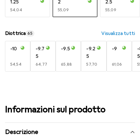
1.25
2
2.5
EUR
54,04
EUR
55,09
EUR
55,09
Diottrica
Visualizza tutti
65
-10
-9.7
-9.5
-9.2
-9
-
5
5
5
EUR
54,54
EUR
64,77
EUR
65,88
EUR
57,70
EUR
61,06
E
5
Informazioni sul prodotto
Descrizione