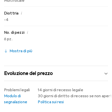
Multifocale
i
Diottria
-4
i
No. di pezzi
6 pz.
Mostra di più
Evoluzione del prezzo
Problemi legali
14 giorni di recesso legale
Modulo di
30 giorni di diritto di recesso se non aper
segnalazione
Politica sui resi