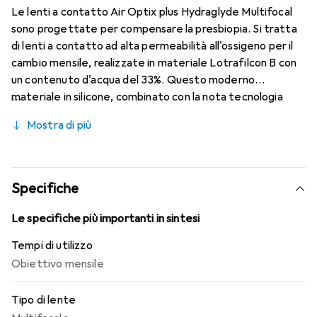
Le lenti a contatto Air Optix plus Hydraglyde Multifocal
sono progettate per compensare la presbiopia. Si tratta
di lenti a contatto ad alta permeabilità all'ossigeno per il
cambio mensile, realizzate in materiale Lotrafilcon B con
un contenuto d'acqua del 33%. Questo moderno
materiale in silicone, combinato con la nota tecnologia
HydraGlyde Moisture Matrix e la tecnologia SmartShield,
Mostra di più
garantisce un'ottimale umidificazione della superficie
oculare e, di conseguenza, un comfort di utilizzo duraturo.
Grazie alla tecnologia Precision Transition Design, è
possibile avere una visione nitida a tutte le distanze.
Specifiche
Le specifiche più importanti in sintesi
Tempi di utilizzo
Obiettivo mensile
Tipo di lente