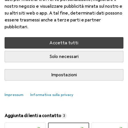
nostro negozio e visualizzare pubblicità mirata sul nostro e
su altri siti web o app. A tal fine, determinati dati possono
Valutazioni
essere trasmessi anche a terze parti e partner
9
pubblicitari.
Consegna tra ven, 14/8 e mar, 18/8
Accetta tutti
Più di 10 pezzi in stock presso il fornitore
Solo necessari
Aggiungi al carrello
Impostazioni
Confronta
Salva nella lista
spedizione gratuita
Impressum
Informativa sulla privacy
Aggiunta di lenti a contatto
3