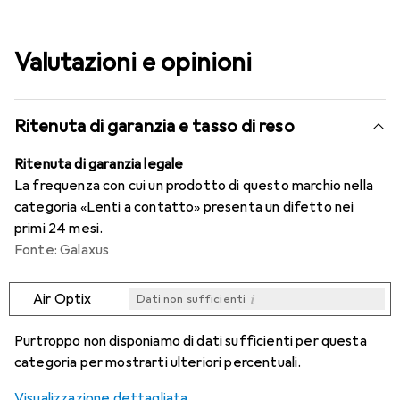
Valutazioni e opinioni
Ritenuta di garanzia e tasso di reso
Ritenuta di garanzia legale
La frequenza con cui un prodotto di questo marchio nella
categoria «Lenti a contatto» presenta un difetto nei
primi 24 mesi.
Fonte: Galaxus
i
Air Optix
Dati non sufficienti
i
i
i
i
Dati non sufficienti
Dati non sufficienti
Dati non sufficienti
Dati non sufficienti
Purtroppo non disponiamo di dati sufficienti per questa
categoria per mostrarti ulteriori percentuali.
Visualizzazione dettagliata