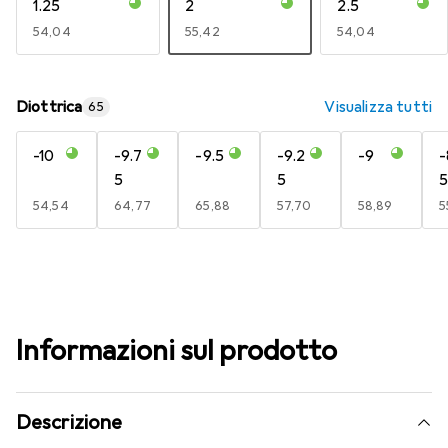
1.25
2
2.5
EUR
54,04
EUR
55,42
EUR
54,04
Diottrica
Visualizza tutti
65
-10
-9.7
-9.5
-9.2
-9
-
5
5
EUR
54,54
EUR
64,77
EUR
65,88
EUR
57,70
EUR
58,89
E
5
Informazioni sul prodotto
Descrizione