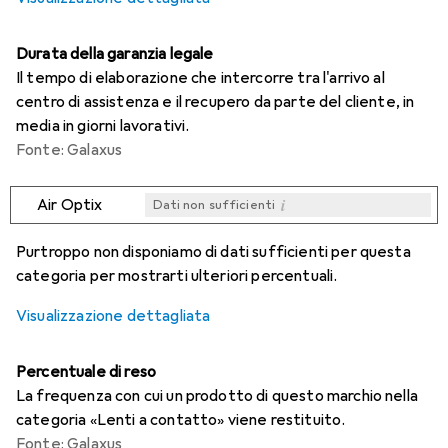
Durata della garanzia legale
Il tempo di elaborazione che intercorre tra l'arrivo al
centro di assistenza e il recupero da parte del cliente, in
media in giorni lavorativi.
Fonte: Galaxus
i
Air Optix
Dati non sufficienti
i
i
i
i
Dati non sufficienti
Dati non sufficienti
Dati non sufficienti
Dati non sufficienti
Purtroppo non disponiamo di dati sufficienti per questa
categoria per mostrarti ulteriori percentuali.
Visualizzazione dettagliata
Percentuale di reso
La frequenza con cui un prodotto di questo marchio nella
categoria «Lenti a contatto» viene restituito.
Fonte: Galaxus