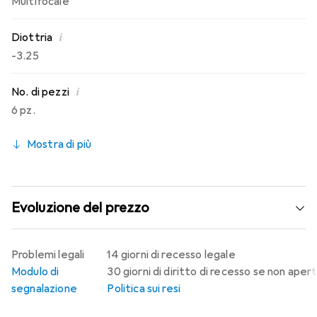
Multifocale
i
Diottria
-3.25
i
No. di pezzi
6 pz.
Mostra di più
Evoluzione del prezzo
Problemi legali
14 giorni di recesso legale
Modulo di
30 giorni di diritto di recesso se non aper
segnalazione
Politica sui resi