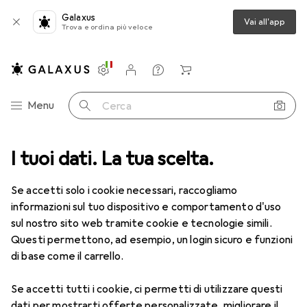
Galaxus
Vai all'app
Trova e ordina più veloce
Impostazioni
Conto cliente
Liste di confronto
Liste dei desideri
Carrello
Categoria Navigazione
Menu
Cerca
Ottica
I tuoi dati. La tua scelta.
Lenti a contatto
Air Optix più HydraGlyde Multifocal
Se accetti solo i cookie necessari, raccogliamo
informazioni sul tuo dispositivo e comportamento d'uso
1 Immagine
sul nostro sito web tramite cookie e tecnologie simili.
EUR
55,42
Questi permettono, ad esempio, un login sicuro e funzioni
EUR
9,24
/
1pz.
Air Optix
più HydraGlyde Multifocal
di base come il carrello.
-3.25, Obiettivo mensile, 6 pz., Multifocale
Se accetti tutti i cookie, ci permetti di utilizzare questi
dati per mostrarti offerte personalizzate, migliorare il
Prezzo in EUR IVA incl.