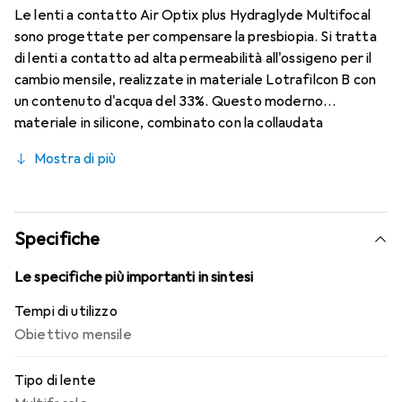
Le lenti a contatto Air Optix plus Hydraglyde Multifocal
sono progettate per compensare la presbiopia. Si tratta
di lenti a contatto ad alta permeabilità all'ossigeno per il
cambio mensile, realizzate in materiale Lotrafilcon B con
un contenuto d'acqua del 33%. Questo moderno
materiale in silicone, combinato con la collaudata
HydraGlyde Moisture Matrix e la nota tecnologia
Mostra di più
SmartShield, garantisce un'ottimale lubrificazione della
superficie oculare e, di conseguenza, un comfort di
utilizzo duraturo. Grazie alla tecnologia Precision
Transition Design, è possibile avere una visione nitida a
Specifiche
tutte le distanze.
Le specifiche più importanti in sintesi
Tempi di utilizzo
Obiettivo mensile
Tipo di lente