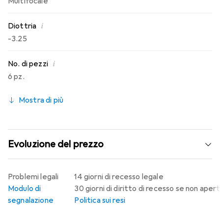
Multifocale
i
Diottria
-3.25
i
No. di pezzi
6 pz.
Mostra di più
Evoluzione del prezzo
Problemi legali
14 giorni di recesso legale
Modulo di
30 giorni di diritto di recesso se non aper
segnalazione
Politica sui resi