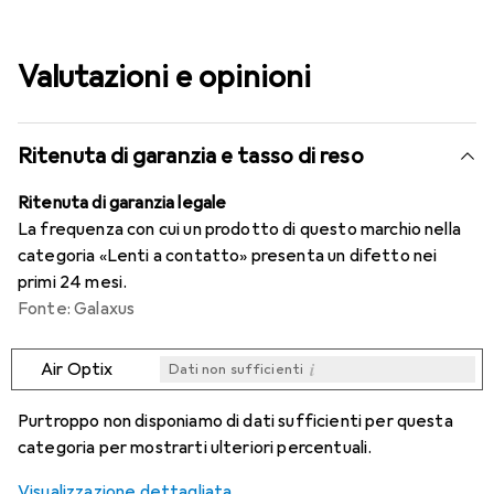
Valutazioni e opinioni
Ritenuta di garanzia e tasso di reso
Ritenuta di garanzia legale
La frequenza con cui un prodotto di questo marchio nella
categoria «Lenti a contatto» presenta un difetto nei
primi 24 mesi.
Fonte: Galaxus
i
Air Optix
Dati non sufficienti
i
i
i
i
Dati non sufficienti
Dati non sufficienti
Dati non sufficienti
Dati non sufficienti
Purtroppo non disponiamo di dati sufficienti per questa
categoria per mostrarti ulteriori percentuali.
Visualizzazione dettagliata