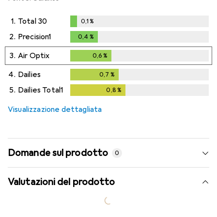
1.
Total 30
0,1
%
0,1
%
2.
Precision1
0,4
%
0,4
%
3.
Air Optix
0,6
%
0,6
%
4.
Dailies
0,7
%
0,7
%
5.
Dailies Total1
0,8
%
0,8
%
Visualizzazione dettagliata
Domande sul prodotto
0
Valutazioni del prodotto