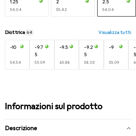
1.25
2
2.5
EUR
54,04
EUR
55,42
EUR
54,04
Diottrica
Visualizza tutti
64
-10
-9.7
-9.5
-9.2
-9
-
5
5
EUR
54,54
EUR
55,09
EUR
65,88
EUR
58,03
EUR
55,09
6
Informazioni sul prodotto
Descrizione