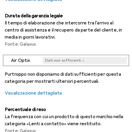
Durata della garanzia legale
Il tempo di elaborazione che intercorre tra l'arrivo al
centro di assistenza e il recupero da parte del cliente, in
media in giorni lavorativi.
Fonte: Galaxus
i
Air Optix
Dati non sufficienti
i
i
i
i
Dati non sufficienti
Dati non sufficienti
Dati non sufficienti
Dati non sufficienti
Purtroppo non disponiamo di dati sufficienti per questa
categoria per mostrarti ulteriori percentuali.
Visualizzazione dettagliata
Percentuale di reso
La frequenza con cui un prodotto di questo marchio nella
categoria «Lenti a contatto» viene restituito.
Fonte: Galaxus