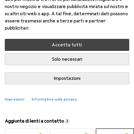
nostro negozio e visualizzare pubblicità mirata sul nostro e
su altri siti web o app. A tal fine, determinati dati possono
Valutazioni
essere trasmessi anche a terze parti e partner
9
pubblicitari.
Consegna tra lun, 17/8 e mer, 19/8
Accetta tutti
Più di 10 pezzi in stock presso il fornitore
Solo necessari
Aggiungi al carrello
Impostazioni
Confronta
Salva nella lista
spedizione gratuita
Impressum
Informativa sulla privacy
Aggiunta di lenti a contatto
3