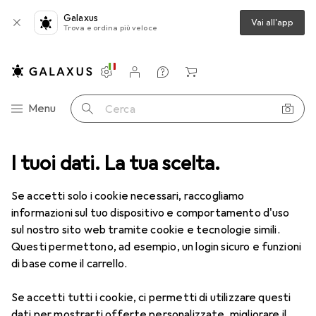
Galaxus
Vai all'app
Trova e ordina più veloce
Impostazioni
Conto cliente
Liste di confronto
Liste dei desideri
Carrello
Categoria Navigazione
Menu
Cerca
Ottica
I tuoi dati. La tua scelta.
Lenti a contatto
Air Optix più HydraGlyde Multifocal
Se accetti solo i cookie necessari, raccogliamo
informazioni sul tuo dispositivo e comportamento d'uso
1 Immagine
sul nostro sito web tramite cookie e tecnologie simili.
EUR
54,04
Questi permettono, ad esempio, un login sicuro e funzioni
EUR
9,–
/
1pz.
Air Optix
più HydraGlyde Multifocal
di base come il carrello.
-3.25, Obiettivo mensile, 6 pz., Multifocale
Se accetti tutti i cookie, ci permetti di utilizzare questi
dati per mostrarti offerte personalizzate, migliorare il
Prezzo in EUR IVA incl.