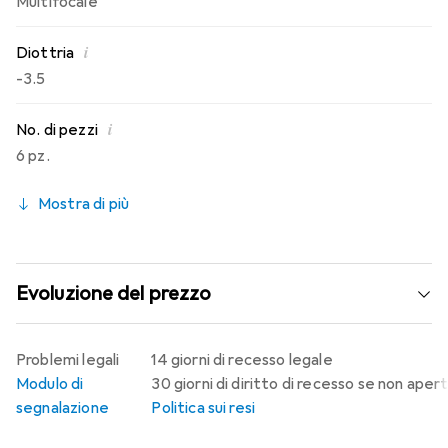
Multifocale
i
Diottria
-3.5
i
No. di pezzi
6 pz.
Mostra di più
Evoluzione del prezzo
Problemi legali
14 giorni di recesso legale
Modulo di
30 giorni di diritto di recesso se non aper
segnalazione
Politica sui resi