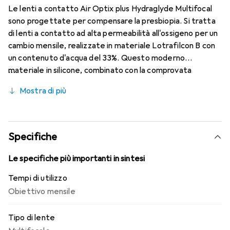
Le lenti a contatto Air Optix plus Hydraglyde Multifocal
sono progettate per compensare la presbiopia. Si tratta
di lenti a contatto ad alta permeabilità all'ossigeno per un
cambio mensile, realizzate in materiale Lotrafilcon B con
un contenuto d'acqua del 33%. Questo moderno
materiale in silicone, combinato con la comprovata
tecnologia HydraGlyde Moisture Matrix e la nota
Mostra di più
tecnologia SmartShield, garantisce un'ottimale
umidificazione della superficie oculare e, di conseguenza,
un comfort di utilizzo prolungato. Grazie alla tecnologia
Precision Transition Design, è possibile avere una visione
Specifiche
nitida a tutte le distanze.
Le specifiche più importanti in sintesi
Tempi di utilizzo
Obiettivo mensile
Tipo di lente