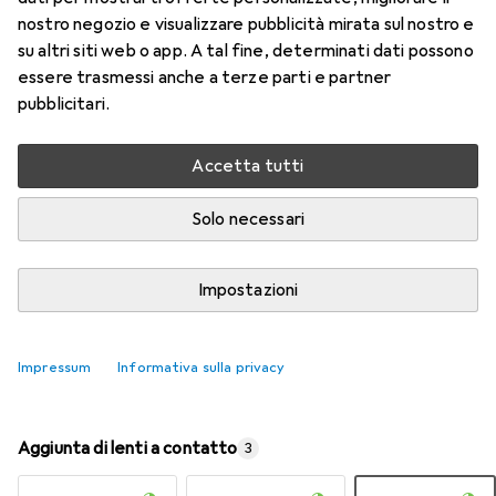
nostro negozio e visualizzare pubblicità mirata sul nostro e
su altri siti web o app. A tal fine, determinati dati possono
Valutazioni
essere trasmessi anche a terze parti e partner
7
pubblicitari.
Consegna tra gio, 13/8 e lun, 17/8
Accetta tutti
Più di 10 pezzi in stock presso il fornitore
Solo necessari
Aggiungi al carrello
Impostazioni
Confronta
Salva nella lista
spedizione gratuita
Impressum
Informativa sulla privacy
Aggiunta di lenti a contatto
3