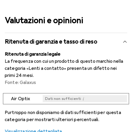
Valutazioni e opinioni
Ritenuta di garanzia e tasso di reso
Ritenuta di garanzia legale
La frequenza con cui un prodotto di questo marchio nella
categoria «Lenti a contatto» presenta un difetto nei
primi 24 mesi.
Fonte: Galaxus
i
Air Optix
Dati non sufficienti
i
i
i
i
Dati non sufficienti
Dati non sufficienti
Dati non sufficienti
Dati non sufficienti
Purtroppo non disponiamo di dati sufficienti per questa
categoria per mostrarti ulteriori percentuali.
Visualizzazione dettagliata