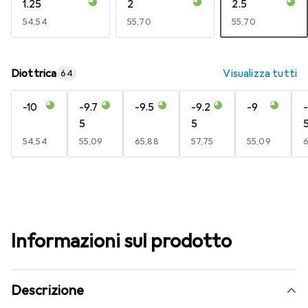
1.25
2
2.5
EUR
54,54
EUR
55,70
EUR
55,70
Diottrica
Visualizza tutti
64
-10
-9.7
-9.5
-9.2
-9
-
5
5
EUR
54,54
EUR
55,09
EUR
65,88
EUR
57,75
EUR
55,09
6
Informazioni sul prodotto
Descrizione