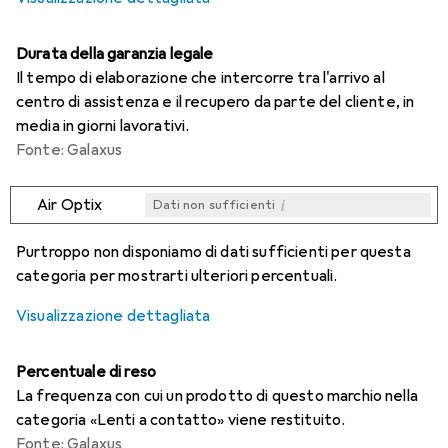
Durata della garanzia legale
Il tempo di elaborazione che intercorre tra l'arrivo al
centro di assistenza e il recupero da parte del cliente, in
media in giorni lavorativi.
Fonte: Galaxus
i
Air Optix
Dati non sufficienti
i
i
i
i
Dati non sufficienti
Dati non sufficienti
Dati non sufficienti
Dati non sufficienti
Purtroppo non disponiamo di dati sufficienti per questa
categoria per mostrarti ulteriori percentuali.
Visualizzazione dettagliata
Percentuale di reso
La frequenza con cui un prodotto di questo marchio nella
categoria «Lenti a contatto» viene restituito.
Fonte: Galaxus