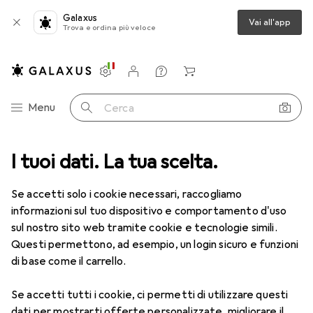
Galaxus
Vai all'app
Trova e ordina più veloce
Impostazioni
Conto cliente
Liste di confronto
Liste dei desideri
Carrello
Categoria Navigazione
Menu
Cerca
Ottica
I tuoi dati. La tua scelta.
Lenti a contatto
Air Optix più HydraGlyde Multifocal
Se accetti solo i cookie necessari, raccogliamo
informazioni sul tuo dispositivo e comportamento d'uso
1 Immagine
sul nostro sito web tramite cookie e tecnologie simili.
EUR
55,70
Questi permettono, ad esempio, un login sicuro e funzioni
EUR
9,28
/
1pz.
Air Optix
più HydraGlyde Multifocal
di base come il carrello.
-3.5, Obiettivo mensile, 6 pz., Multifocale
Se accetti tutti i cookie, ci permetti di utilizzare questi
dati per mostrarti offerte personalizzate, migliorare il
Prezzo in EUR IVA incl.