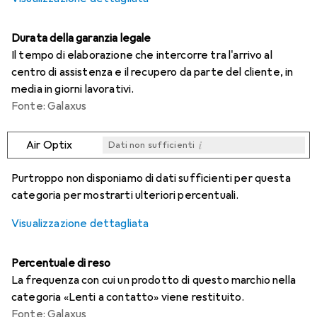
Durata della garanzia legale
Il tempo di elaborazione che intercorre tra l'arrivo al
centro di assistenza e il recupero da parte del cliente, in
media in giorni lavorativi.
Fonte: Galaxus
i
Air Optix
Dati non sufficienti
i
i
i
i
Dati non sufficienti
Dati non sufficienti
Dati non sufficienti
Dati non sufficienti
Purtroppo non disponiamo di dati sufficienti per questa
categoria per mostrarti ulteriori percentuali.
Visualizzazione dettagliata
Percentuale di reso
La frequenza con cui un prodotto di questo marchio nella
categoria «Lenti a contatto» viene restituito.
Fonte: Galaxus