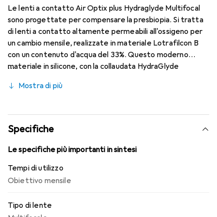
Le lenti a contatto Air Optix plus Hydraglyde Multifocal
sono progettate per compensare la presbiopia. Si tratta
di lenti a contatto altamente permeabili all'ossigeno per
un cambio mensile, realizzate in materiale Lotrafilcon B
con un contenuto d'acqua del 33%. Questo moderno
materiale in silicone, con la collaudata HydraGlyde
Moisture Matrix, è combinato con la nota tecnologia
Mostra di più
SmartShield, garantendo un'ottimale umidificazione della
superficie oculare e, di conseguenza, un comfort di
utilizzo prolungato. Grazie alla tecnologia Precision
Transition Design, è possibile avere una visione nitida a
Specifiche
tutte le distanze.
Le specifiche più importanti in sintesi
Tempi di utilizzo
Obiettivo mensile
Tipo di lente