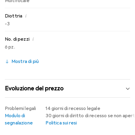
Multifocale
i
Diottria
-3
i
No. di pezzi
6 pz.
Mostra di più
Evoluzione del prezzo
Problemi legali
14 giorni di recesso legale
Modulo di
30 giorni di diritto di recesso se non aper
segnalazione
Politica sui resi