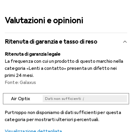
Valutazioni e opinioni
Ritenuta di garanzia e tasso di reso
Ritenuta di garanzia legale
La frequenza con cui un prodotto di questo marchio nella
categoria «Lenti a contatto» presenta un difetto nei
primi 24 mesi.
Fonte: Galaxus
i
Air Optix
Dati non sufficienti
i
i
i
i
Dati non sufficienti
Dati non sufficienti
Dati non sufficienti
Dati non sufficienti
Purtroppo non disponiamo di dati sufficienti per questa
categoria per mostrarti ulteriori percentuali.
Visualizzazione dettagliata