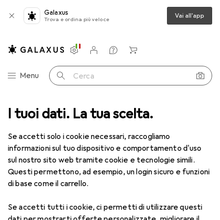
Galaxus
Vai all'app
Trova e ordina più veloce
Impostazioni
Conto cliente
Liste di confronto
Liste dei desideri
Carrello
Categoria Navigazione
Menu
Cerca
Ottica
I tuoi dati. La tua scelta.
Lenti a contatto
Air Optix più HydraGlyde Multifocal
Se accetti solo i cookie necessari, raccogliamo
informazioni sul tuo dispositivo e comportamento d'uso
1 Immagine
sul nostro sito web tramite cookie e tecnologie simili.
EUR
54,04
Questi permettono, ad esempio, un login sicuro e funzioni
EUR
9,–
/
1pz.
Air Optix
più HydraGlyde Multifocal
di base come il carrello.
-3, Obiettivo mensile, 6 pz., Multifocale
Se accetti tutti i cookie, ci permetti di utilizzare questi
dati per mostrarti offerte personalizzate, migliorare il
Prezzo in EUR IVA incl.