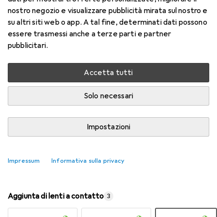
nostro negozio e visualizzare pubblicità mirata sul nostro e
su altri siti web o app. A tal fine, determinati dati possono
Valutazioni
essere trasmessi anche a terze parti e partner
9
pubblicitari.
Consegna tra ven, 14/8 e mar, 18/8
Accetta tutti
Più di 10 pezzi in stock presso il fornitore
Solo necessari
Aggiungi al carrello
Impostazioni
Confronta
Salva nella lista
spedizione gratuita
Impressum
Informativa sulla privacy
Aggiunta di lenti a contatto
3