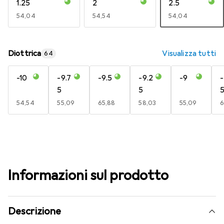
1.25
2
2.5
EUR
54,04
EUR
54,54
EUR
54,04
Diottrica
Visualizza tutti
64
-10
-9.7
-9.5
-9.2
-9
-
5
5
EUR
54,54
EUR
55,09
EUR
65,88
EUR
58,03
EUR
55,09
6
Informazioni sul prodotto
Descrizione