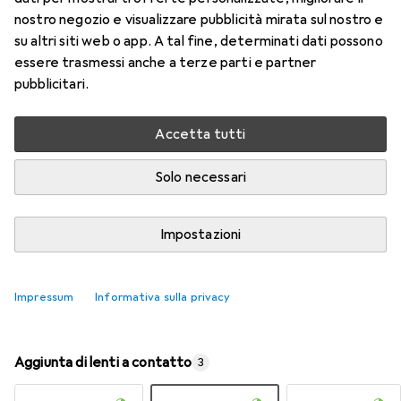
nostro negozio e visualizzare pubblicità mirata sul nostro e
su altri siti web o app. A tal fine, determinati dati possono
Valutazioni
essere trasmessi anche a terze parti e partner
9
pubblicitari.
Consegna tra lun, 17/8 e mer, 19/8
Accetta tutti
Più di 10 pezzi in stock presso il fornitore
Solo necessari
Aggiungi al carrello
Impostazioni
Confronta
Salva nella lista
spedizione gratuita
Impressum
Informativa sulla privacy
Aggiunta di lenti a contatto
3