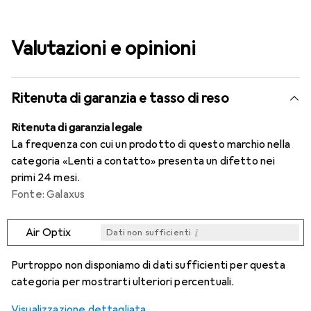
Valutazioni e opinioni
Ritenuta di garanzia e tasso di reso
Ritenuta di garanzia legale
La frequenza con cui un prodotto di questo marchio nella
categoria «Lenti a contatto» presenta un difetto nei
primi 24 mesi.
Fonte: Galaxus
i
Air Optix
Dati non sufficienti
i
i
i
i
Dati non sufficienti
Dati non sufficienti
Dati non sufficienti
Dati non sufficienti
Purtroppo non disponiamo di dati sufficienti per questa
categoria per mostrarti ulteriori percentuali.
Visualizzazione dettagliata