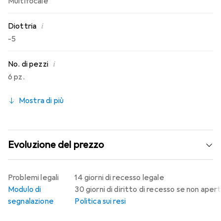
Multifocale
i
Diottria
-5
i
No. di pezzi
6 pz.
Mostra di più
Evoluzione del prezzo
Problemi legali
14 giorni di recesso legale
Modulo di
30 giorni di diritto di recesso se non aper
segnalazione
Politica sui resi