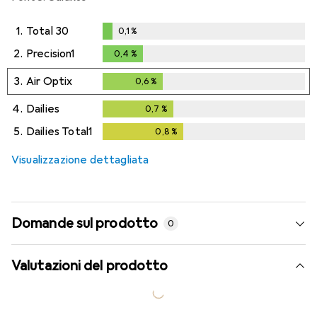
1.
Total 30
0,1
%
0,1
%
2.
Precision1
0,4
%
0,4
%
3.
Air Optix
0,6
%
0,6
%
4.
Dailies
0,7
%
0,7
%
5.
Dailies Total1
0,8
%
0,8
%
Visualizzazione dettagliata
Domande sul prodotto
0
Valutazioni del prodotto