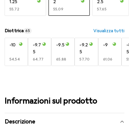
1.25
2
2.5
EUR
55,72
EUR
55,09
EUR
57,65
Diottrica
Visualizza tutti
65
-10
-9.7
-9.5
-9.2
-9
-
5
5
5
EUR
54,54
EUR
64,77
EUR
65,88
EUR
57,70
EUR
61,06
E
5
Informazioni sul prodotto
Descrizione