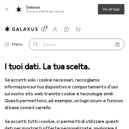
Galaxus
Vai all'app
Trova e ordina più veloce
Impostazioni
Conto cliente
Liste di confronto
Liste dei desideri
Carrello
Categoria Navigazione
Menu
Cerca
Salute
I tuoi dati. La tua scelta.
Ottica
Lenti a contatto
Air Optix HydraGlyde MF 6
Se accetti solo i cookie necessari, raccogliamo
informazioni sul tuo dispositivo e comportamento d'uso
1 Immagine
sul nostro sito web tramite cookie e tecnologie simili.
EUR
55,09
Questi permettono, ad esempio, un login sicuro e funzioni
EUR
9,19
/
1pz.
Air Optix
HydraGlyde MF 6
di base come il carrello.
-5, Obiettivo mensile, 6 pz., Multifocale
Se accetti tutti i cookie, ci permetti di utilizzare questi
dati per mostrarti offerte personalizzate, migliorare il
Prezzo in EUR IVA incl.