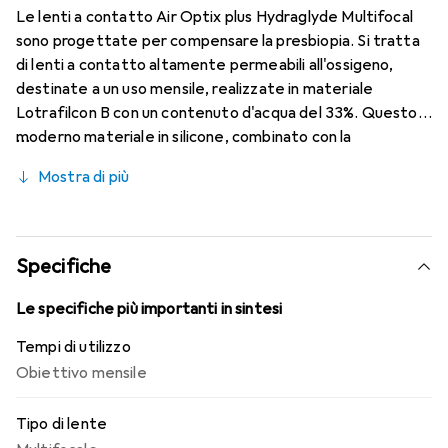
Le lenti a contatto Air Optix plus Hydraglyde Multifocal
sono progettate per compensare la presbiopia. Si tratta
di lenti a contatto altamente permeabili all'ossigeno,
destinate a un uso mensile, realizzate in materiale
Lotrafilcon B con un contenuto d'acqua del 33%. Questo
moderno materiale in silicone, combinato con la
comprovata HydraGlyde Moisture Matrix e la nota
Mostra di più
tecnologia SmartShield, garantisce un'ottimale
umidificazione della superficie oculare e, di conseguenza,
un comfort di utilizzo prolungato. Grazie alla tecnologia
Precision Transition Design, è possibile avere una visione
Specifiche
nitida a tutte le distanze.
Le specifiche più importanti in sintesi
Tempi di utilizzo
Obiettivo mensile
Tipo di lente