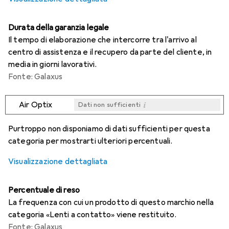
Durata della garanzia legale
Il tempo di elaborazione che intercorre tra l'arrivo al
centro di assistenza e il recupero da parte del cliente, in
media in giorni lavorativi.
Fonte: Galaxus
i
Air Optix
Dati non sufficienti
i
i
i
i
Dati non sufficienti
Dati non sufficienti
Dati non sufficienti
Dati non sufficienti
Purtroppo non disponiamo di dati sufficienti per questa
categoria per mostrarti ulteriori percentuali.
Visualizzazione dettagliata
Percentuale di reso
La frequenza con cui un prodotto di questo marchio nella
categoria «Lenti a contatto» viene restituito.
Fonte: Galaxus