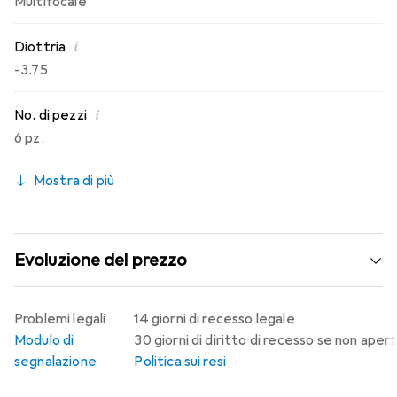
Multifocale
i
Diottria
-3.75
i
No. di pezzi
6 pz.
Mostra di più
Evoluzione del prezzo
Problemi legali
14 giorni di recesso legale
Modulo di
30 giorni di diritto di recesso se non aper
segnalazione
Politica sui resi