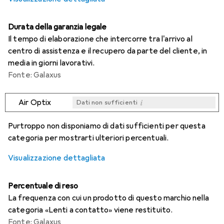
Durata della garanzia legale
Il tempo di elaborazione che intercorre tra l'arrivo al
centro di assistenza e il recupero da parte del cliente, in
media in giorni lavorativi.
Fonte: Galaxus
i
Air Optix
Dati non sufficienti
i
i
i
i
Dati non sufficienti
Dati non sufficienti
Dati non sufficienti
Dati non sufficienti
Purtroppo non disponiamo di dati sufficienti per questa
categoria per mostrarti ulteriori percentuali.
Visualizzazione dettagliata
Percentuale di reso
La frequenza con cui un prodotto di questo marchio nella
categoria «Lenti a contatto» viene restituito.
Fonte: Galaxus