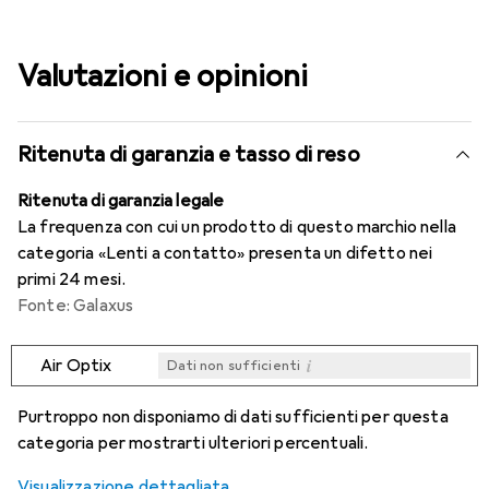
Valutazioni e opinioni
Ritenuta di garanzia e tasso di reso
Ritenuta di garanzia legale
La frequenza con cui un prodotto di questo marchio nella
categoria «Lenti a contatto» presenta un difetto nei
primi 24 mesi.
Fonte: Galaxus
i
Air Optix
Dati non sufficienti
i
i
i
i
Dati non sufficienti
Dati non sufficienti
Dati non sufficienti
Dati non sufficienti
Purtroppo non disponiamo di dati sufficienti per questa
categoria per mostrarti ulteriori percentuali.
Visualizzazione dettagliata