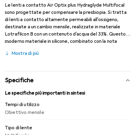
Le lenti a contatto Air Optix plus Hydraglyde Multifocal
sono progettate per compensare la presbiopia. Si tratta
di lenti a contatto altamente permeabili all'ossigeno,
destinate a un cambio mensile, realizzate in materiale
Lotrafilcon B con un contenuto d'acqua del 33%. Questo
moderno materiale in silicone, combinato con la nota
tecnologia HydraGlyde Moisture Matrix e la tecnologia
Mostra di più
SmartShield, garantisce un'ottimale umidificazione della
superficie oculare e, di conseguenza, un comfort di
utilizzo prolungato. Grazie alla tecnologia Precision
Transition Design, è possibile avere una visione nitida a
Specifiche
tutte le distanze.
Le specifiche più importanti in sintesi
Tempi di utilizzo
Obiettivo mensile
Tipo di lente