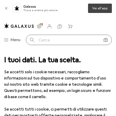
Galaxus
Vai all'app
Trova e ordina più veloce
Impostazioni
Conto cliente
Liste di confronto
Liste dei desideri
Carrello
Categoria Navigazione
Menu
Cerca
Salute
I tuoi dati. La tua scelta.
Ottica
Lenti a contatto
Air Optix HydraGlyde MF 6
Se accetti solo i cookie necessari, raccogliamo
informazioni sul tuo dispositivo e comportamento d'uso
1 Immagine
sul nostro sito web tramite cookie e tecnologie simili.
EUR
54,54
Questi permettono, ad esempio, un login sicuro e funzioni
EUR
9,09
/
1pz.
Air Optix
HydraGlyde MF 6
di base come il carrello.
-3.75, Obiettivo mensile, 6 pz., Multifocale
Se accetti tutti i cookie, ci permetti di utilizzare questi
dati per mostrarti offerte personalizzate, migliorare il
Prezzo in EUR IVA incl.