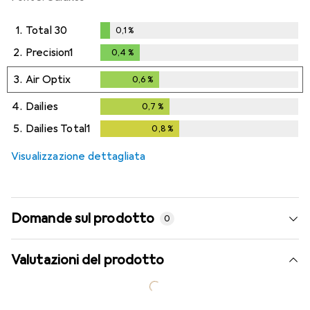
1.
Total 30
0,1
%
0,1
%
2.
Precision1
0,4
%
0,4
%
3.
Air Optix
0,6
%
0,6
%
4.
Dailies
0,7
%
0,7
%
5.
Dailies Total1
0,8
%
0,8
%
Visualizzazione dettagliata
Domande sul prodotto
0
Valutazioni del prodotto