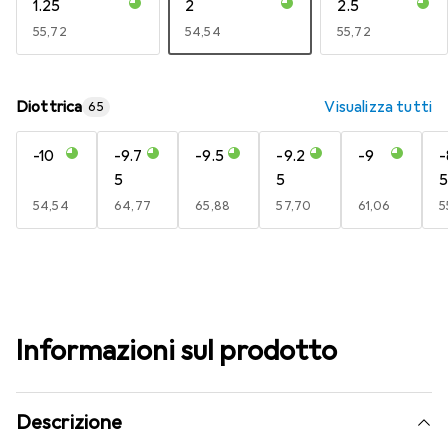
1.25
2
2.5
EUR
55,72
EUR
54,54
EUR
55,72
Diottrica
Visualizza tutti
65
-10
-9.7
-9.5
-9.2
-9
-
5
5
5
EUR
54,54
EUR
64,77
EUR
65,88
EUR
57,70
EUR
61,06
E
5
Informazioni sul prodotto
Descrizione