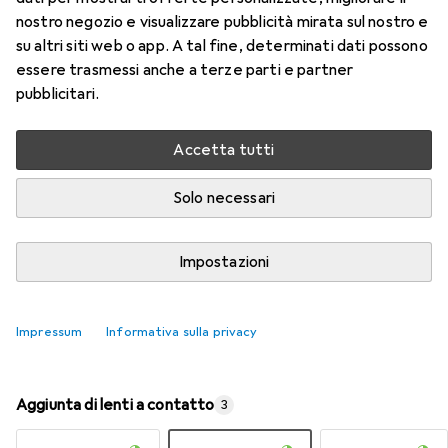
nostro negozio e visualizzare pubblicità mirata sul nostro e
su altri siti web o app. A tal fine, determinati dati possono
Valutazioni
essere trasmessi anche a terze parti e partner
9
pubblicitari.
Consegna tra lun, 17/8 e mer, 19/8
Accetta tutti
Più di 10 pezzi in stock presso il fornitore
Solo necessari
Aggiungi al carrello
Impostazioni
Confronta
Salva nella lista
spedizione gratuita
Impressum
Informativa sulla privacy
Aggiunta di lenti a contatto
3