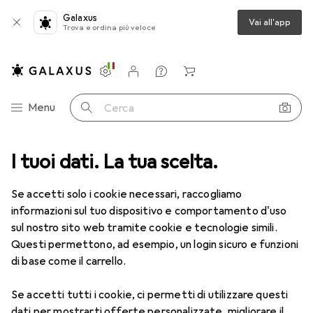
Galaxus
Vai all'app
Trova e ordina più veloce
Impostazioni
Conto cliente
Liste di confronto
Liste dei desideri
Carrello
Categoria Navigazione
Menu
Cerca
amere d'aria
I tuoi dati. La tua scelta.
Tubo per bici
Continental Tour Slim
Accessori
Se accetti solo i cookie necessari, raccogliamo
informazioni sul tuo dispositivo e comportamento d'uso
sul nostro sito web tramite cookie e tecnologie simili.
EUR
9,69
da 4 Pezzi
Questi permettono, ad esempio, un login sicuro e funzioni
Continental
Tour Slim
di base come il carrello.
Presta (SV), 28", 42 mm
Se accetti tutti i cookie, ci permetti di utilizzare questi
dati per mostrarti offerte personalizzate, migliorare il