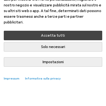
nostro negozio e visualizzare pubblicità mirata sul nostro e
su altri siti web o app. A tal fine, determinati dati possono
essere trasmessi anche a terze parti e partner
Accessori per Continental Tour
pubblicitari.
Slim
Accetta tutti
Qui trovi accessori adatti per il prodotto Continental Tour
Solo necessari
Slim.
Rilevanza
Impostazioni
Elenco dei prodotti
Nessun prodotto trovato
Impressum
Informativa sulla privacy